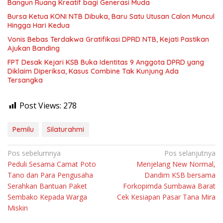
Bangun Ruang Kreatif bagi Generasi Muda
Bursa Ketua KONI NTB Dibuka, Baru Satu Utusan Calon Muncul
Hingga Hari Kedua
Vonis Bebas Terdakwa Gratifikasi DPRD NTB, Kejati Pastikan
Ajukan Banding
FPT Desak Kejari KSB Buka Identitas 9 Anggota DPRD yang
Diklaim Diperiksa, Kasus Combine Tak Kunjung Ada
Tersangka
Post Views:
278
Pemilu
Silaturahmi
Navigasi
Pos sebelumnya
Pos selanjutnya
Peduli Sesama Camat Poto
Menjelang New Normal,
pos
Tano dan Para Pengusaha
Dandim KSB bersama
Serahkan Bantuan Paket
Forkopimda Sumbawa Barat
Sembako Kepada Warga
Cek Kesiapan Pasar Tana Mira
Miskin