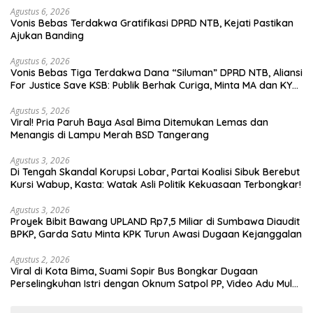
Agustus 6, 2026
Vonis Bebas Terdakwa Gratifikasi DPRD NTB, Kejati Pastikan
Ajukan Banding
Agustus 6, 2026
Vonis Bebas Tiga Terdakwa Dana “Siluman” DPRD NTB, Aliansi
For Justice Save KSB: Publik Berhak Curiga, Minta MA dan KY
Turun Tangan
Agustus 5, 2026
Viral! Pria Paruh Baya Asal Bima Ditemukan Lemas dan
Menangis di Lampu Merah BSD Tangerang
Agustus 3, 2026
Di Tengah Skandal Korupsi Lobar, Partai Koalisi Sibuk Berebut
Kursi Wabup, Kasta: Watak Asli Politik Kekuasaan Terbongkar!
Agustus 3, 2026
Proyek Bibit Bawang UPLAND Rp7,5 Miliar di Sumbawa Diaudit
BPKP, Garda Satu Minta KPK Turun Awasi Dugaan Kejanggalan
Agustus 2, 2026
Viral di Kota Bima, Suami Sopir Bus Bongkar Dugaan
Perselingkuhan Istri dengan Oknum Satpol PP, Video Adu Mulut
Heboh