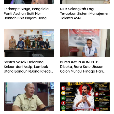
Terhimpit Biaya, Pengelola
NTB Selangkah Lagi
Panti Asuhan Baiti Nur
Terapkan Sistem Manajemen
Jannah KSB Pinjam Uang
Talenta ASN
Polisi untuk Menyeberang,
Asesmen Bantuan Tak
Kunjung Tuntas
Sastra Sasak Didorong
Bursa Ketua KONI NTB
Keluar dari Arsip, Lombok
Dibuka, Baru Satu Utusan
Utara Bangun Ruang Kreatif
Calon Muncul Hingga Hari
bagi Generasi Muda
Kedua