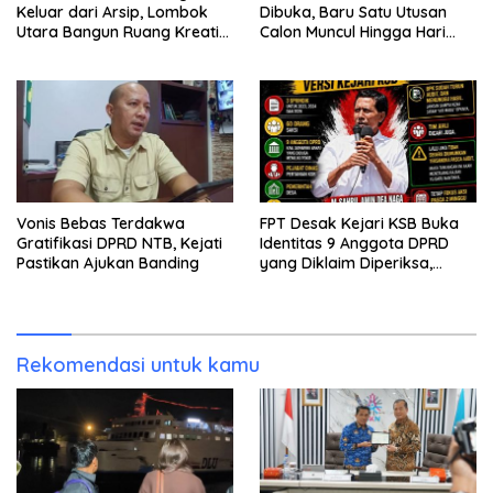
Keluar dari Arsip, Lombok
Dibuka, Baru Satu Utusan
Utara Bangun Ruang Kreatif
Calon Muncul Hingga Hari
bagi Generasi Muda
Kedua
Vonis Bebas Terdakwa
FPT Desak Kejari KSB Buka
Gratifikasi DPRD NTB, Kejati
Identitas 9 Anggota DPRD
Pastikan Ajukan Banding
yang Diklaim Diperiksa,
Kasus Combine Tak Kunjung
Ada Tersangka
Rekomendasi untuk kamu