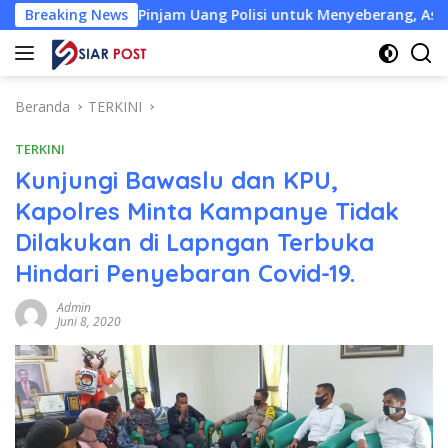
Langsung
B Pinjam Uang Polisi untuk Menyeberang, Asesmen Bantuan Tak 
Breaking News
ke
konten
Beranda
TERKINI
TERKINI
Kunjungi Bawaslu dan KPU,
Kapolres Minta Kampanye Tidak
Dilakukan di Lapngan Terbuka
Hindari Penyebaran Covid-19.
Admin
Juni 8, 2020