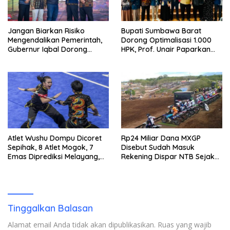
Jangan Biarkan Risiko
Bupati Sumbawa Barat
Mengendalikan Pemerintah,
Dorong Optimalisasi 1.000
Gubernur Iqbal Dorong
HPK, Prof. Unair Paparkan
Birokrasi Berani Ambil
Kunci Lahirkan Generasi
Keputusan
Emas 2045
Atlet Wushu Dompu Dicoret
Rp24 Miliar Dana MXGP
Sepihak, 8 Atlet Mogok, 7
Disebut Sudah Masuk
Emas Diprediksi Melayang,
Rekening Dispar NTB Sejak
Ada Apa di Porprov NTB
2024, Mengapa Utang Rp11
2026
Miliar Belum Dibayar?
Tinggalkan Balasan
Alamat email Anda tidak akan dipublikasikan.
Ruas yang wajib