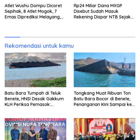
Atlet Wushu Dompu Dicoret
Rp24 Miliar Dana MXGP
Sepihak, 8 Atlet Mogok, 7
Disebut Sudah Masuk
Emas Diprediksi Melayang,
Rekening Dispar NTB Sejak
Ada Apa di Porprov NTB
2024, Mengapa Utang Rp11
2026
Miliar Belum Dibayar?
Rekomendasi untuk kamu
Batu Bara Tumpah di Teluk
Tongkang Muat Ribuan Ton
Benete, HNSI Desak Gakkum
Batu Bara Bocor di Benete,
KLH Periksa Pemasok:
Penanganan Kini Sampai ke
“Jangan Tunggu Laut
Deputi Gakkum KLH
Rusak!”