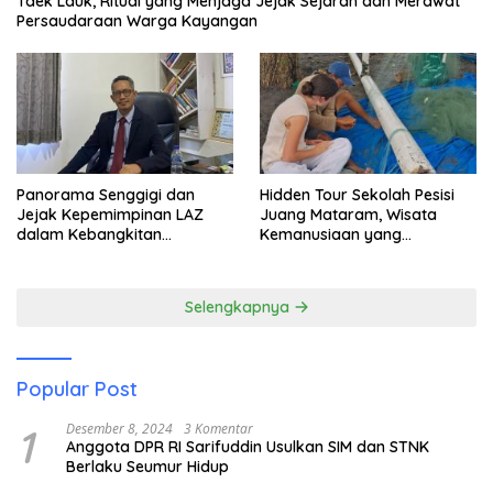
Taek Lauk, Ritual yang Menjaga Jejak Sejarah dan Merawat
Persaudaraan Warga Kayangan
Panorama Senggigi dan
Hidden Tour Sekolah Pesisi
Jejak Kepemimpinan LAZ
Juang Mataram, Wisata
dalam Kebangkitan
Kemanusiaan yang
Pariwisata
Membuka Mata tentang
Pendidikan Anak Pesisir
Selengkapnya
Popular Post
1
Desember 8, 2024
3 Komentar
Anggota DPR RI Sarifuddin Usulkan SIM dan STNK
Berlaku Seumur Hidup