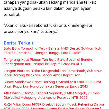
tahapan yang dilakukan sedang mendalami terkait
adanya dugaan pelaku lain dalam penganiayaan
tersebut.
“Akan dilakukan rekonstruksi untuk melengkapi
proses penyidikan,” tutupnya.
Berita Terkait
Batu Bara Tumpah di Teluk Benete, HNSI Desak Gakkum KLH
Periksa Pemasok: “Jangan Tunggu Laut Rusak!”
Tongkang Muat Ribuan Ton Batu Bara Bocor di Benete,
Penanganan Kini Sampai ke Deputi Gakkum KLH
Jangan Biarkan Risiko Mengendalikan Pemerintah, Gubernur
Iqbal Dorong Birokrasi Berani Ambil Keputusan
Bupati Sumbawa Barat Dorong Optimalisasi 1.000 HPK, Prof.
Unair Paparkan Kunci Lahirkan Generasi Emas 2045
Atlet Wushu Dompu Dicoret Sepihak, 8 Atlet Mogok, 7 Emas
Diprediksi Melayang, Ada Apa di Porprov NTB 2026
Rp24 Miliar Dana MXGP Disebut Sudah Masuk Rekening Dispar
NTB Sejak 2024, Mengapa Utang Rp11 Miliar Belum Dibayar?