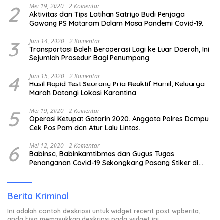
2
Mei 19, 2020
2 Komentar
Aktivitas dan Tips Latihan Satriyo Budi Penjaga
Gawang PS Mataram Dalam Masa Pandemi Covid-19.
3
Juni 14, 2020
2 Komentar
Transportasi Boleh Beroperasi Lagi ke Luar Daerah, Ini
Sejumlah Prosedur Bagi Penumpang.
4
Juni 15, 2020
2 Komentar
Hasil Rapid Test Seorang Pria Reaktif Hamil, Keluarga
Marah Datangi Lokasi Karantina
5
Mei 19, 2020
2 Komentar
Operasi Ketupat Gatarin 2020. Anggota Polres Dompu
Cek Pos Pam dan Atur Lalu Lintas.
6
Mei 12, 2020
2 Komentar
Babinsa, Babinkamtibmas dan Gugus Tugas
Penanganan Covid-19 Sekongkang Pasang Stiker di
Rumah Warga Berstatus ODP.
Berita Kriminal
Ini adalah contoh deskripsi untuk widget recent post wpberita,
anda bisa memasukkan deskripsi pada widget ini.