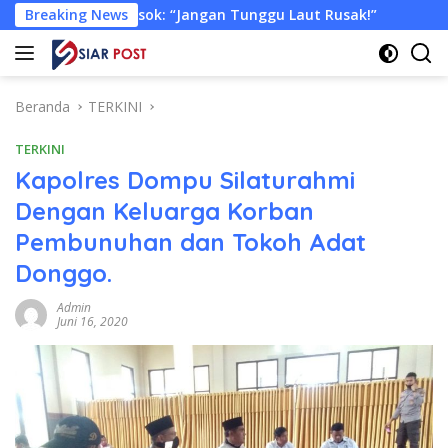
Langsung
: “Jangan Tunggu Laut Rusak!”
Breaking News
Tongkang Muat Ribuan 
ke
konten
Beranda
TERKINI
TERKINI
Kapolres Dompu Silaturahmi
Dengan Keluarga Korban
Pembunuhan dan Tokoh Adat
Donggo.
Admin
Juni 16, 2020