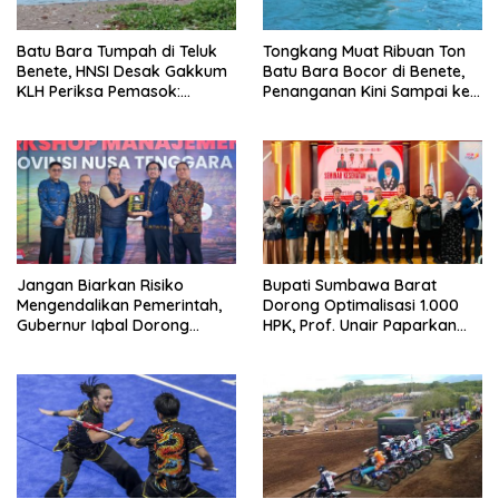
Batu Bara Tumpah di Teluk
Tongkang Muat Ribuan Ton
Benete, HNSI Desak Gakkum
Batu Bara Bocor di Benete,
KLH Periksa Pemasok:
Penanganan Kini Sampai ke
“Jangan Tunggu Laut
Deputi Gakkum KLH
Rusak!”
Jangan Biarkan Risiko
Bupati Sumbawa Barat
Mengendalikan Pemerintah,
Dorong Optimalisasi 1.000
Gubernur Iqbal Dorong
HPK, Prof. Unair Paparkan
Birokrasi Berani Ambil
Kunci Lahirkan Generasi
Keputusan
Emas 2045