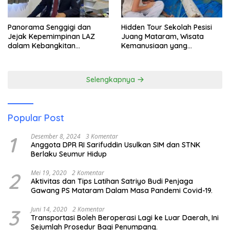
Panorama Senggigi dan
Hidden Tour Sekolah Pesisi
Jejak Kepemimpinan LAZ
Juang Mataram, Wisata
dalam Kebangkitan
Kemanusiaan yang
Pariwisata
Membuka Mata tentang
Pendidikan Anak Pesisir
Selengkapnya
Popular Post
1
Desember 8, 2024
3 Komentar
Anggota DPR RI Sarifuddin Usulkan SIM dan STNK
Berlaku Seumur Hidup
2
Mei 19, 2020
2 Komentar
Aktivitas dan Tips Latihan Satriyo Budi Penjaga
Gawang PS Mataram Dalam Masa Pandemi Covid-19.
3
Juni 14, 2020
2 Komentar
Transportasi Boleh Beroperasi Lagi ke Luar Daerah, Ini
Sejumlah Prosedur Bagi Penumpang.