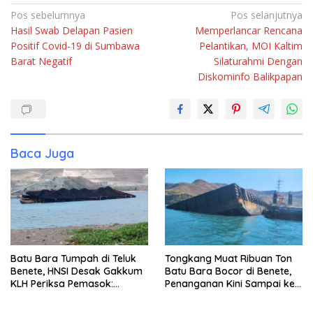
Navigasi
Pos sebelumnya
Pos selanjutnya
Hasil Swab Delapan Pasien
Memperlancar Rencana
pos
Positif Covid-19 di Sumbawa
Pelantikan, MOI Kaltim
Barat Negatif
Silaturahmi Dengan
Diskominfo Balikpapan
Baca Juga
Batu Bara Tumpah di Teluk
Tongkang Muat Ribuan Ton
Benete, HNSI Desak Gakkum
Batu Bara Bocor di Benete,
KLH Periksa Pemasok:
Penanganan Kini Sampai ke
“Jangan Tunggu Laut
Deputi Gakkum KLH
Rusak!”