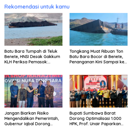
Rekomendasi untuk kamu
Batu Bara Tumpah di Teluk
Tongkang Muat Ribuan Ton
Benete, HNSI Desak Gakkum
Batu Bara Bocor di Benete,
KLH Periksa Pemasok:
Penanganan Kini Sampai ke
“Jangan Tunggu Laut
Deputi Gakkum KLH
Rusak!”
Jangan Biarkan Risiko
Bupati Sumbawa Barat
Mengendalikan Pemerintah,
Dorong Optimalisasi 1.000
Gubernur Iqbal Dorong
HPK, Prof. Unair Paparkan
Birokrasi Berani Ambil
Kunci Lahirkan Generasi