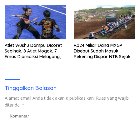
Keputusan
Emas 2045
Atlet Wushu Dompu Dicoret
Rp24 Miliar Dana MXGP
Sepihak, 8 Atlet Mogok, 7
Disebut Sudah Masuk
Emas Diprediksi Melayang,
Rekening Dispar NTB Sejak
Ada Apa di Porprov NTB
2024, Mengapa Utang Rp11
2026
Miliar Belum Dibayar?
Tinggalkan Balasan
Alamat email Anda tidak akan dipublikasikan.
Ruas yang wajib
ditandai
*