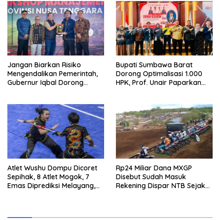
Jangan Biarkan Risiko
Bupati Sumbawa Barat
Mengendalikan Pemerintah,
Dorong Optimalisasi 1.000
Gubernur Iqbal Dorong
HPK, Prof. Unair Paparkan
Birokrasi Berani Ambil
Kunci Lahirkan Generasi
Keputusan
Emas 2045
Atlet Wushu Dompu Dicoret
Rp24 Miliar Dana MXGP
Sepihak, 8 Atlet Mogok, 7
Disebut Sudah Masuk
Emas Diprediksi Melayang,
Rekening Dispar NTB Sejak
Ada Apa di Porprov NTB
2024, Mengapa Utang Rp11
2026
Miliar Belum Dibayar?