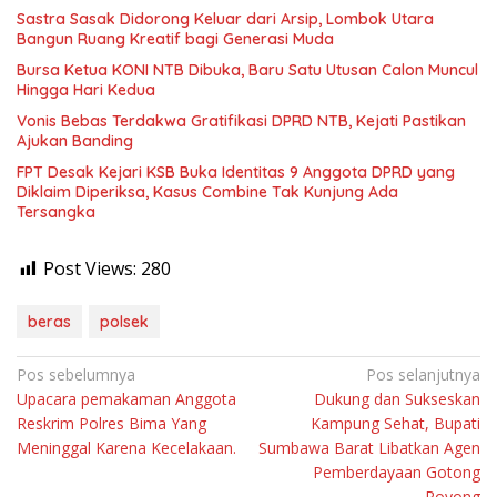
Sastra Sasak Didorong Keluar dari Arsip, Lombok Utara
Bangun Ruang Kreatif bagi Generasi Muda
Bursa Ketua KONI NTB Dibuka, Baru Satu Utusan Calon Muncul
Hingga Hari Kedua
Vonis Bebas Terdakwa Gratifikasi DPRD NTB, Kejati Pastikan
Ajukan Banding
FPT Desak Kejari KSB Buka Identitas 9 Anggota DPRD yang
Diklaim Diperiksa, Kasus Combine Tak Kunjung Ada
Tersangka
Post Views:
280
beras
polsek
Navigasi
Pos sebelumnya
Pos selanjutnya
Upacara pemakaman Anggota
Dukung dan Sukseskan
pos
Reskrim Polres Bima Yang
Kampung Sehat, Bupati
Meninggal Karena Kecelakaan.
Sumbawa Barat Libatkan Agen
Pemberdayaan Gotong
Royong