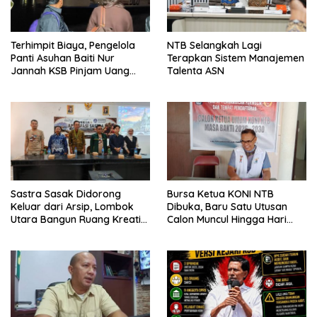
Terhimpit Biaya, Pengelola
NTB Selangkah Lagi
Panti Asuhan Baiti Nur
Terapkan Sistem Manajemen
Jannah KSB Pinjam Uang
Talenta ASN
Polisi untuk Menyeberang,
Asesmen Bantuan Tak
Kunjung Tuntas
Sastra Sasak Didorong
Bursa Ketua KONI NTB
Keluar dari Arsip, Lombok
Dibuka, Baru Satu Utusan
Utara Bangun Ruang Kreatif
Calon Muncul Hingga Hari
bagi Generasi Muda
Kedua