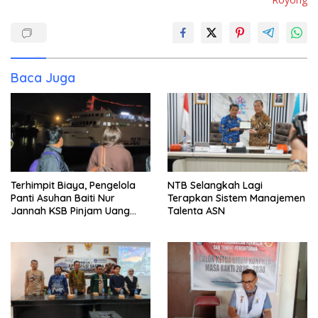
Baca Juga
Terhimpit Biaya, Pengelola
NTB Selangkah Lagi
Panti Asuhan Baiti Nur
Terapkan Sistem Manajemen
Jannah KSB Pinjam Uang
Talenta ASN
Polisi untuk Menyeberang,
Asesmen Bantuan Tak
Kunjung Tuntas