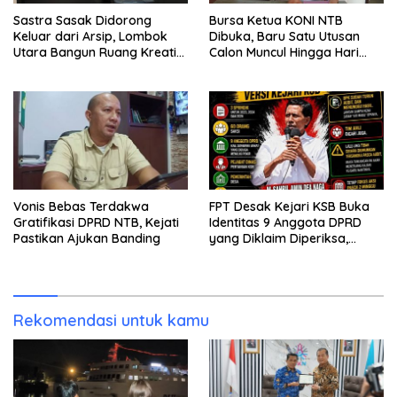
Sastra Sasak Didorong
Bursa Ketua KONI NTB
Keluar dari Arsip, Lombok
Dibuka, Baru Satu Utusan
Utara Bangun Ruang Kreatif
Calon Muncul Hingga Hari
bagi Generasi Muda
Kedua
Vonis Bebas Terdakwa
FPT Desak Kejari KSB Buka
Gratifikasi DPRD NTB, Kejati
Identitas 9 Anggota DPRD
Pastikan Ajukan Banding
yang Diklaim Diperiksa,
Kasus Combine Tak Kunjung
Ada Tersangka
Rekomendasi untuk kamu