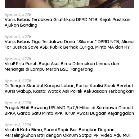
Agustus 6, 2026
Vonis Bebas Terdakwa Gratifikasi DPRD NTB, Kejati Pastikan
Ajukan Banding
Agustus 6, 2026
Vonis Bebas Tiga Terdakwa Dana “Siluman” DPRD NTB, Aliansi
For Justice Save KSB: Publik Berhak Curiga, Minta MA dan KY
Turun Tangan
Agustus 5, 2026
Viral! Pria Paruh Baya Asal Bima Ditemukan Lemas dan
Menangis di Lampu Merah BSD Tangerang
Agustus 3, 2026
Di Tengah Skandal Korupsi Lobar, Partai Koalisi Sibuk Berebut
Kursi Wabup, Kasta: Watak Asli Politik Kekuasaan Terbongkar!
Agustus 3, 2026
Proyek Bibit Bawang UPLAND Rp7,5 Miliar di Sumbawa Diaudit
BPKP, Garda Satu Minta KPK Turun Awasi Dugaan Kejanggalan
Agustus 2, 2026
Viral di Kota Bima, Suami Sopir Bus Bongkar Dugaan
Perselingkuhan Istri dengan Oknum Satpol PP, Video Adu Mulut