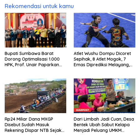
Rekomendasi untuk kamu
Bupati Sumbawa Barat
Atlet Wushu Dompu Dicoret
Dorong Optimalisasi 1.000
Sepihak, 8 Atlet Mogok, 7
HPK, Prof. Unair Paparkan
Emas Diprediksi Melayang,
Kunci Lahirkan Generasi
Ada Apa di Porprov NTB
Emas 2045
2026
Rp24 Miliar Dana MXGP
Dari Limbah Jadi Cuan, Desa
Disebut Sudah Masuk
Bentek Ubah Sabut Kelapa
Rekening Dispar NTB Sejak
Menjadi Peluang UMKM
2024, Mengapa Utang Rp11
Ramah Lingkungan