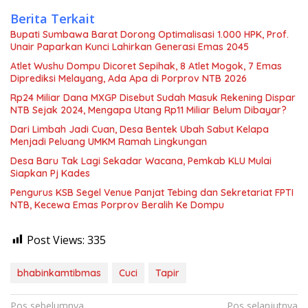
Berita Terkait
Bupati Sumbawa Barat Dorong Optimalisasi 1.000 HPK, Prof.
Unair Paparkan Kunci Lahirkan Generasi Emas 2045
Atlet Wushu Dompu Dicoret Sepihak, 8 Atlet Mogok, 7 Emas
Diprediksi Melayang, Ada Apa di Porprov NTB 2026
Rp24 Miliar Dana MXGP Disebut Sudah Masuk Rekening Dispar
NTB Sejak 2024, Mengapa Utang Rp11 Miliar Belum Dibayar?
Dari Limbah Jadi Cuan, Desa Bentek Ubah Sabut Kelapa
Menjadi Peluang UMKM Ramah Lingkungan
Desa Baru Tak Lagi Sekadar Wacana, Pemkab KLU Mulai
Siapkan Pj Kades
Pengurus KSB Segel Venue Panjat Tebing dan Sekretariat FPTI
NTB, Kecewa Emas Porprov Beralih Ke Dompu
Post Views:
335
bhabinkamtibmas
Cuci
Tapir
Navigasi
Pos sebelumnya
Pos selanjutnya