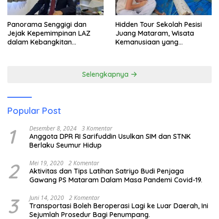
Panorama Senggigi dan
Hidden Tour Sekolah Pesisi
Jejak Kepemimpinan LAZ
Juang Mataram, Wisata
dalam Kebangkitan
Kemanusiaan yang
Pariwisata
Membuka Mata tentang
Pendidikan Anak Pesisir
Selengkapnya
Popular Post
1
Desember 8, 2024
3 Komentar
Anggota DPR RI Sarifuddin Usulkan SIM dan STNK
Berlaku Seumur Hidup
2
Mei 19, 2020
2 Komentar
Aktivitas dan Tips Latihan Satriyo Budi Penjaga
Gawang PS Mataram Dalam Masa Pandemi Covid-19.
3
Juni 14, 2020
2 Komentar
Transportasi Boleh Beroperasi Lagi ke Luar Daerah, Ini
Sejumlah Prosedur Bagi Penumpang.