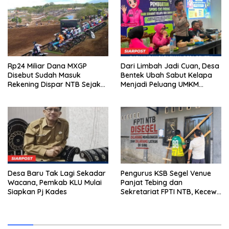
Rp24 Miliar Dana MXGP
Dari Limbah Jadi Cuan, Desa
Disebut Sudah Masuk
Bentek Ubah Sabut Kelapa
Rekening Dispar NTB Sejak
Menjadi Peluang UMKM
2024, Mengapa Utang Rp11
Ramah Lingkungan
Miliar Belum Dibayar?
Desa Baru Tak Lagi Sekadar
Pengurus KSB Segel Venue
Wacana, Pemkab KLU Mulai
Panjat Tebing dan
Siapkan Pj Kades
Sekretariat FPTI NTB, Kecewa
Emas Porprov Beralih Ke
Dompu