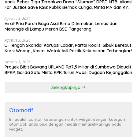
Vonis Bebas Tiga Terdakwa Dana “Siluman” DPRD NTB, Aliansi
For Justice Save KSB: Publik Berhak Curiga, Minta MA dan KY
Turun Tangan
Agustus 5, 2026
Viral! Pria Paruh Baya Asal Bima Ditemukan Lemas dan
Menangis di Lampu Merah BSD Tangerang
Agustus 3, 2026
Di Tengah Skandal Korupsi Lobar, Partai Koalisi Sibuk Berebut
Kursi Wabup, Kasta: Watak Asli Politik Kekuasaan Terbongkar!
Agustus 3, 2026
Proyek Bibit Bawang UPLAND Rp7,5 Miliar di Sumbawa Diaudit
BPKP, Garda Satu Minta KPK Turun Awasi Dugaan Kejanggalan
Selengkapnya
Otomotif
Ini adalah contoh keterangan untuk widget dengan kategori
otomotif, anda bisa dengan mudah memasukkannya pada
widget.