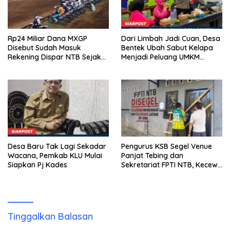
Rp24 Miliar Dana MXGP
Dari Limbah Jadi Cuan, Desa
Disebut Sudah Masuk
Bentek Ubah Sabut Kelapa
Rekening Dispar NTB Sejak
Menjadi Peluang UMKM
2024, Mengapa Utang Rp11
Ramah Lingkungan
Miliar Belum Dibayar?
Desa Baru Tak Lagi Sekadar
Pengurus KSB Segel Venue
Wacana, Pemkab KLU Mulai
Panjat Tebing dan
Siapkan Pj Kades
Sekretariat FPTI NTB, Kecewa
Emas Porprov Beralih Ke
Dompu
Tinggalkan Balasan