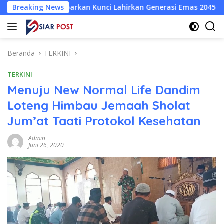
Langsung
rkan Kunci Lahirkan Generasi Emas 2045
Breaking News
Atlet Wushu Do
ke
konten
Beranda
TERKINI
TERKINI
Menuju New Normal Life Dandim
Loteng Himbau Jemaah Sholat
Jum’at Taati Protokol Kesehatan
Admin
Juni 26, 2020