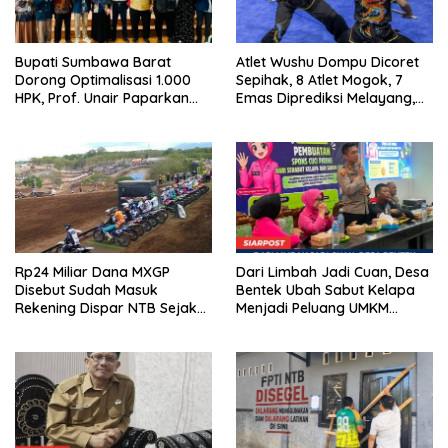
Bupati Sumbawa Barat
Atlet Wushu Dompu Dicoret
Dorong Optimalisasi 1.000
Sepihak, 8 Atlet Mogok, 7
HPK, Prof. Unair Paparkan
Emas Diprediksi Melayang,
Kunci Lahirkan Generasi
Ada Apa di Porprov NTB
Emas 2045
2026
Rp24 Miliar Dana MXGP
Dari Limbah Jadi Cuan, Desa
Disebut Sudah Masuk
Bentek Ubah Sabut Kelapa
Rekening Dispar NTB Sejak
Menjadi Peluang UMKM
2024, Mengapa Utang Rp11
Ramah Lingkungan
Miliar Belum Dibayar?