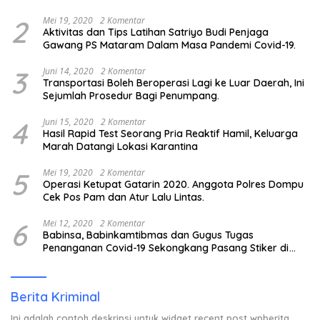
2
Mei 19, 2020
2 Komentar
Aktivitas dan Tips Latihan Satriyo Budi Penjaga
Gawang PS Mataram Dalam Masa Pandemi Covid-19.
3
Juni 14, 2020
2 Komentar
Transportasi Boleh Beroperasi Lagi ke Luar Daerah, Ini
Sejumlah Prosedur Bagi Penumpang.
4
Juni 15, 2020
2 Komentar
Hasil Rapid Test Seorang Pria Reaktif Hamil, Keluarga
Marah Datangi Lokasi Karantina
5
Mei 19, 2020
2 Komentar
Operasi Ketupat Gatarin 2020. Anggota Polres Dompu
Cek Pos Pam dan Atur Lalu Lintas.
6
Mei 12, 2020
2 Komentar
Babinsa, Babinkamtibmas dan Gugus Tugas
Penanganan Covid-19 Sekongkang Pasang Stiker di
Rumah Warga Berstatus ODP.
Berita Kriminal
Ini adalah contoh deskripsi untuk widget recent post wpberita,