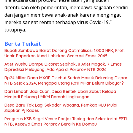
melaksanakan protokol kesehatan yang sudah
ditentukan oleh pemerintah, membawa sajjadah sendiri
dan jangan membawa anak-anak karena mengingat
mereka sangat rentan terhadap virus Covid-19,”
tutupnya.
Berita Terkait
Bupati Sumbawa Barat Dorong Optimalisasi 1.000 HPK, Prof.
Unair Paparkan Kunci Lahirkan Generasi Emas 2045
Atlet Wushu Dompu Dicoret Sepihak, 8 Atlet Mogok, 7 Emas
Diprediksi Melayang, Ada Apa di Porprov NTB 2026
Rp24 Miliar Dana MXGP Disebut Sudah Masuk Rekening Dispar
NTB Sejak 2024, Mengapa Utang Rp11 Miliar Belum Dibayar?
Dari Limbah Jadi Cuan, Desa Bentek Ubah Sabut Kelapa
Menjadi Peluang UMKM Ramah Lingkungan
Desa Baru Tak Lagi Sekadar Wacana, Pemkab KLU Mulai
Siapkan Pj Kades
Pengurus KSB Segel Venue Panjat Tebing dan Sekretariat FPTI
NTB, Kecewa Emas Porprov Beralih Ke Dompu