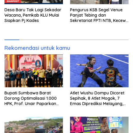
Desa Baru Tak Lagi Sekadar
Pengurus KSB Segel Venue
Wacana, Pemkab KLU Mulai
Panjat Tebing dan
Siapkan Pj Kades
Sekretariat FPTI NTB, Kecewa
Emas Porprov Beralih Ke
Dompu
Rekomendasi untuk kamu
Bupati Sumbawa Barat
Atlet Wushu Dompu Dicoret
Dorong Optimalisasi 1.000
Sepihak, 8 Atlet Mogok, 7
HPK, Prof. Unair Paparkan
Emas Diprediksi Melayang,
Kunci Lahirkan Generasi
Ada Apa di Porprov NTB
Emas 2045
2026