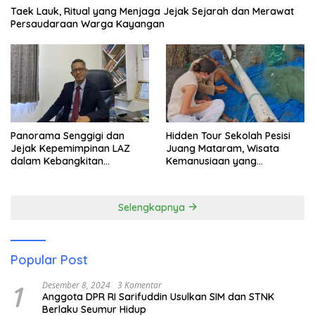
Taek Lauk, Ritual yang Menjaga Jejak Sejarah dan Merawat
Persaudaraan Warga Kayangan
Panorama Senggigi dan
Hidden Tour Sekolah Pesisi
Jejak Kepemimpinan LAZ
Juang Mataram, Wisata
dalam Kebangkitan
Kemanusiaan yang
Pariwisata
Membuka Mata tentang
Pendidikan Anak Pesisir
Selengkapnya
Popular Post
1
Desember 8, 2024
3 Komentar
Anggota DPR RI Sarifuddin Usulkan SIM dan STNK
Berlaku Seumur Hidup