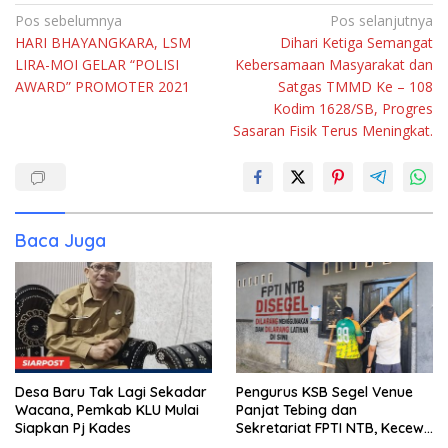
Navigasi
Pos sebelumnya
Pos selanjutnya
HARI BHAYANGKARA, LSM
Dihari Ketiga Semangat
pos
LIRA-MOI GELAR “POLISI
Kebersamaan Masyarakat dan
AWARD” PROMOTER 2021
Satgas TMMD Ke – 108
Kodim 1628/SB, Progres
Sasaran Fisik Terus Meningkat.
Baca Juga
Desa Baru Tak Lagi Sekadar
Pengurus KSB Segel Venue
Wacana, Pemkab KLU Mulai
Panjat Tebing dan
Siapkan Pj Kades
Sekretariat FPTI NTB, Kecewa
Emas Porprov Beralih Ke