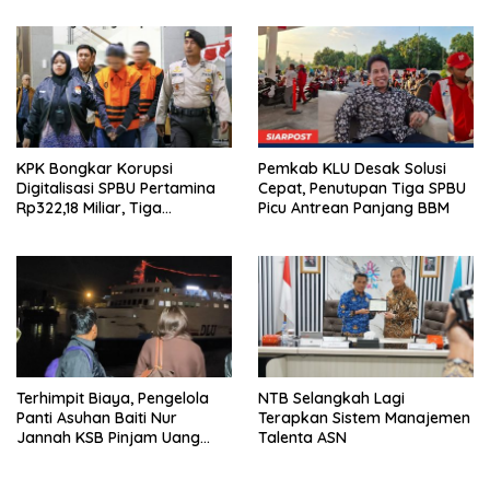
Dompu
KPK Bongkar Korupsi
Pemkab KLU Desak Solusi
Digitalisasi SPBU Pertamina
Cepat, Penutupan Tiga SPBU
Rp322,18 Miliar, Tiga
Picu Antrean Panjang BBM
Tersangka Ditahan
Terhimpit Biaya, Pengelola
NTB Selangkah Lagi
Panti Asuhan Baiti Nur
Terapkan Sistem Manajemen
Jannah KSB Pinjam Uang
Talenta ASN
Polisi untuk Menyeberang,
Asesmen Bantuan Tak