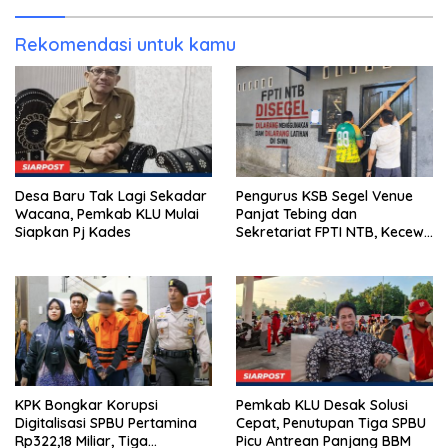
Kunjung Tuntas
Rekomendasi untuk kamu
Desa Baru Tak Lagi Sekadar
Pengurus KSB Segel Venue
Wacana, Pemkab KLU Mulai
Panjat Tebing dan
Siapkan Pj Kades
Sekretariat FPTI NTB, Kecewa
Emas Porprov Beralih Ke
Dompu
KPK Bongkar Korupsi
Pemkab KLU Desak Solusi
Digitalisasi SPBU Pertamina
Cepat, Penutupan Tiga SPBU
Rp322,18 Miliar, Tiga
Picu Antrean Panjang BBM