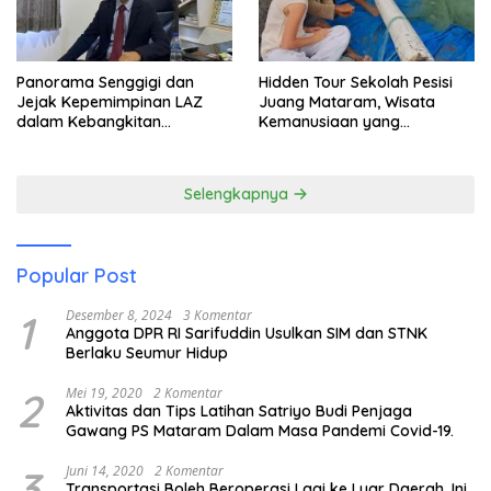
Panorama Senggigi dan
Hidden Tour Sekolah Pesisi
Jejak Kepemimpinan LAZ
Juang Mataram, Wisata
dalam Kebangkitan
Kemanusiaan yang
Pariwisata
Membuka Mata tentang
Pendidikan Anak Pesisir
Selengkapnya
Popular Post
1
Desember 8, 2024
3 Komentar
Anggota DPR RI Sarifuddin Usulkan SIM dan STNK
Berlaku Seumur Hidup
2
Mei 19, 2020
2 Komentar
Aktivitas dan Tips Latihan Satriyo Budi Penjaga
Gawang PS Mataram Dalam Masa Pandemi Covid-19.
3
Juni 14, 2020
2 Komentar
Transportasi Boleh Beroperasi Lagi ke Luar Daerah, Ini