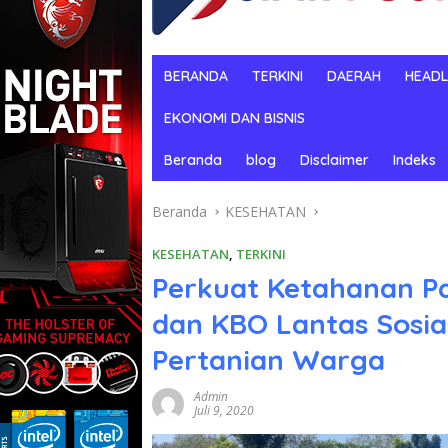
BERANDA
TERKINI
DAERAH
HEADL
EKONOMI DAN BISNIS
Beranda
blog
Disclaimer
Indeks
Beranda
KESEHATAN
KESEHATAN
,
TERKINI
Perkuat Ketahanan P
dan KBO Lantas Sosial
Pertanian Warga
Admin
Juli 9, 2020