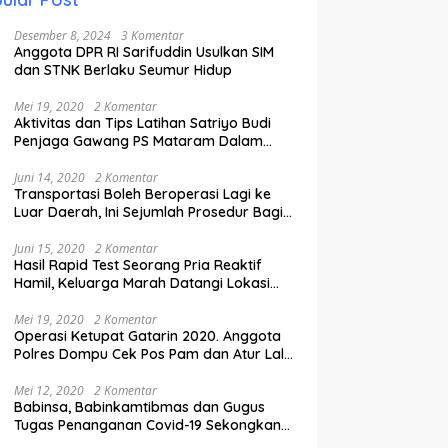
Desember 8, 2024
3 Komentar
Anggota DPR RI Sarifuddin Usulkan SIM
dan STNK Berlaku Seumur Hidup
Mei 19, 2020
2 Komentar
Aktivitas dan Tips Latihan Satriyo Budi
Penjaga Gawang PS Mataram Dalam
Masa Pandemi Covid-19.
Juni 14, 2020
2 Komentar
Transportasi Boleh Beroperasi Lagi ke
Luar Daerah, Ini Sejumlah Prosedur Bagi
Penumpang.
Juni 15, 2020
2 Komentar
Hasil Rapid Test Seorang Pria Reaktif
Hamil, Keluarga Marah Datangi Lokasi
Karantina
Mei 19, 2020
2 Komentar
Operasi Ketupat Gatarin 2020. Anggota
Polres Dompu Cek Pos Pam dan Atur Lalu
Lintas.
Mei 12, 2020
2 Komentar
Babinsa, Babinkamtibmas dan Gugus
Tugas Penanganan Covid-19 Sekongkang
Pasang Stiker di Rumah Warga Berstatus