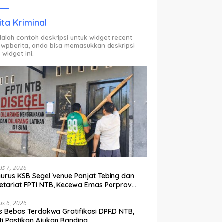
ODP.
ita Kriminal
adalah contoh deskripsi untuk widget recent
 wpberita, anda bisa memasukkan deskripsi
 widget ini.
us 7, 2026
urus KSB Segel Venue Panjat Tebing dan
etariat FPTI NTB, Kecewa Emas Porprov
lih Ke Dompu
us 6, 2026
s Bebas Terdakwa Gratifikasi DPRD NTB,
ti Pastikan Ajukan Banding