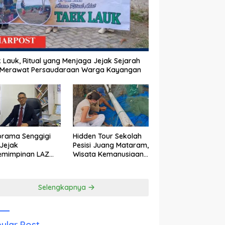
 Lauk, Ritual yang Menjaga Jejak Sejarah
 Merawat Persaudaraan Warga Kayangan
orama Senggigi
Hidden Tour Sekolah
Jejak
Pesisi Juang Mataram,
emimpinan LAZ
Wisata Kemanusiaan
am Kebangkitan
yang Membuka Mata
wisata
tentang Pendidikan
Anak Pesisir
Selengkapnya
ular Post