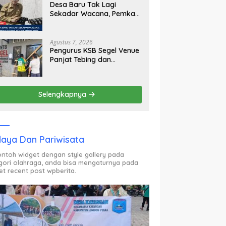
Desa Baru Tak Lagi
Sekadar Wacana, Pemkab
KLU Mulai Siapkan Pj
Kades
Agustus 7, 2026
Pengurus KSB Segel Venue
Panjat Tebing dan
Sekretariat FPTI NTB,
Kecewa Emas Porprov
Beralih Ke Dompu
Selengkapnya
aya Dan Pariwisata
contoh widget dengan style gallery pada
gori olahraga, anda bisa mengaturnya pada
et recent post wpberita.