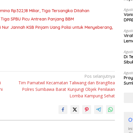
Agust
mina Rp322,18 Miliar, Tiga Tersangka Ditahan
Voni
 Tiga SPBU Picu Antrean Panjang BBM
DPRD
Berh
iti Nur Jannah KSB Pinjam Uang Polisi untuk Menyeberang,
Agust
Vira
Lem
Tan
Agust
Di T
Sibu
Poli
Agust
Pos selanjutnya
Proy
i
Tim Pamatwil Kecamatan Taliwang dan BrangRea
Sumb
Turu
mi
Polres Sumbawa Barat Kunjungi Objek Penilaian
Lomba Kampung Sehat
O
In