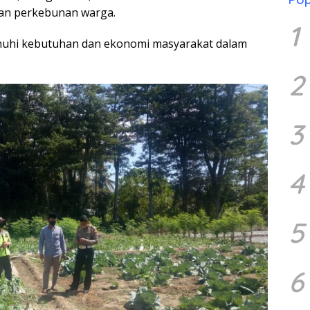
han perkebunan warga.
1
uhi kebutuhan dan ekonomi masyarakat dalam
2
3
4
5
6