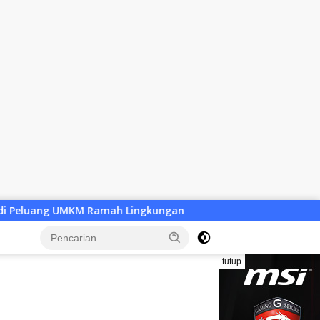
ngkungan
Desa Baru Tak Lagi Sekadar Wacana, Pemkab 
tutup