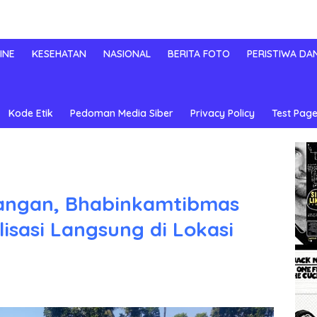
INE
KESEHATAN
NASIONAL
BERITA FOTO
PERISTIWA DA
Kode Etik
Pedoman Media Siber
Privacy Policy
Test Page
angan, Bhabinkamtibmas
isasi Langsung di Lokasi