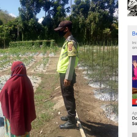
B
In
an
Ag
Da
Sa
R