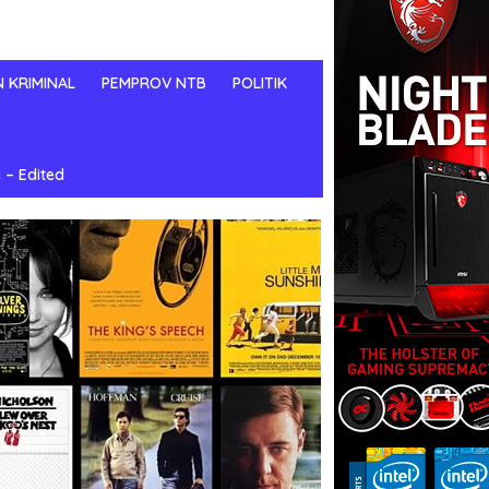
N KRIMINAL
PEMPROV NTB
POLITIK
 – Edited