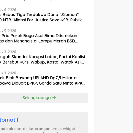
us 6, 2026
s Bebas Tiga Terdakwa Dana “Siluman”
 NTB, Aliansi For Justice Save KSB: Publik
ak Curiga, Minta MA dan KY Turun Tangan
us 5, 2026
l! Pria Paruh Baya Asal Bima Ditemukan
as dan Menangis di Lampu Merah BSD
gerang
us 3, 2026
engah Skandal Korupsi Lobar, Partai Koalisi
k Berebut Kursi Wabup, Kasta: Watak Asli
tik Kekuasaan Terbongkar!
us 3, 2026
ek Bibit Bawang UPLAND Rp7,5 Miliar di
awa Diaudit BPKP, Garda Satu Minta KPK
n Awasi Dugaan Kejanggalan
Selengkapnya
tomotif
i adalah contoh keterangan untuk widget