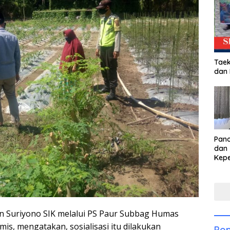
Taek
dan
Pan
dan 
Kep
dal
Pari
 Suriyono SIK melalui PS Paur Subbag Humas
mis, mengatakan, sosialisasi itu dilakukan
Pop