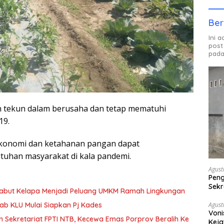
Ber
Ini 
post
pada
n tekun dalam berusaha dan tetap mematuhi
19.
ekonomi dan ketahanan pangan dapat
uhan masyarakat di kala pandemi.
Agust
Peng
Sekr
Sabut Kelapa Menjadi Peluang UMKM Ramah Lingkungan
Bera
Agust
b KLU Mulai Siapkan Pj Kades
Voni
n Sekretariat FPTI NTB, Kecewa Emas Porprov Beralih Ke
Keja