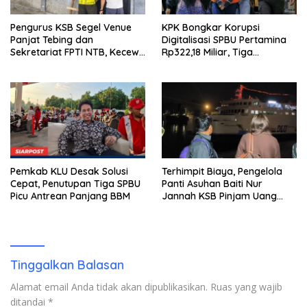
Pengurus KSB Segel Venue
KPK Bongkar Korupsi
Panjat Tebing dan
Digitalisasi SPBU Pertamina
Sekretariat FPTI NTB, Kecewa
Rp322,18 Miliar, Tiga
Emas Porprov Beralih Ke
Tersangka Ditahan
Dompu
Pemkab KLU Desak Solusi
Terhimpit Biaya, Pengelola
Cepat, Penutupan Tiga SPBU
Panti Asuhan Baiti Nur
Picu Antrean Panjang BBM
Jannah KSB Pinjam Uang
Polisi untuk Menyeberang,
Asesmen Bantuan Tak
Kunjung Tuntas
Tinggalkan Balasan
Alamat email Anda tidak akan dipublikasikan.
Ruas yang wajib
ditandai
*