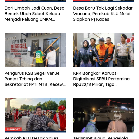
Dari Limbah Jadi Cuan, Desa
Desa Baru Tak Lagi Sekadar
Bentek Ubah Sabut Kelapa
Wacana, Pemkab KLU Mulai
Menjadi Peluang UMKM
Siapkan Pj Kades
Ramah Lingkungan
Pengurus KSB Segel Venue
KPK Bongkar Korupsi
Panjat Tebing dan
Digitalisasi SPBU Pertamina
Sekretariat FPTI NTB, Kecewa
Rp322,18 Miliar, Tiga
Emas Porprov Beralih Ke
Tersangka Ditahan
Dompu
Pemkab KLU Desak Solusi
Terhimpit Biaya, Pengelola