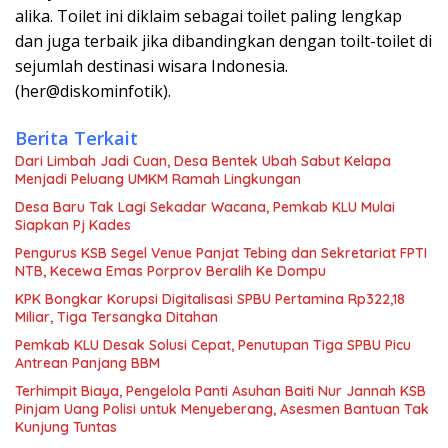
alika. Toilet ini diklaim sebagai toilet paling lengkap
dan juga terbaik jika dibandingkan dengan toilt-toilet di
sejumlah destinasi wisara Indonesia.
(her@diskominfotik).
Berita Terkait
Dari Limbah Jadi Cuan, Desa Bentek Ubah Sabut Kelapa
Menjadi Peluang UMKM Ramah Lingkungan
Desa Baru Tak Lagi Sekadar Wacana, Pemkab KLU Mulai
Siapkan Pj Kades
Pengurus KSB Segel Venue Panjat Tebing dan Sekretariat FPTI
NTB, Kecewa Emas Porprov Beralih Ke Dompu
KPK Bongkar Korupsi Digitalisasi SPBU Pertamina Rp322,18
Miliar, Tiga Tersangka Ditahan
Pemkab KLU Desak Solusi Cepat, Penutupan Tiga SPBU Picu
Antrean Panjang BBM
Terhimpit Biaya, Pengelola Panti Asuhan Baiti Nur Jannah KSB
Pinjam Uang Polisi untuk Menyeberang, Asesmen Bantuan Tak
Kunjung Tuntas