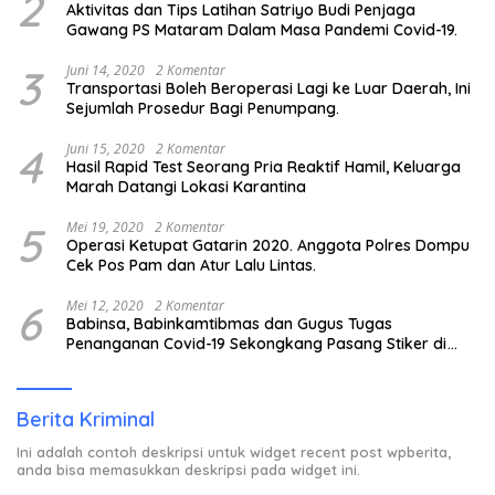
2
Aktivitas dan Tips Latihan Satriyo Budi Penjaga
Gawang PS Mataram Dalam Masa Pandemi Covid-19.
3
Juni 14, 2020
2 Komentar
Transportasi Boleh Beroperasi Lagi ke Luar Daerah, Ini
Sejumlah Prosedur Bagi Penumpang.
4
Juni 15, 2020
2 Komentar
Hasil Rapid Test Seorang Pria Reaktif Hamil, Keluarga
Marah Datangi Lokasi Karantina
5
Mei 19, 2020
2 Komentar
Operasi Ketupat Gatarin 2020. Anggota Polres Dompu
Cek Pos Pam dan Atur Lalu Lintas.
6
Mei 12, 2020
2 Komentar
Babinsa, Babinkamtibmas dan Gugus Tugas
Penanganan Covid-19 Sekongkang Pasang Stiker di
Rumah Warga Berstatus ODP.
Berita Kriminal
Ini adalah contoh deskripsi untuk widget recent post wpberita,
anda bisa memasukkan deskripsi pada widget ini.