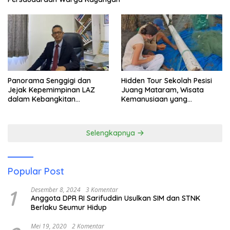
Panorama Senggigi dan
Hidden Tour Sekolah Pesisi
Jejak Kepemimpinan LAZ
Juang Mataram, Wisata
dalam Kebangkitan
Kemanusiaan yang
Pariwisata
Membuka Mata tentang
Pendidikan Anak Pesisir
Selengkapnya
Popular Post
1
Desember 8, 2024
3 Komentar
Anggota DPR RI Sarifuddin Usulkan SIM dan STNK
Berlaku Seumur Hidup
Mei 19, 2020
2 Komentar