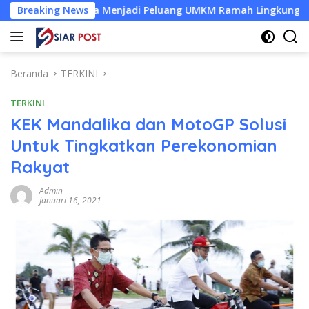
Langsung
Kelapa Menjadi Peluang UMKM Ramah Lingkungan
Breaking News
Desa 
ke
konten
Beranda
TERKINI
TERKINI
KEK Mandalika dan MotoGP Solusi
Untuk Tingkatkan Perekonomian
Rakyat
Admin
Januari 16, 2021