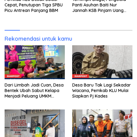
Cepat, Penutupan Tiga SPBU
Panti Asuhan Baiti Nur
Picu Antrean Panjang BBM
Jannah KSB Pinjam Uang
Polisi untuk Menyeberang,
Asesmen Bantuan Tak
Kunjung Tuntas
Rekomendasi untuk kamu
Dari Limbah Jadi Cuan, Desa
Desa Baru Tak Lagi Sekadar
Bentek Ubah Sabut Kelapa
Wacana, Pemkab KLU Mulai
Menjadi Peluang UMKM
Siapkan Pj Kades
Ramah Lingkungan