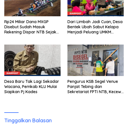
Rp24 Miliar Dana MXGP
Dari Limbah Jadi Cuan, Desa
Disebut Sudah Masuk
Bentek Ubah Sabut Kelapa
Rekening Dispar NTB Sejak
Menjadi Peluang UMKM
2024, Mengapa Utang Rp11
Ramah Lingkungan
Miliar Belum Dibayar?
Desa Baru Tak Lagi Sekadar
Pengurus KSB Segel Venue
Wacana, Pemkab KLU Mulai
Panjat Tebing dan
Siapkan Pj Kades
Sekretariat FPTI NTB, Kecewa
Emas Porprov Beralih Ke
Dompu
Tinggalkan Balasan