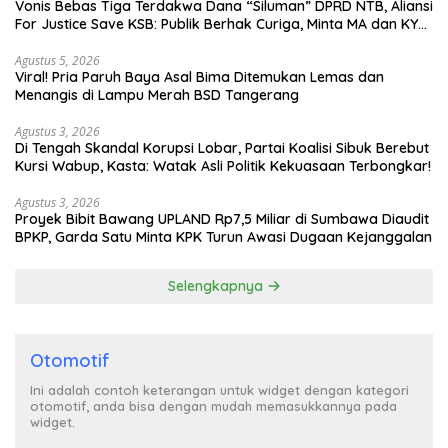
Vonis Bebas Tiga Terdakwa Dana “Siluman” DPRD NTB, Aliansi
For Justice Save KSB: Publik Berhak Curiga, Minta MA dan KY
Turun Tangan
Agustus 5, 2026
Viral! Pria Paruh Baya Asal Bima Ditemukan Lemas dan
Menangis di Lampu Merah BSD Tangerang
Agustus 3, 2026
Di Tengah Skandal Korupsi Lobar, Partai Koalisi Sibuk Berebut
Kursi Wabup, Kasta: Watak Asli Politik Kekuasaan Terbongkar!
Agustus 3, 2026
Proyek Bibit Bawang UPLAND Rp7,5 Miliar di Sumbawa Diaudit
BPKP, Garda Satu Minta KPK Turun Awasi Dugaan Kejanggalan
Selengkapnya
Otomotif
Ini adalah contoh keterangan untuk widget dengan kategori
otomotif, anda bisa dengan mudah memasukkannya pada
widget.