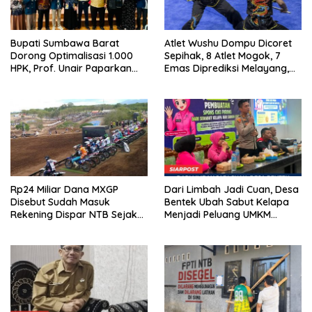
Bupati Sumbawa Barat
Atlet Wushu Dompu Dicoret
Dorong Optimalisasi 1.000
Sepihak, 8 Atlet Mogok, 7
HPK, Prof. Unair Paparkan
Emas Diprediksi Melayang,
Kunci Lahirkan Generasi
Ada Apa di Porprov NTB
Emas 2045
2026
Rp24 Miliar Dana MXGP
Dari Limbah Jadi Cuan, Desa
Disebut Sudah Masuk
Bentek Ubah Sabut Kelapa
Rekening Dispar NTB Sejak
Menjadi Peluang UMKM
2024, Mengapa Utang Rp11
Ramah Lingkungan
Miliar Belum Dibayar?