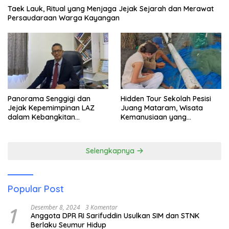
Taek Lauk, Ritual yang Menjaga Jejak Sejarah dan Merawat
Persaudaraan Warga Kayangan
Panorama Senggigi dan
Hidden Tour Sekolah Pesisi
Jejak Kepemimpinan LAZ
Juang Mataram, Wisata
dalam Kebangkitan
Kemanusiaan yang
Pariwisata
Membuka Mata tentang
Pendidikan Anak Pesisir
Selengkapnya
Popular Post
1
Desember 8, 2024
3 Komentar
Anggota DPR RI Sarifuddin Usulkan SIM dan STNK
Berlaku Seumur Hidup