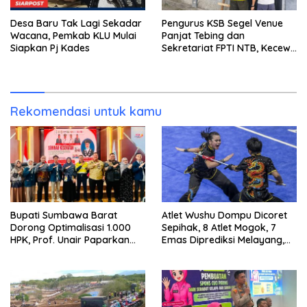
Desa Baru Tak Lagi Sekadar
Pengurus KSB Segel Venue
Wacana, Pemkab KLU Mulai
Panjat Tebing dan
Siapkan Pj Kades
Sekretariat FPTI NTB, Kecewa
Emas Porprov Beralih Ke
Dompu
Rekomendasi untuk kamu
Bupati Sumbawa Barat
Atlet Wushu Dompu Dicoret
Dorong Optimalisasi 1.000
Sepihak, 8 Atlet Mogok, 7
HPK, Prof. Unair Paparkan
Emas Diprediksi Melayang,
Kunci Lahirkan Generasi
Ada Apa di Porprov NTB
Emas 2045
2026