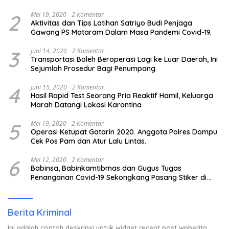
2
Mei 19, 2020
2 Komentar
Aktivitas dan Tips Latihan Satriyo Budi Penjaga
Gawang PS Mataram Dalam Masa Pandemi Covid-19.
3
Juni 14, 2020
2 Komentar
Transportasi Boleh Beroperasi Lagi ke Luar Daerah, Ini
Sejumlah Prosedur Bagi Penumpang.
4
Juni 15, 2020
2 Komentar
Hasil Rapid Test Seorang Pria Reaktif Hamil, Keluarga
Marah Datangi Lokasi Karantina
5
Mei 19, 2020
2 Komentar
Operasi Ketupat Gatarin 2020. Anggota Polres Dompu
Cek Pos Pam dan Atur Lalu Lintas.
6
Mei 12, 2020
2 Komentar
Babinsa, Babinkamtibmas dan Gugus Tugas
Penanganan Covid-19 Sekongkang Pasang Stiker di
Rumah Warga Berstatus ODP.
Berita Kriminal
Ini adalah contoh deskripsi untuk widget recent post wpberita,