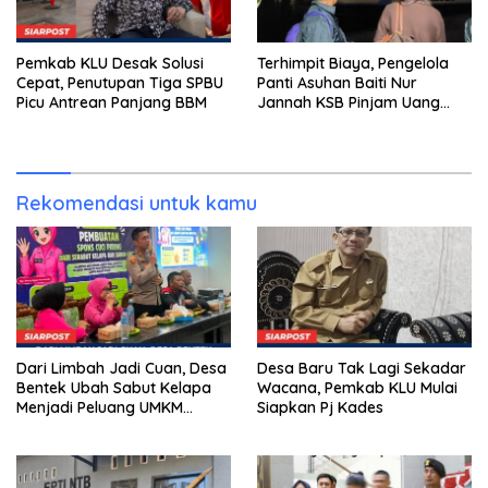
Pemkab KLU Desak Solusi
Terhimpit Biaya, Pengelola
Cepat, Penutupan Tiga SPBU
Panti Asuhan Baiti Nur
Picu Antrean Panjang BBM
Jannah KSB Pinjam Uang
Polisi untuk Menyeberang,
Asesmen Bantuan Tak
Kunjung Tuntas
Rekomendasi untuk kamu
Dari Limbah Jadi Cuan, Desa
Desa Baru Tak Lagi Sekadar
Bentek Ubah Sabut Kelapa
Wacana, Pemkab KLU Mulai
Menjadi Peluang UMKM
Siapkan Pj Kades
Ramah Lingkungan