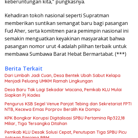
keberuntungan kita,” pungkasnya.
Kehadiran tokoh nasional seperti Supratman
memberikan suntikan semangat baru bagi pasangan
Fud Aher, serta komitmen para pemimpin nasional ini
semakin menguatkan keyakinan masyarakat bahwa
pasangan nomor urut 4 adalah pilihan terbaik untuk
membawa Sumbawa Barat Hebat Bermartabat. (***)
Berita Terkait
Dari Limbah Jadi Cuan, Desa Bentek Ubah Sabut Kelapa
Menjadi Peluang UMKM Ramah Lingkungan
Desa Baru Tak Lagi Sekadar Wacana, Pemkab KLU Mulai
Siapkan Pj Kades
Pengurus KSB Segel Venue Panjat Tebing dan Sekretariat FPTI
NTB, Kecewa Emas Porprov Beralih Ke Dompu
KPK Bongkar Korupsi Digitalisasi SPBU Pertamina Rp322,18
Miliar, Tiga Tersangka Ditahan
Pemkab KLU Desak Solusi Cepat, Penutupan Tiga SPBU Picu
Antrean Panjang BBM