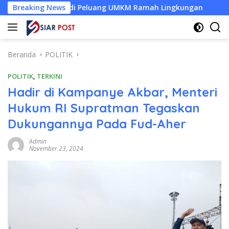
Langsung
jadi Peluang UMKM Ramah Lingkungan
Breaking News
Desa Baru Tak La
ke
konten
Beranda
POLITIK
POLITIK
,
TERKINI
Hadir di Kampanye Akbar, Menteri
Hukum RI Supratman Tegaskan
Dukungannya Pada Fud-Aher
Admin
November 23, 2024