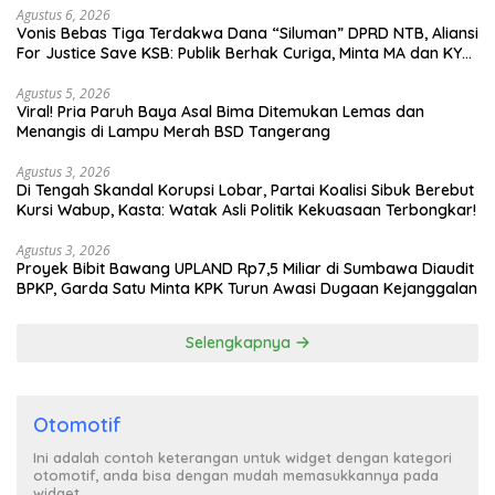
Agustus 6, 2026
Vonis Bebas Tiga Terdakwa Dana “Siluman” DPRD NTB, Aliansi
For Justice Save KSB: Publik Berhak Curiga, Minta MA dan KY
Turun Tangan
Agustus 5, 2026
Viral! Pria Paruh Baya Asal Bima Ditemukan Lemas dan
Menangis di Lampu Merah BSD Tangerang
Agustus 3, 2026
Di Tengah Skandal Korupsi Lobar, Partai Koalisi Sibuk Berebut
Kursi Wabup, Kasta: Watak Asli Politik Kekuasaan Terbongkar!
Agustus 3, 2026
Proyek Bibit Bawang UPLAND Rp7,5 Miliar di Sumbawa Diaudit
BPKP, Garda Satu Minta KPK Turun Awasi Dugaan Kejanggalan
Selengkapnya
Otomotif
Ini adalah contoh keterangan untuk widget dengan kategori
otomotif, anda bisa dengan mudah memasukkannya pada
widget.