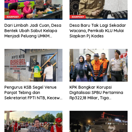
Dari Limbah Jadi Cuan, Desa
Desa Baru Tak Lagi Sekadar
Bentek Ubah Sabut Kelapa
Wacana, Pemkab KLU Mulai
Menjadi Peluang UMKM
Siapkan Pj Kades
Ramah Lingkungan
Pengurus KSB Segel Venue
KPK Bongkar Korupsi
Panjat Tebing dan
Digitalisasi SPBU Pertamina
Sekretariat FPTI NTB, Kecewa
Rp322,18 Miliar, Tiga
Emas Porprov Beralih Ke
Tersangka Ditahan
Dompu