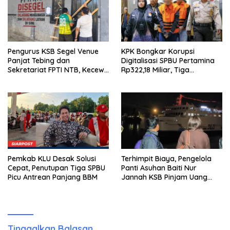
Pengurus KSB Segel Venue
KPK Bongkar Korupsi
Panjat Tebing dan
Digitalisasi SPBU Pertamina
Sekretariat FPTI NTB, Kecewa
Rp322,18 Miliar, Tiga
Emas Porprov Beralih Ke
Tersangka Ditahan
Dompu
Pemkab KLU Desak Solusi
Terhimpit Biaya, Pengelola
Cepat, Penutupan Tiga SPBU
Panti Asuhan Baiti Nur
Picu Antrean Panjang BBM
Jannah KSB Pinjam Uang
Polisi untuk Menyeberang,
Asesmen Bantuan Tak
Kunjung Tuntas
Tinggalkan Balasan