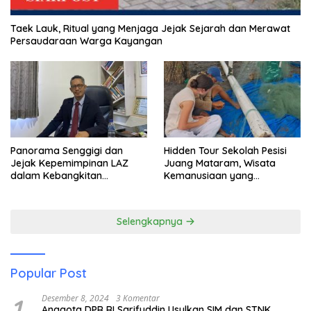
Taek Lauk, Ritual yang Menjaga Jejak Sejarah dan Merawat
Persaudaraan Warga Kayangan
Panorama Senggigi dan
Hidden Tour Sekolah Pesisi
Jejak Kepemimpinan LAZ
Juang Mataram, Wisata
dalam Kebangkitan
Kemanusiaan yang
Pariwisata
Membuka Mata tentang
Pendidikan Anak Pesisir
Selengkapnya
Popular Post
1
Desember 8, 2024
3 Komentar
Anggota DPR RI Sarifuddin Usulkan SIM dan STNK