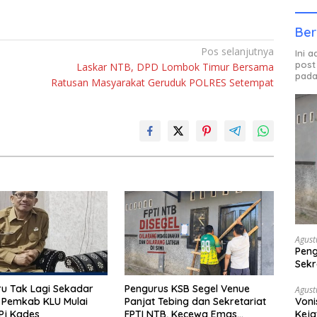
Ber
Pos selanjutnya
Ini 
post
Laskar NTB, DPD Lombok Timur Bersama
pada
Ratusan Masyarakat Geruduk POLRES Setempat
Agust
Peng
Sekr
Bera
u Tak Lagi Sekadar
Pengurus KSB Segel Venue
Agust
 Pemkab KLU Mulai
Panjat Tebing dan Sekretariat
Voni
Pj Kades
FPTI NTB, Kecewa Emas
Keja