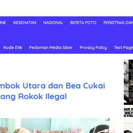
INE
KESEHATAN
NASIONAL
BERITA FOTO
PERISTIWA DA
Kode Etik
Pedoman Media Siber
Privacy Policy
Test Page
mbok Utara dan Bea Cukai
ang Rokok Ilegal