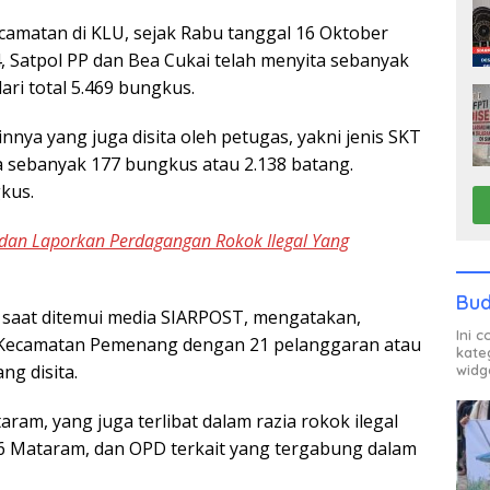
ecamatan di KLU, sejak Rabu tanggal 16 Oktober
Satpol PP dan Bea Cukai telah menyita sebanyak
ari total 5.469 bungkus.
innya yang juga disita oleh petugas, yakni jenis SKT
a sebanyak 177 bungkus atau 2.138 batang.
kus.
dan Laporkan Perdagangan Rokok Ilegal Yang
Bud
a saat ditemui media SIARPOST, mengatakan,
Ini 
h Kecamatan Pemenang dengan 21 pelanggaran atau
kate
ng disita.
widg
ram, yang juga terlibat dalam razia rokok ilegal
06 Mataram, dan OPD terkait yang tergabung dalam