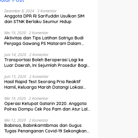
Desember 8, 2024
3 Komentar
Anggota DPR RI Sarifuddin Usulkan SIM
dan STNK Berlaku Seumur Hidup
Mei 19, 2020
2 Komentar
Aktivitas dan Tips Latihan Satriyo Budi
Penjaga Gawang PS Mataram Dalam
Masa Pandemi Covid-19.
Juni 14, 2020
2 Komentar
Transportasi Boleh Beroperasi Lagi ke
Luar Daerah, Ini Sejumlah Prosedur Bagi
Penumpang.
Juni 15, 2020
2 Komentar
Hasil Rapid Test Seorang Pria Reaktif
Hamil, Keluarga Marah Datangi Lokasi
Karantina
Mei 19, 2020
2 Komentar
Operasi Ketupat Gatarin 2020. Anggota
Polres Dompu Cek Pos Pam dan Atur Lalu
Lintas.
Mei 12, 2020
2 Komentar
Babinsa, Babinkamtibmas dan Gugus
Tugas Penanganan Covid-19 Sekongkang
Pasang Stiker di Rumah Warga Berstatus