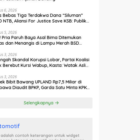
us 6, 2026
s Bebas Tiga Terdakwa Dana “Siluman”
 NTB, Aliansi For Justice Save KSB: Publik
ak Curiga, Minta MA dan KY Turun Tangan
us 5, 2026
l! Pria Paruh Baya Asal Bima Ditemukan
as dan Menangis di Lampu Merah BSD
gerang
us 3, 2026
engah Skandal Korupsi Lobar, Partai Koalisi
k Berebut Kursi Wabup, Kasta: Watak Asli
tik Kekuasaan Terbongkar!
us 3, 2026
ek Bibit Bawang UPLAND Rp7,5 Miliar di
awa Diaudit BPKP, Garda Satu Minta KPK
n Awasi Dugaan Kejanggalan
Selengkapnya
tomotif
i adalah contoh keterangan untuk widget