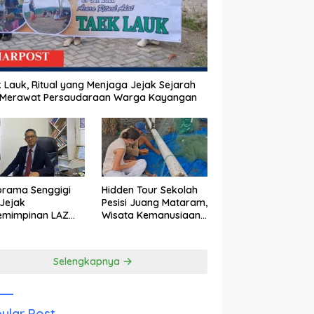
 Lauk, Ritual yang Menjaga Jejak Sejarah
 Merawat Persaudaraan Warga Kayangan
orama Senggigi
Hidden Tour Sekolah
Jejak
Pesisi Juang Mataram,
emimpinan LAZ
Wisata Kemanusiaan
am Kebangkitan
yang Membuka Mata
wisata
tentang Pendidikan
Anak Pesisir
Selengkapnya
ular Post