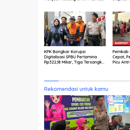
Lingkungan
KPK Bongkar Korupsi
Pemkab K
Digitalisasi SPBU Pertamina
Cepat, P
Rp322,18 Miliar, Tiga Tersangka
Picu Ant
Ditahan
Rekomendasi untuk kamu