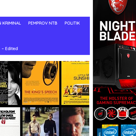
N KRIMINAL
PEMPROV NTB
POLITIK
 – Edited