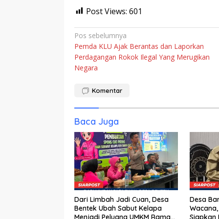
Post Views:
601
Navigasi
Pos sebelumnya
Pemda KLU Ajak Berantas dan Laporkan
pos
Perdagangan Rokok Ilegal Yang Merugikan
Negara
Komentar
Baca Juga
Dari Limbah Jadi Cuan, Desa
Desa Bar
Bentek Ubah Sabut Kelapa
Wacana,
Menjadi Peluang UMKM Ramah
Siapkan 