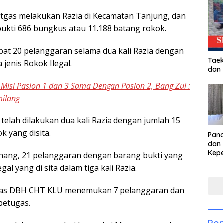
atgas melakukan Razia di Kecamatan Tanjung, dan
ukti 686 bungkus atau 11.188 batang rokok.
at 20 pelanggaran selama dua kali Razia dengan
Taek
jenis Rokok Ilegal.
dan
i Misi Paslon 1 dan 3 Sama Dengan Paslon 2, Bang Zul :
milang
elah dilakukan dua kali Razia dengan jumlah 15
k yang disita.
Pan
dan 
Kep
nang, 21 pelanggaran dengan barang bukti yang
dal
al yang di sita dalam tiga kali Razia.
Pari
tgas DBH CHT KLU menemukan 7 pelanggaran dan
 petugas.
Pop