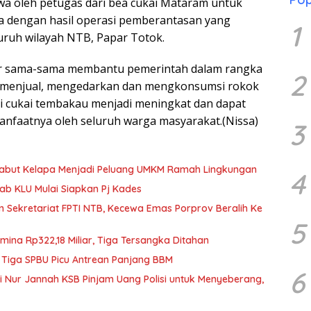
wa oleh petugas dari bea cukai Mataram untuk
 dengan hasil operasi pemberantasan yang
1
uruh wilayah NTB, Papar Totok.
r sama-sama membantu pemerintah dalam rangka
2
ak menjual, mengedarkan dan mengkonsumsi rokok
ri cukai tembakau menjadi meningkat dan dapat
anfaatnya oleh seluruh warga masyarakat.(Nissa)
3
Sabut Kelapa Menjadi Peluang UMKM Ramah Lingkungan
4
b KLU Mulai Siapkan Pj Kades
n Sekretariat FPTI NTB, Kecewa Emas Porprov Beralih Ke
5
mina Rp322,18 Miliar, Tiga Tersangka Ditahan
 Tiga SPBU Picu Antrean Panjang BBM
6
iti Nur Jannah KSB Pinjam Uang Polisi untuk Menyeberang,