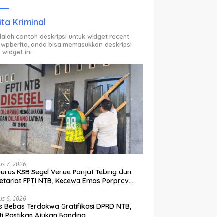
ODP.
ita Kriminal
adalah contoh deskripsi untuk widget recent
 wpberita, anda bisa memasukkan deskripsi
 widget ini.
us 7, 2026
urus KSB Segel Venue Panjat Tebing dan
etariat FPTI NTB, Kecewa Emas Porprov
lih Ke Dompu
us 6, 2026
s Bebas Terdakwa Gratifikasi DPRD NTB,
ti Pastikan Ajukan Banding