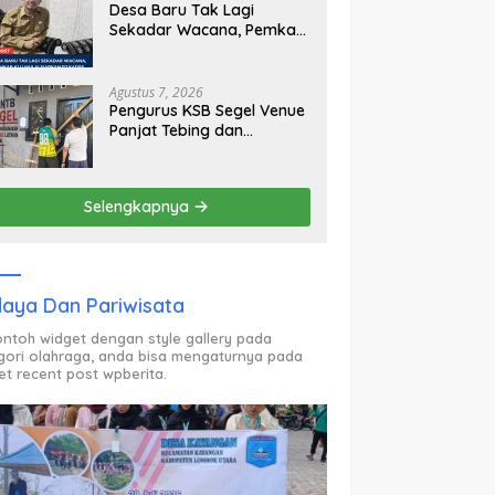
Desa Baru Tak Lagi
Sekadar Wacana, Pemkab
KLU Mulai Siapkan Pj
Kades
Agustus 7, 2026
Pengurus KSB Segel Venue
Panjat Tebing dan
Sekretariat FPTI NTB,
Kecewa Emas Porprov
Beralih Ke Dompu
Selengkapnya
aya Dan Pariwisata
contoh widget dengan style gallery pada
gori olahraga, anda bisa mengaturnya pada
et recent post wpberita.