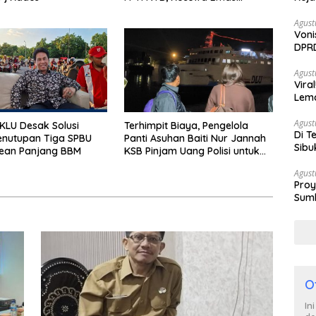
Porprov Beralih Ke Dompu
Agust
Voni
DPRD
Berh
Agust
Vira
Lem
Tan
Agust
LU Desak Solusi
Terhimpit Biaya, Pengelola
Di T
enutupan Tiga SPBU
Panti Asuhan Baiti Nur Jannah
Sibu
rean Panjang BBM
KSB Pinjam Uang Polisi untuk
Poli
Menyeberang, Asesmen
Agust
Bantuan Tak Kunjung Tuntas
Proy
Sumb
Turu
O
In