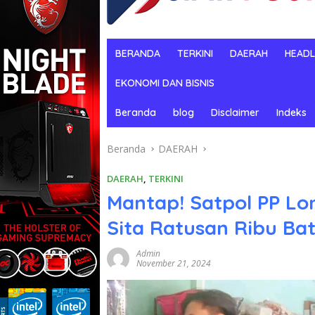
BERANDA
TERKINI
DAERAH
HEADL
EKONOMI DAN BISNIS
Beranda
blog
Disclaimer
Indeks
Beranda
DAERAH
DAERAH
,
TERKINI
Mantap! Satpol PP Lo
Sita Ratusan Ribu Bat
Admin
November 21, 2024