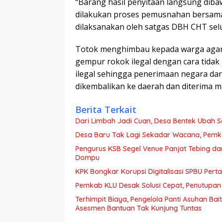
“Barang hasil penyitaan langsung diba
dilakukan proses pemusnahan bersama
dilaksanakan oleh satgas DBH CHT sel
Totok menghimbau kepada warga aga
gempur rokok ilegal dengan cara tid
ilegal sehingga penerimaan negara da
dikembalikan ke daerah dan diterima m
Berita Terkait
Dari Limbah Jadi Cuan, Desa Bentek Ubah 
Desa Baru Tak Lagi Sekadar Wacana, Pemka
Pengurus KSB Segel Venue Panjat Tebing da
Dompu
KPK Bongkar Korupsi Digitalisasi SPBU Perta
Pemkab KLU Desak Solusi Cepat, Penutupan
Terhimpit Biaya, Pengelola Panti Asuhan Ba
Asesmen Bantuan Tak Kunjung Tuntas