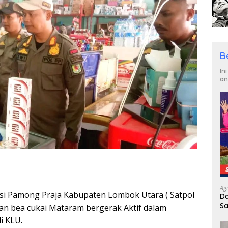
B
In
an
Ag
si Pamong Praja Kabupaten Lombok Utara ( Satpol
Da
Sa
gan bea cukai Mataram bergerak Aktif dalam
R
i KLU.