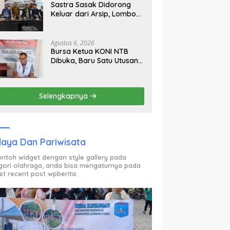
Sastra Sasak Didorong
Keluar dari Arsip, Lombok
Utara Bangun Ruang
Kreatif bagi Generasi
Muda
Agustus 6, 2026
Bursa Ketua KONI NTB
Dibuka, Baru Satu Utusan
Calon Muncul Hingga Hari
Kedua
Selengkapnya
aya Dan Pariwisata
contoh widget dengan style gallery pada
gori olahraga, anda bisa mengaturnya pada
et recent post wpberita.