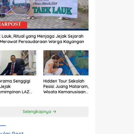
 Lauk, Ritual yang Menjaga Jejak Sejarah
 Merawat Persaudaraan Warga Kayangan
orama Senggigi
Hidden Tour Sekolah
Jejak
Pesisi Juang Mataram,
emimpinan LAZ
Wisata Kemanusiaan
am Kebangkitan
yang Membuka Mata
wisata
tentang Pendidikan
Anak Pesisir
Selengkapnya
ular Post