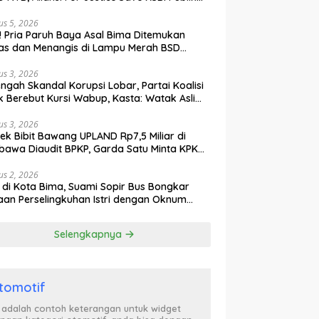
ak Curiga, Minta MA dan KY Turun Tangan
us 5, 2026
l! Pria Paruh Baya Asal Bima Ditemukan
as dan Menangis di Lampu Merah BSD
gerang
us 3, 2026
engah Skandal Korupsi Lobar, Partai Koalisi
k Berebut Kursi Wabup, Kasta: Watak Asli
tik Kekuasaan Terbongkar!
us 3, 2026
ek Bibit Bawang UPLAND Rp7,5 Miliar di
awa Diaudit BPKP, Garda Satu Minta KPK
n Awasi Dugaan Kejanggalan
us 2, 2026
l di Kota Bima, Suami Sopir Bus Bongkar
an Perselingkuhan Istri dengan Oknum
ol PP, Video Adu Mulut Heboh
Selengkapnya
tomotif
i adalah contoh keterangan untuk widget