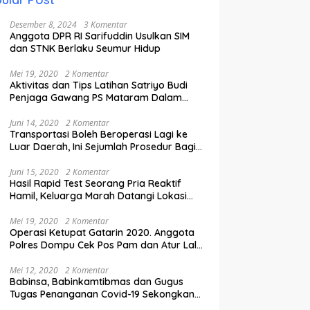
Desember 8, 2024
3 Komentar
Anggota DPR RI Sarifuddin Usulkan SIM
dan STNK Berlaku Seumur Hidup
Mei 19, 2020
2 Komentar
Aktivitas dan Tips Latihan Satriyo Budi
Penjaga Gawang PS Mataram Dalam
Masa Pandemi Covid-19.
Juni 14, 2020
2 Komentar
Transportasi Boleh Beroperasi Lagi ke
Luar Daerah, Ini Sejumlah Prosedur Bagi
Penumpang.
Juni 15, 2020
2 Komentar
Hasil Rapid Test Seorang Pria Reaktif
Hamil, Keluarga Marah Datangi Lokasi
Karantina
Mei 19, 2020
2 Komentar
Operasi Ketupat Gatarin 2020. Anggota
Polres Dompu Cek Pos Pam dan Atur Lalu
Lintas.
Mei 12, 2020
2 Komentar
Babinsa, Babinkamtibmas dan Gugus
Tugas Penanganan Covid-19 Sekongkang
Pasang Stiker di Rumah Warga Berstatus