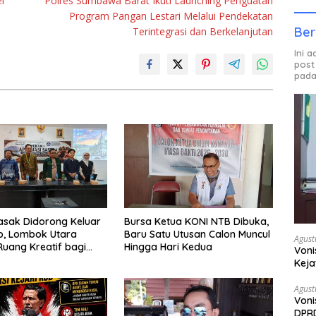
l
Polres Sumbawa Barat Ikuti Launching Penguatan
Program Pangan Lestari Melalui Pendekatan
Ber
Terintegrasi dan Berkelanjutan
Ini 
post
pada
asak Didorong Keluar
Bursa Ketua KONI NTB Dibuka,
ip, Lombok Utara
Baru Satu Utusan Calon Muncul
Agust
uang Kreatif bagi
Hingga Hari Kedua
Voni
i Muda
Keja
Agust
Voni
DPRD