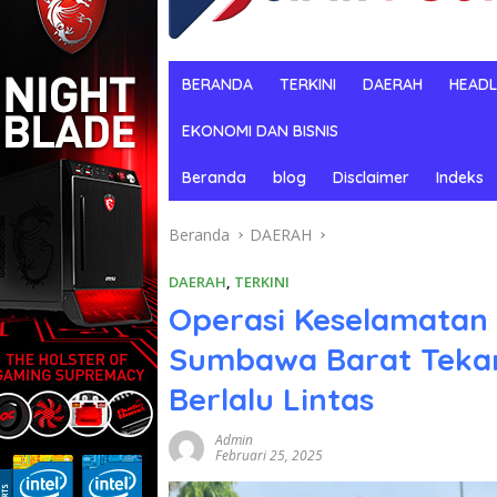
BERANDA
TERKINI
DAERAH
HEADL
EKONOMI DAN BISNIS
Beranda
blog
Disclaimer
Indeks
Beranda
DAERAH
DAERAH
,
TERKINI
Operasi Keselamatan R
Sumbawa Barat Tekan
Berlalu Lintas
Admin
Februari 25, 2025