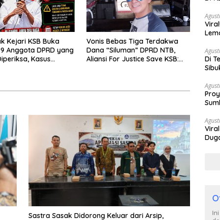
Berh
Agust
Vira
Lem
k Kejari KSB Buka
Vonis Bebas Tiga Terdakwa
Tan
s 9 Anggota DPRD yang
Dana “Siluman” DPRD NTB,
Agust
Di T
Diperiksa, Kasus
Aliansi For Justice Save KSB:
Sibu
 Tak Kunjung Ada
Publik Berhak Curiga, Minta MA
Poli
ka
dan KY Turun Tangan
Agust
Proy
Sumb
Turu
Agust
Vira
Duga
Satp
O
In
Sastra Sasak Didorong Keluar dari Arsip,