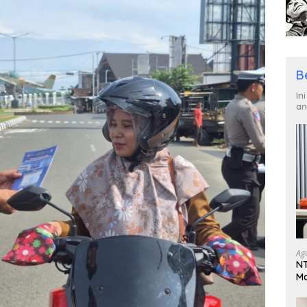
B
In
an
Ag
NT
Ma