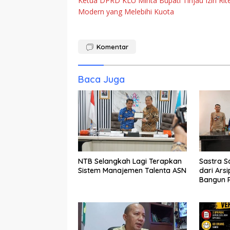
Ketua DPRD KLU Minta Bupati Tinjau Izin Rite
pos
Modern yang Melebihi Kuota
Komentar
Baca Juga
NTB Selangkah Lagi Terapkan
Sastra S
Sistem Manajemen Talenta ASN
dari Ars
Bangun R
Generas