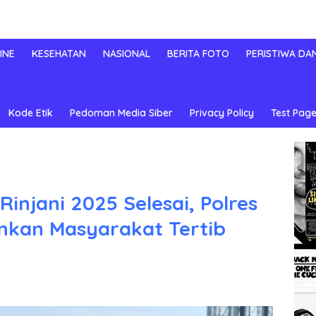
INE
KESEHATAN
NASIONAL
BERITA FOTO
PERISTIWA DA
Kode Etik
Pedoman Media Siber
Privacy Policy
Test Page
injani 2025 Selesai, Polres
kan Masyarakat Tertib