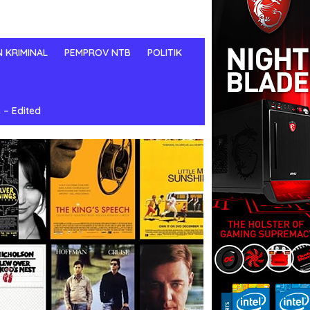
N KRIMINAL
PEMPROV NTB
POLITIK
 – Edited