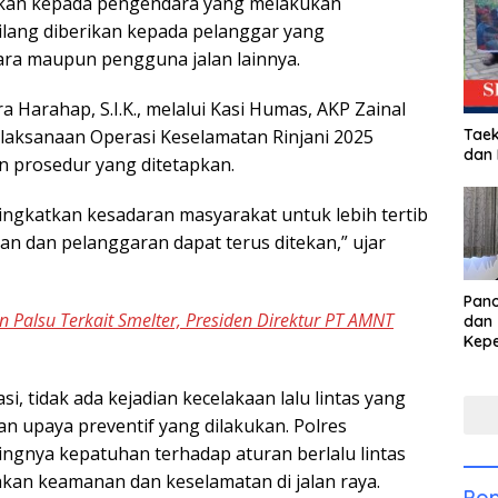
erikan kepada pengendara yang melakukan
tilang diberikan kepada pelanggar yang
a maupun pengguna jalan lainnya.
Harahap, S.I.K., melalui Kasi Humas, AKP Zainal
Taek
laksanaan Operasi Keselamatan Rinjani 2025
dan
n prosedur yang ditetapkan.
ingkatkan kesadaran masyarakat untuk lebih tertib
aan dan pelanggaran dapat terus ditekan,” ujar
Pan
Palsu Terkait Smelter, Presiden Direktur PT AMNT
dan 
Kep
dal
Pari
si, tidak ada kejadian kecelakaan lalu lintas yang
lan upaya preventif yang dilakukan. Polres
gnya kepatuhan terhadap aturan berlalu lintas
kan keamanan dan keselamatan di jalan raya.
Pop