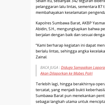
Selain itu, sebanyak 342 teguran dib
pelanggaran lalu lintas, sementara 87 
membahayakan keselamatan pengendar
Kapolres Sumbawa Barat, AKBP Yasmara 
Abidin, S.H., mengungkapkan bahwa pe
berjalan dengan baik dan sesuai denga
“Kami berharap kegiatan ini dapat men
berlalu lintas, sehingga angka kecelak
Zainal.
BACA JUGA :
Diduga Sampaikan Laporan 
Akan Dilaporkan ke Mabes Polri
Terlebih lagi, hingga berakhirnya opera
tercatat, yang menjadi bukti keberhasi
Sumbawa Barat pun menekankan pentin
sebagai langkah utama untuk mencipta