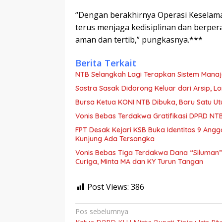
“Dengan berakhirnya Operasi Keselama
terus menjaga kedisiplinan dan berpera
aman dan tertib,” pungkasnya.***
Berita Terkait
NTB Selangkah Lagi Terapkan Sistem Mana
Sastra Sasak Didorong Keluar dari Arsip, 
Bursa Ketua KONI NTB Dibuka, Baru Satu Ut
Vonis Bebas Terdakwa Gratifikasi DPRD NTB,
FPT Desak Kejari KSB Buka Identitas 9 Ang
Kunjung Ada Tersangka
Vonis Bebas Tiga Terdakwa Dana “Siluman” D
Curiga, Minta MA dan KY Turun Tangan
Post Views:
386
Navigasi
Pos sebelumnya