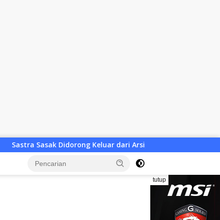
Keluar dari Arsip, Lombok Utara Bangun Ruang Kreatif bagi Ge
tutup