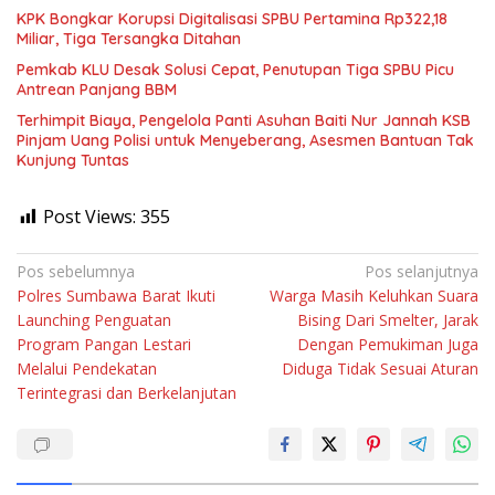
KPK Bongkar Korupsi Digitalisasi SPBU Pertamina Rp322,18
Miliar, Tiga Tersangka Ditahan
Pemkab KLU Desak Solusi Cepat, Penutupan Tiga SPBU Picu
Antrean Panjang BBM
Terhimpit Biaya, Pengelola Panti Asuhan Baiti Nur Jannah KSB
Pinjam Uang Polisi untuk Menyeberang, Asesmen Bantuan Tak
Kunjung Tuntas
Post Views:
355
Navigasi
Pos sebelumnya
Pos selanjutnya
Polres Sumbawa Barat Ikuti
Warga Masih Keluhkan Suara
pos
Launching Penguatan
Bising Dari Smelter, Jarak
Program Pangan Lestari
Dengan Pemukiman Juga
Melalui Pendekatan
Diduga Tidak Sesuai Aturan
Terintegrasi dan Berkelanjutan