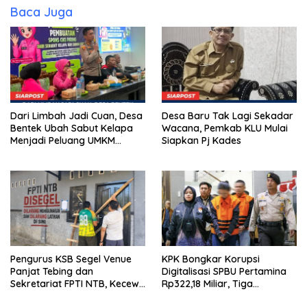
Baca Juga
Dari Limbah Jadi Cuan, Desa
Desa Baru Tak Lagi Sekadar
Bentek Ubah Sabut Kelapa
Wacana, Pemkab KLU Mulai
Menjadi Peluang UMKM
Siapkan Pj Kades
Ramah Lingkungan
Pengurus KSB Segel Venue
KPK Bongkar Korupsi
Panjat Tebing dan
Digitalisasi SPBU Pertamina
Sekretariat FPTI NTB, Kecewa
Rp322,18 Miliar, Tiga
Emas Porprov Beralih Ke
Tersangka Ditahan