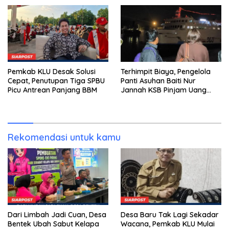
Dompu
Pemkab KLU Desak Solusi
Terhimpit Biaya, Pengelola
Cepat, Penutupan Tiga SPBU
Panti Asuhan Baiti Nur
Picu Antrean Panjang BBM
Jannah KSB Pinjam Uang
Polisi untuk Menyeberang,
Asesmen Bantuan Tak
Kunjung Tuntas
Rekomendasi untuk kamu
Dari Limbah Jadi Cuan, Desa
Desa Baru Tak Lagi Sekadar
Bentek Ubah Sabut Kelapa
Wacana, Pemkab KLU Mulai