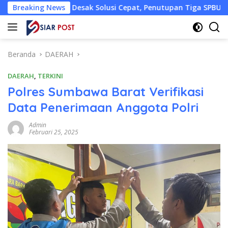
Langsung
LU Desak Solusi Cepat, Penutupan Tiga SPBU Picu Antrean Pan
Breaking News
ke
konten
Beranda
DAERAH
DAERAH
,
TERKINI
Polres Sumbawa Barat Verifikasi
Data Penerimaan Anggota Polri
Admin
Februari 25, 2025