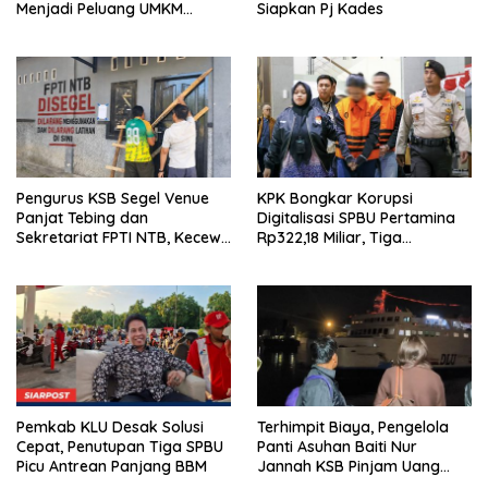
Menjadi Peluang UMKM
Siapkan Pj Kades
Ramah Lingkungan
Pengurus KSB Segel Venue
KPK Bongkar Korupsi
Panjat Tebing dan
Digitalisasi SPBU Pertamina
Sekretariat FPTI NTB, Kecewa
Rp322,18 Miliar, Tiga
Emas Porprov Beralih Ke
Tersangka Ditahan
Dompu
Pemkab KLU Desak Solusi
Terhimpit Biaya, Pengelola
Cepat, Penutupan Tiga SPBU
Panti Asuhan Baiti Nur
Picu Antrean Panjang BBM
Jannah KSB Pinjam Uang
Polisi untuk Menyeberang,