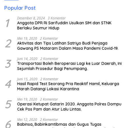
Popular Post
1
Desember 8, 2024
3 Komentar
Anggota DPR RI Sarifuddin Usulkan SIM dan STNK
Berlaku Seumur Hidup
2
Mei 19, 2020
2 Komentar
Aktivitas dan Tips Latihan Satriyo Budi Penjaga
Gawang PS Mataram Dalam Masa Pandemi Covid-19.
3
Juni 14, 2020
2 Komentar
Transportasi Boleh Beroperasi Lagi ke Luar Daerah, Ini
Sejumlah Prosedur Bagi Penumpang.
4
Juni 15, 2020
2 Komentar
Hasil Rapid Test Seorang Pria Reaktif Hamil, Keluarga
Marah Datangi Lokasi Karantina
5
Mei 19, 2020
2 Komentar
Operasi Ketupat Gatarin 2020. Anggota Polres Dompu
Cek Pos Pam dan Atur Lalu Lintas.
6
Mei 12, 2020
2 Komentar
Babinsa, Babinkamtibmas dan Gugus Tugas