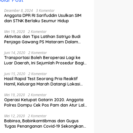
Desember 8, 2024
3 Komentar
Anggota DPR RI Sarifuddin Usulkan SIM
dan STNK Berlaku Seumur Hidup
Mei 19, 2020
2 Komentar
Aktivitas dan Tips Latihan Satriyo Budi
Penjaga Gawang PS Mataram Dalam
Masa Pandemi Covid-19.
Juni 14, 2020
2 Komentar
Transportasi Boleh Beroperasi Lagi ke
Luar Daerah, Ini Sejumlah Prosedur Bagi
Penumpang.
Juni 15, 2020
2 Komentar
Hasil Rapid Test Seorang Pria Reaktif
Hamil, Keluarga Marah Datangi Lokasi
Karantina
Mei 19, 2020
2 Komentar
Operasi Ketupat Gatarin 2020. Anggota
Polres Dompu Cek Pos Pam dan Atur Lalu
Lintas.
Mei 12, 2020
2 Komentar
Babinsa, Babinkamtibmas dan Gugus
Tugas Penanganan Covid-19 Sekongkang
Pasang Stiker di Rumah Warga Berstatus