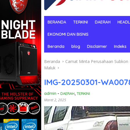
BERANDA
TERKINI
DAERAH
HEADL
EKONOMI DAN BISNIS
Beranda
blog
Disclaimer
Indeks
Beranda
Camat Minta Perusahaan Subkon PT
Maluk
IMG-20250301-WA007
admin
-
DAERAH
,
TERKINI
Maret 2, 2025