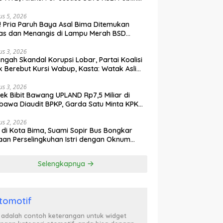
ak Curiga, Minta MA dan KY Turun Tangan
us 5, 2026
l! Pria Paruh Baya Asal Bima Ditemukan
as dan Menangis di Lampu Merah BSD
gerang
us 3, 2026
engah Skandal Korupsi Lobar, Partai Koalisi
k Berebut Kursi Wabup, Kasta: Watak Asli
tik Kekuasaan Terbongkar!
us 3, 2026
ek Bibit Bawang UPLAND Rp7,5 Miliar di
awa Diaudit BPKP, Garda Satu Minta KPK
n Awasi Dugaan Kejanggalan
us 2, 2026
l di Kota Bima, Suami Sopir Bus Bongkar
an Perselingkuhan Istri dengan Oknum
ol PP, Video Adu Mulut Heboh
Selengkapnya
tomotif
i adalah contoh keterangan untuk widget