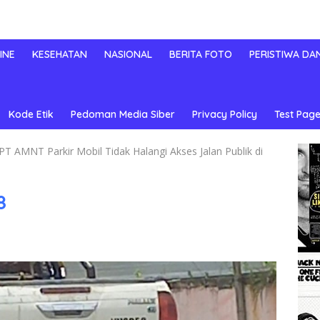
INE
KESEHATAN
NASIONAL
BERITA FOTO
PERISTIWA DA
Kode Etik
Pedoman Media Siber
Privacy Policy
Test Page
 AMNT Parkir Mobil Tidak Halangi Akses Jalan Publik di
8