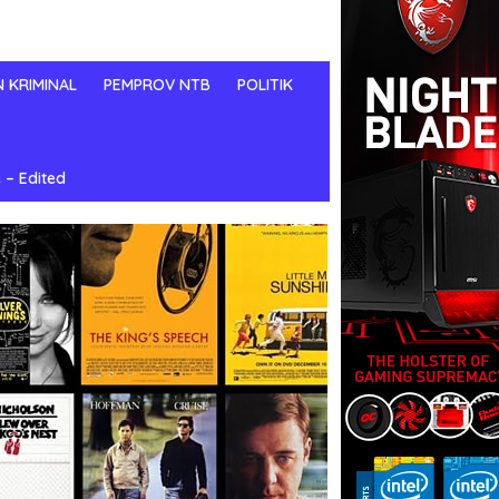
N KRIMINAL
PEMPROV NTB
POLITIK
 – Edited