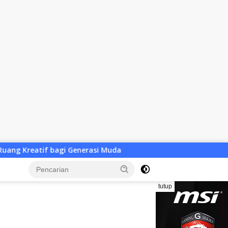
si Muda
Bursa Ketua KONI NTB Dibuka, Baru Satu Utusa
tutup