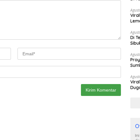
Berh
Agust
Vira
Lem
Tan
Agust
Di T
Sibu
Poli
Agust
Proy
Sumb
Turu
Agust
Vira
Duga
Satp
O
In