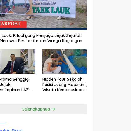
 Lauk, Ritual yang Menjaga Jejak Sejarah
 Merawat Persaudaraan Warga Kayangan
orama Senggigi
Hidden Tour Sekolah
Jejak
Pesisi Juang Mataram,
emimpinan LAZ
Wisata Kemanusiaan
am Kebangkitan
yang Membuka Mata
wisata
tentang Pendidikan
Anak Pesisir
Selengkapnya
ular Post