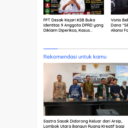
FPT Desak Kejari KSB Buka
Vonis Be
Identitas 9 Anggota DPRD yang
Dana “S
Diklaim Diperiksa, Kasus
Aliansi F
Combine Tak Kunjung Ada
Publik B
Tersangka
dan KY T
Rekomendasi untuk kamu
Sastra Sasak Didorong Keluar dari Arsip,
Lombok Utara Bangun Ruang Kreatif bagi