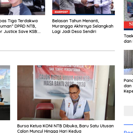
bas Tiga Terdakwa
Belasan Tahun Menanti,
iluman” DPRD NTB,
Murangga Akhirnya Selangkah
or Justice Save KSB:
Lagi Jadi Desa Sendiri
Taek
erhak Curiga, Minta MA
dan
urun Tangan
Pan
dan 
Kep
dal
Pari
Bursa Ketua KONI NTB Dibuka, Baru Satu Utusan
Calon Muncul Hingga Hari Kedua
Pop