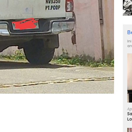
B
In
an
Ag
Sa
Lo
Ge