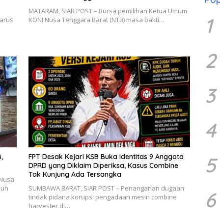
MATARAM, SIAR POST – Bursa pemilihan Ketua Umum
1
arus
KONI Nusa Tenggara Barat (NTB) masa bakti…
2
3
4
,
FPT Desak Kejari KSB Buka Identitas 9 Anggota
5
DPRD yang Diklaim Diperiksa, Kasus Combine
Tak Kunjung Ada Tersangka
 Nusa
puh
SUMBAWA BARAT, SIAR POST – Penanganan dugaan
6
tindak pidana korupsi pengadaan mesin combine
harvester di…