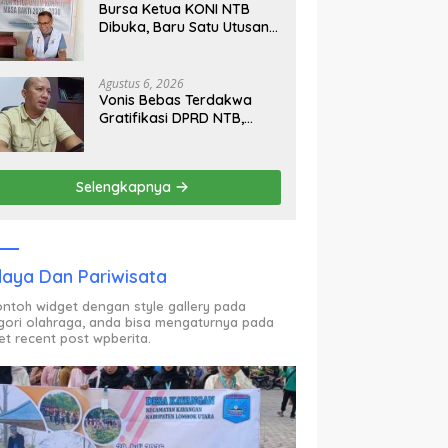
Bursa Ketua KONI NTB
Dibuka, Baru Satu Utusan
Calon Muncul Hingga Hari
Kedua
Agustus 6, 2026
Vonis Bebas Terdakwa
Gratifikasi DPRD NTB,
Kejati Pastikan Ajukan
Banding
Selengkapnya
aya Dan Pariwisata
contoh widget dengan style gallery pada
gori olahraga, anda bisa mengaturnya pada
et recent post wpberita.