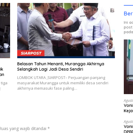
Ber
Ini 
post
pada
Belasan Tahun Menanti, Murangga Akhirnya
ik
Selangkah Lagi Jadi Desa Sendiri
an
LOMBOK UTARA ,SIARPOST– Perjuangan panjang
tiga
masyarakat Murangga untuk memiliki desa sendiri
g
akhirnya memasuki fase paling…
Agust
Voni
Keja
Agust
Voni
Ruas yang wajib ditandai
*
DPRD