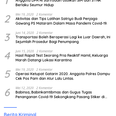
1
Anggota DPR RI Sarifuddin Usulkan SIM dan STNK
Berlaku Seumur Hidup
2
Mei 19, 2020
2 Komentar
Aktivitas dan Tips Latihan Satriyo Budi Penjaga
Gawang PS Mataram Dalam Masa Pandemi Covid-19.
3
Juni 14, 2020
2 Komentar
Transportasi Boleh Beroperasi Lagi ke Luar Daerah, Ini
Sejumlah Prosedur Bagi Penumpang.
4
Juni 15, 2020
2 Komentar
Hasil Rapid Test Seorang Pria Reaktif Hamil, Keluarga
Marah Datangi Lokasi Karantina
5
Mei 19, 2020
2 Komentar
Operasi Ketupat Gatarin 2020. Anggota Polres Dompu
Cek Pos Pam dan Atur Lalu Lintas.
6
Mei 12, 2020
2 Komentar
Babinsa, Babinkamtibmas dan Gugus Tugas
Penanganan Covid-19 Sekongkang Pasang Stiker di
Rumah Warga Berstatus ODP.
Berita Kriminal