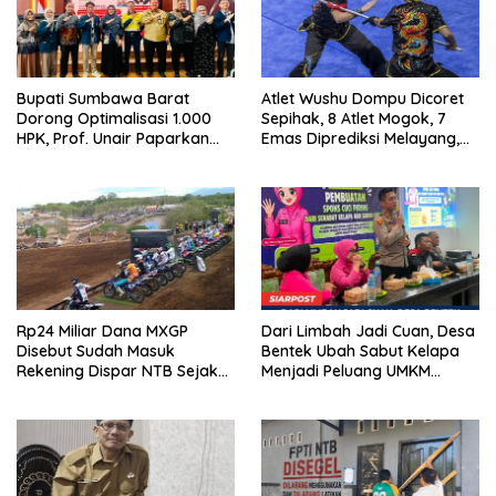
Bupati Sumbawa Barat
Atlet Wushu Dompu Dicoret
Dorong Optimalisasi 1.000
Sepihak, 8 Atlet Mogok, 7
HPK, Prof. Unair Paparkan
Emas Diprediksi Melayang,
Kunci Lahirkan Generasi
Ada Apa di Porprov NTB
Emas 2045
2026
Rp24 Miliar Dana MXGP
Dari Limbah Jadi Cuan, Desa
Disebut Sudah Masuk
Bentek Ubah Sabut Kelapa
Rekening Dispar NTB Sejak
Menjadi Peluang UMKM
2024, Mengapa Utang Rp11
Ramah Lingkungan
Miliar Belum Dibayar?