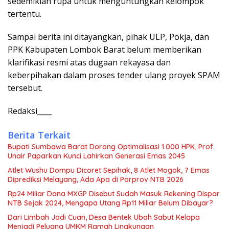
sedemikian rupa untuk menguntungkan kelompok
tertentu.
Sampai berita ini ditayangkan, pihak ULP, Pokja, dan
PPK Kabupaten Lombok Barat belum memberikan
klarifikasi resmi atas dugaan rekayasa dan
keberpihakan dalam proses tender ulang proyek SPAM
tersebut.
Redaksi____
Berita Terkait
Bupati Sumbawa Barat Dorong Optimalisasi 1.000 HPK, Prof.
Unair Paparkan Kunci Lahirkan Generasi Emas 2045
Atlet Wushu Dompu Dicoret Sepihak, 8 Atlet Mogok, 7 Emas
Diprediksi Melayang, Ada Apa di Porprov NTB 2026
Rp24 Miliar Dana MXGP Disebut Sudah Masuk Rekening Dispar
NTB Sejak 2024, Mengapa Utang Rp11 Miliar Belum Dibayar?
Dari Limbah Jadi Cuan, Desa Bentek Ubah Sabut Kelapa
Menjadi Peluang UMKM Ramah Lingkungan