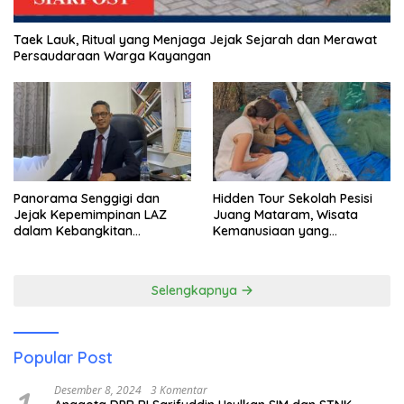
Taek Lauk, Ritual yang Menjaga Jejak Sejarah dan Merawat
Persaudaraan Warga Kayangan
Panorama Senggigi dan
Hidden Tour Sekolah Pesisi
Jejak Kepemimpinan LAZ
Juang Mataram, Wisata
dalam Kebangkitan
Kemanusiaan yang
Pariwisata
Membuka Mata tentang
Pendidikan Anak Pesisir
Selengkapnya
Popular Post
Desember 8, 2024
3 Komentar