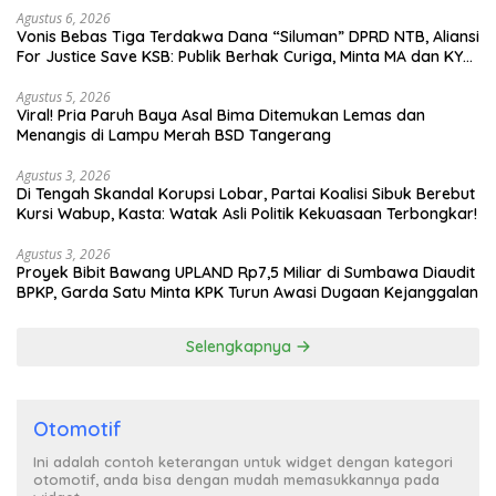
Agustus 6, 2026
Vonis Bebas Tiga Terdakwa Dana “Siluman” DPRD NTB, Aliansi
For Justice Save KSB: Publik Berhak Curiga, Minta MA dan KY
Turun Tangan
Agustus 5, 2026
Viral! Pria Paruh Baya Asal Bima Ditemukan Lemas dan
Menangis di Lampu Merah BSD Tangerang
Agustus 3, 2026
Di Tengah Skandal Korupsi Lobar, Partai Koalisi Sibuk Berebut
Kursi Wabup, Kasta: Watak Asli Politik Kekuasaan Terbongkar!
Agustus 3, 2026
Proyek Bibit Bawang UPLAND Rp7,5 Miliar di Sumbawa Diaudit
BPKP, Garda Satu Minta KPK Turun Awasi Dugaan Kejanggalan
Selengkapnya
Otomotif
Ini adalah contoh keterangan untuk widget dengan kategori
otomotif, anda bisa dengan mudah memasukkannya pada