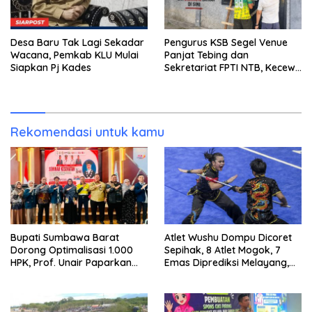
Desa Baru Tak Lagi Sekadar
Pengurus KSB Segel Venue
Wacana, Pemkab KLU Mulai
Panjat Tebing dan
Siapkan Pj Kades
Sekretariat FPTI NTB, Kecewa
Emas Porprov Beralih Ke
Dompu
Rekomendasi untuk kamu
Bupati Sumbawa Barat
Atlet Wushu Dompu Dicoret
Dorong Optimalisasi 1.000
Sepihak, 8 Atlet Mogok, 7
HPK, Prof. Unair Paparkan
Emas Diprediksi Melayang,
Kunci Lahirkan Generasi
Ada Apa di Porprov NTB
Emas 2045
2026