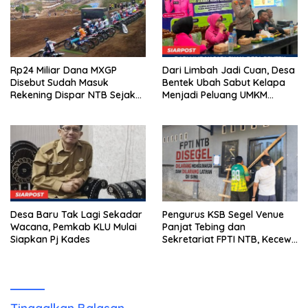
Rp24 Miliar Dana MXGP
Dari Limbah Jadi Cuan, Desa
Disebut Sudah Masuk
Bentek Ubah Sabut Kelapa
Rekening Dispar NTB Sejak
Menjadi Peluang UMKM
2024, Mengapa Utang Rp11
Ramah Lingkungan
Miliar Belum Dibayar?
Desa Baru Tak Lagi Sekadar
Pengurus KSB Segel Venue
Wacana, Pemkab KLU Mulai
Panjat Tebing dan
Siapkan Pj Kades
Sekretariat FPTI NTB, Kecewa
Emas Porprov Beralih Ke
Dompu