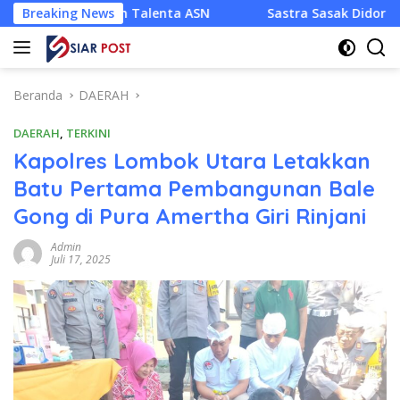
Langsung
emen Talenta ASN
Breaking News
Sastra Sasak Didorong Keluar dari A
ke
konten
Beranda
DAERAH
DAERAH
,
TERKINI
Kapolres Lombok Utara Letakkan
Batu Pertama Pembangunan Bale
Gong di Pura Amertha Giri Rinjani
Admin
Juli 17, 2025