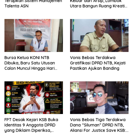
Terapkan Sistem Manajemen
Keluar dari Arsip, Lombok
Talenta ASN
Utara Bangun Ruang Kreatif
bagi Generasi Muda
Bursa Ketua KONI NTB
Vonis Bebas Terdakwa
Dibuka, Baru Satu Utusan
Gratifikasi DPRD NTB, Kejati
Calon Muncul Hingga Hari
Pastikan Ajukan Banding
Kedua
FPT Desak Kejari KSB Buka
Vonis Bebas Tiga Terdakwa
Identitas 9 Anggota DPRD
Dana “Siluman” DPRD NTB,
yang Diklaim Diperiksa,
Aliansi For Justice Save KSB: