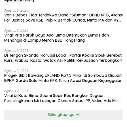
Ajukan Banding
Agustus 6, 2026
Vonis Bebas Tiga Terdakwa Dana “Siluman” DPRD NTB, Aliansi
For Justice Save KSB: Publik Berhak Curiga, Minta MA dan KY
Turun Tangan
Agustus 5, 2026
Viral! Pria Paruh Baya Asal Bima Ditemukan Lemas dan
Menangis di Lampu Merah BSD Tangerang
Agustus 3, 2026
Di Tengah Skandal Korupsi Lobar, Partai Koalisi Sibuk Berebut
Kursi Wabup, Kasta: Watak Asli Politik Kekuasaan Terbongkar!
Agustus 3, 2026
Proyek Bibit Bawang UPLAND Rp7,5 Miliar di Sumbawa Diaudit
BPKP, Garda Satu Minta KPK Turun Awasi Dugaan Kejanggalan
Agustus 2, 2026
Viral di Kota Bima, Suami Sopir Bus Bongkar Dugaan
Perselingkuhan Istri dengan Oknum Satpol PP, Video Adu Mulut
Heboh
Selengkapnya