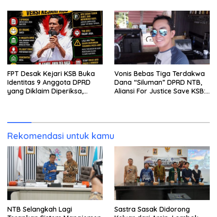
FPT Desak Kejari KSB Buka
Vonis Bebas Tiga Terdakwa
Identitas 9 Anggota DPRD
Dana “Siluman” DPRD NTB,
yang Diklaim Diperiksa,
Aliansi For Justice Save KSB:
Kasus Combine Tak Kunjung
Publik Berhak Curiga, Minta
Ada Tersangka
MA dan KY Turun Tangan
Rekomendasi untuk kamu
NTB Selangkah Lagi
Sastra Sasak Didorong