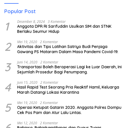
Popular Post
1
Desember 8, 2024
3 Komentar
Anggota DPR RI Sarifuddin Usulkan SIM dan STNK
Berlaku Seumur Hidup
2
Mei 19, 2020
2 Komentar
Aktivitas dan Tips Latihan Satriyo Budi Penjaga
Gawang PS Mataram Dalam Masa Pandemi Covid-19.
3
Juni 14, 2020
2 Komentar
Transportasi Boleh Beroperasi Lagi ke Luar Daerah, Ini
Sejumlah Prosedur Bagi Penumpang.
4
Juni 15, 2020
2 Komentar
Hasil Rapid Test Seorang Pria Reaktif Hamil, Keluarga
Marah Datangi Lokasi Karantina
5
Mei 19, 2020
2 Komentar
Operasi Ketupat Gatarin 2020. Anggota Polres Dompu
Cek Pos Pam dan Atur Lalu Lintas.
6
Mei 12, 2020
2 Komentar
Babinsa, Babinkamtibmas dan Gugus Tugas