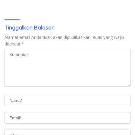
Kasus Combine Tak Kunjung
Publik Berhak Curiga, Minta
Ada Tersangka
MA dan KY Turun Tangan
Tinggalkan Balasan
Alamat email Anda tidak akan dipublikasikan.
Ruas yang wajib
ditandai
*