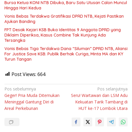
Bursa Ketua KONI NTB Dibuka, Baru Satu Utusan Calon Muncul
Hingga Hari Kedua
Vonis Bebas Terdakwa Gratifikasi DPRD NTB, Kejati Pastikan
Ajukan Banding
FPT Desak Kejari KSB Buka Identitas 9 Anggota DPRD yang
Diklaim Diperiksa, Kasus Combine Tak Kunjung Ada
Tersangka
Vonis Bebas Tiga Terdakwa Dana “Siluman” DPRD NTB, Aliansi
For Justice Save KSB: Publik Berhak Curiga, Minta MA dan KY
Turun Tangan
Post Views:
664
Navigasi
Pos sebelumnya
Pos selanjutnya
Geger! Pria Muda Ditemukan
Seru! Wartawan dan LSM Adu
pos
Meninggal Gantung Diri di
Kekuatan Tarik Tambang di
Areal Perkebunan
HUT ke-17 Lombok Utara