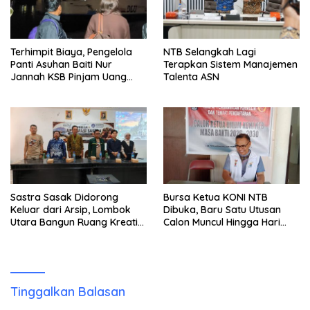
Terhimpit Biaya, Pengelola
NTB Selangkah Lagi
Panti Asuhan Baiti Nur
Terapkan Sistem Manajemen
Jannah KSB Pinjam Uang
Talenta ASN
Polisi untuk Menyeberang,
Asesmen Bantuan Tak
Kunjung Tuntas
Sastra Sasak Didorong
Bursa Ketua KONI NTB
Keluar dari Arsip, Lombok
Dibuka, Baru Satu Utusan
Utara Bangun Ruang Kreatif
Calon Muncul Hingga Hari
bagi Generasi Muda
Kedua
Tinggalkan Balasan