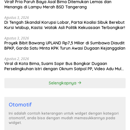
Viral! Pria Paruh Baya Asal Bima Ditemukan Lemas dan
Menangis di Lampu Merah BSD Tangerang
Agustus 3, 2026
Di Tengah Skandal Korupsi Lobar, Partai Koalisi Sibuk Berebut
Kursi Wabup, Kasta: Watak Asli Politik Kekuasaan Terbongkar!
Agustus 3, 2026
Proyek Bibit Bawang UPLAND Rp7,5 Miliar di Sumbawa Diaudit
BPKP, Garda Satu Minta KPK Turun Awasi Dugaan Kejanggalan
Agustus 2, 2026
Viral di Kota Bima, Suami Sopir Bus Bongkar Dugaan
Perselingkuhan Istri dengan Oknum Satpol PP, Video Adu Mulut
Heboh
Selengkapnya
Otomotif
Ini adalah contoh keterangan untuk widget dengan kategori
otomotif, anda bisa dengan mudah memasukkannya pada
widget.