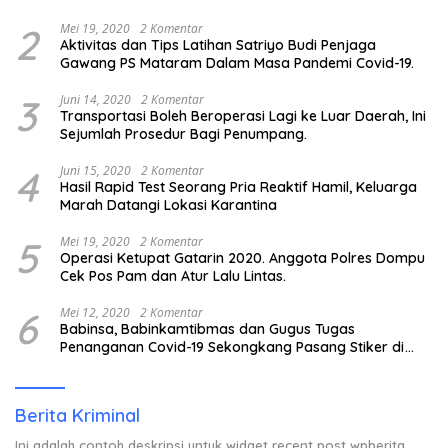
2
Mei 19, 2020
2 Komentar
Aktivitas dan Tips Latihan Satriyo Budi Penjaga
Gawang PS Mataram Dalam Masa Pandemi Covid-19.
3
Juni 14, 2020
2 Komentar
Transportasi Boleh Beroperasi Lagi ke Luar Daerah, Ini
Sejumlah Prosedur Bagi Penumpang.
4
Juni 15, 2020
2 Komentar
Hasil Rapid Test Seorang Pria Reaktif Hamil, Keluarga
Marah Datangi Lokasi Karantina
5
Mei 19, 2020
2 Komentar
Operasi Ketupat Gatarin 2020. Anggota Polres Dompu
Cek Pos Pam dan Atur Lalu Lintas.
6
Mei 12, 2020
2 Komentar
Babinsa, Babinkamtibmas dan Gugus Tugas
Penanganan Covid-19 Sekongkang Pasang Stiker di
Rumah Warga Berstatus ODP.
Berita Kriminal
Ini adalah contoh deskripsi untuk widget recent post wpberita,