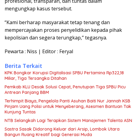
profesional, transparan, dan tuntas dalam
mengungkap kasus tersebut.
“Kami berharap masyarakat tetap tenang dan
mempercayakan proses penyelidikan kepada pihak
kepolisian dan segera terungkap,” tegasnya.
Pewarta : Niss | Editor : Feryal
Berita Terkait
KPK Bongkar Korupsi Digitalisasi SPBU Pertamina Rp322,18
Miliar, Tiga Tersangka Ditahan
Pemkab KLU Desak Solusi Cepat, Penutupan Tiga SPBU Picu
Antrean Panjang BBM
Terhimpit Biaya, Pengelola Panti Asuhan Baiti Nur Jannah KSB
Pinjam Uang Polisi untuk Menyeberang, Asesmen Bantuan Tak
Kunjung Tuntas
NTB Selangkah Lagi Terapkan Sistem Manajemen Talenta ASN
Sastra Sasak Didorong Keluar dari Arsip, Lombok Utara
Bangun Ruang Kreatif bagi Generasi Muda