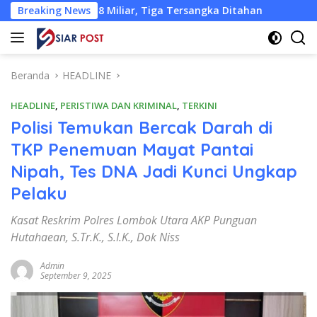
Langsung
22,18 Miliar, Tiga Tersangka Ditahan
Breaking News
Pemkab KLU Desak
ke
konten
Beranda
HEADLINE
HEADLINE
,
PERISTIWA DAN KRIMINAL
,
TERKINI
Polisi Temukan Bercak Darah di
TKP Penemuan Mayat Pantai
Nipah, Tes DNA Jadi Kunci Ungkap
Pelaku
Kasat Reskrim Polres Lombok Utara AKP Punguan
Hutahaean, S.Tr.K., S.I.K., Dok Niss
Admin
September 9, 2025