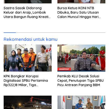
Sastra Sasak Didorong
Bursa Ketua KONI NTB
Keluar dari Arsip, Lombok
Dibuka, Baru Satu Utusan
Utara Bangun Ruang Kreatif
Calon Muncul Hingga Hari
bagi Generasi Muda
Kedua
Rekomendasi untuk kamu
KPK Bongkar Korupsi
Pemkab KLU Desak Solusi
Digitalisasi SPBU Pertamina
Cepat, Penutupan Tiga SPBU
Rp322,18 Miliar, Tiga
Picu Antrean Panjang BBM
Tersangka Ditahan