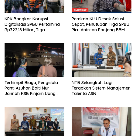
KPK Bongkar Korupsi
Pemkab KLU Desak Solusi
Digitalisasi SPBU Pertamina
Cepat, Penutupan Tiga SPBU
Rp322,18 Miliar, Tiga
Picu Antrean Panjang BBM
Tersangka Ditahan
Terhimpit Biaya, Pengelola
NTB Selangkah Lagi
Panti Asuhan Baiti Nur
Terapkan Sistem Manajemen
Jannah KSB Pinjam Uang
Talenta ASN
Polisi untuk Menyeberang,
Asesmen Bantuan Tak
Kunjung Tuntas