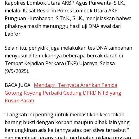
Kapolres Lombok Utara AKBP Agus Purwanta, S.I.K.,
melalui Kasat Reskrim Polres Lombok Utara AKP
Punguan Hutahaean, S.Tr.K., S.I.K., menjelaskan bahwa
pihaknya masih menunggu hasil uji DNA awal dari
Labfor.
Selain itu, penyidik juga melakukan tes DNA tambahan
menyusul ditemukannya beberapa bercak darah di
Tempat Kejadian Perkara (TKP) Ujarnya, Selasa
(9/9/2025).
BACA JUGA :
Mendagri Ternyata Arahkan Pemda
Gotong Royong Perbaiki Gedung DPRD NTB yang
Rusak Parah
“Langkah ini penting untuk memastikan kecocokan
barang bukti dengan korban maupun pihak lain yang
kemungkinan ada kaitannya atas peristiwa tersebut ”
dan membuat terang suatu perbuatan pidana ungkap