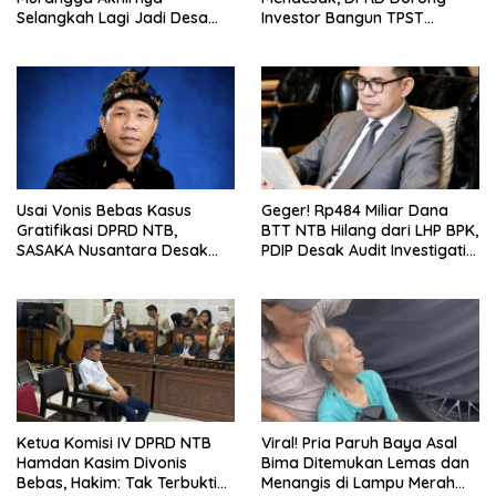
Selangkah Lagi Jadi Desa
Investor Bangun TPST
Sendiri
Modern Pengolah 20 Ton per
Hari
Usai Vonis Bebas Kasus
Geger! Rp484 Miliar Dana
Gratifikasi DPRD NTB,
BTT NTB Hilang dari LHP BPK,
SASAKA Nusantara Desak
PDIP Desak Audit Investigatif
Kejati Gandeng KPK Bongkar
dan Klarifikasi Terbuka
Dugaan ‘Dana Siluman’
Ketua Komisi IV DPRD NTB
Viral! Pria Paruh Baya Asal
Hamdan Kasim Divonis
Bima Ditemukan Lemas dan
Bebas, Hakim: Tak Terbukti
Menangis di Lampu Merah