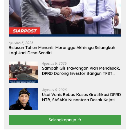
Agustus 6, 2026
Belasan Tahun Menanti, Murangga Akhirnya Selangkah
Lagi Jadi Desa Sendiri
Agustus 6, 2026
Sampah Gili Trawangan Kian Mendesak,
DPRD Dorong Investor Bangun TPST
Modern Pengolah 20 Ton per Hari
Agustus 6, 2026
Usai Vonis Bebas Kasus Gratifikasi DPRD
NTB, SASAKA Nusantara Desak Kejati
Gandeng KPK Bongkar Dugaan ‘Dana
Siluman’
Selengkapnya