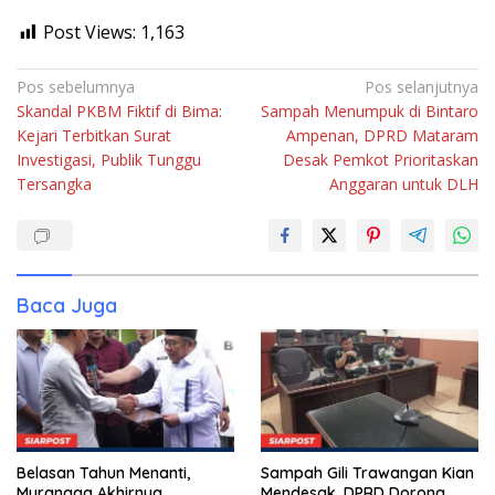
Post Views:
1,163
Navigasi
Pos sebelumnya
Pos selanjutnya
Skandal PKBM Fiktif di Bima:
Sampah Menumpuk di Bintaro
pos
Kejari Terbitkan Surat
Ampenan, DPRD Mataram
Investigasi, Publik Tunggu
Desak Pemkot Prioritaskan
Tersangka
Anggaran untuk DLH
Baca Juga
Belasan Tahun Menanti,
Sampah Gili Trawangan Kian
Murangga Akhirnya
Mendesak, DPRD Dorong