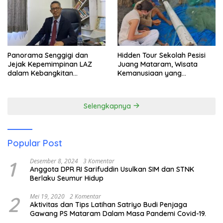
Panorama Senggigi dan
Hidden Tour Sekolah Pesisi
Jejak Kepemimpinan LAZ
Juang Mataram, Wisata
dalam Kebangkitan
Kemanusiaan yang
Pariwisata
Membuka Mata tentang
Pendidikan Anak Pesisir
Selengkapnya
Popular Post
1
Desember 8, 2024
3 Komentar
Anggota DPR RI Sarifuddin Usulkan SIM dan STNK
Berlaku Seumur Hidup
2
Mei 19, 2020
2 Komentar
Aktivitas dan Tips Latihan Satriyo Budi Penjaga
Gawang PS Mataram Dalam Masa Pandemi Covid-19.