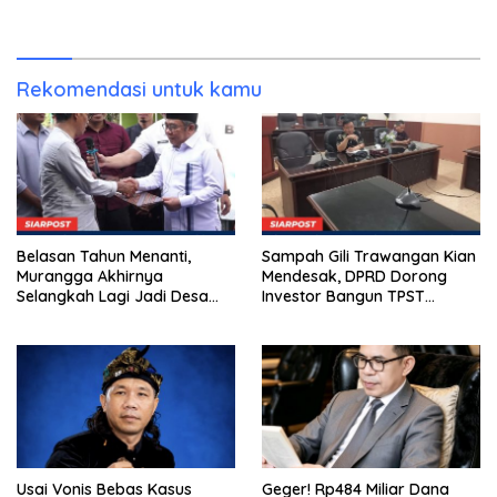
Beri Gratifikasi Rp450 Juta
BSD Tangerang
Rekomendasi untuk kamu
Belasan Tahun Menanti,
Sampah Gili Trawangan Kian
Murangga Akhirnya
Mendesak, DPRD Dorong
Selangkah Lagi Jadi Desa
Investor Bangun TPST
Sendiri
Modern Pengolah 20 Ton per
Hari
Usai Vonis Bebas Kasus
Geger! Rp484 Miliar Dana