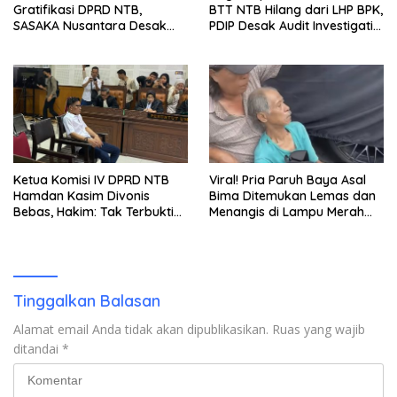
Gratifikasi DPRD NTB,
BTT NTB Hilang dari LHP BPK,
SASAKA Nusantara Desak
PDIP Desak Audit Investigatif
Kejati Gandeng KPK Bongkar
dan Klarifikasi Terbuka
Dugaan ‘Dana Siluman’
Ketua Komisi IV DPRD NTB
Viral! Pria Paruh Baya Asal
Hamdan Kasim Divonis
Bima Ditemukan Lemas dan
Bebas, Hakim: Tak Terbukti
Menangis di Lampu Merah
Beri Gratifikasi Rp450 Juta
BSD Tangerang
Tinggalkan Balasan
Alamat email Anda tidak akan dipublikasikan.
Ruas yang wajib
ditandai
*