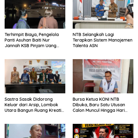
Terhimpit Biaya, Pengelola
NTB Selangkah Lagi
Panti Asuhan Baiti Nur
Terapkan Sistem Manajemen
Jannah KSB Pinjam Uang
Talenta ASN
Polisi untuk Menyeberang,
Asesmen Bantuan Tak
Kunjung Tuntas
Sastra Sasak Didorong
Bursa Ketua KONI NTB
Keluar dari Arsip, Lombok
Dibuka, Baru Satu Utusan
Utara Bangun Ruang Kreatif
Calon Muncul Hingga Hari
bagi Generasi Muda
Kedua