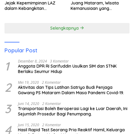
Jejak Kepemimpinan LAZ
Juang Mataram, Wisata
dalam Kebangkitan
Kemanusiaan yang
Pariwisata
Membuka Mata tentang
Pendidikan Anak Pesisir
Selengkapnya
Popular Post
1
Desember 8, 2024
3 Komentar
Anggota DPR RI Sarifuddin Usulkan SIM dan STNK
Berlaku Seumur Hidup
2
Mei 19, 2020
2 Komentar
Aktivitas dan Tips Latihan Satriyo Budi Penjaga
Gawang PS Mataram Dalam Masa Pandemi Covid-19.
3
Juni 14, 2020
2 Komentar
Transportasi Boleh Beroperasi Lagi ke Luar Daerah, Ini
Sejumlah Prosedur Bagi Penumpang.
4
Juni 15, 2020
2 Komentar
Hasil Rapid Test Seorang Pria Reaktif Hamil, Keluarga