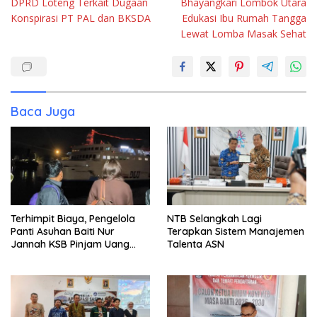
DPRD Loteng Terkait Dugaan
Bhayangkari Lombok Utara
Konspirasi PT PAL dan BKSDA
Edukasi Ibu Rumah Tangga
Lewat Lomba Masak Sehat
Baca Juga
Terhimpit Biaya, Pengelola
NTB Selangkah Lagi
Panti Asuhan Baiti Nur
Terapkan Sistem Manajemen
Jannah KSB Pinjam Uang
Talenta ASN
Polisi untuk Menyeberang,
Asesmen Bantuan Tak
Kunjung Tuntas