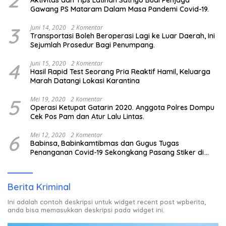
Gawang PS Mataram Dalam Masa Pandemi Covid-19.
3
Juni 14, 2020
2 Komentar
Transportasi Boleh Beroperasi Lagi ke Luar Daerah, Ini
Sejumlah Prosedur Bagi Penumpang.
4
Juni 15, 2020
2 Komentar
Hasil Rapid Test Seorang Pria Reaktif Hamil, Keluarga
Marah Datangi Lokasi Karantina
5
Mei 19, 2020
2 Komentar
Operasi Ketupat Gatarin 2020. Anggota Polres Dompu
Cek Pos Pam dan Atur Lalu Lintas.
6
Mei 12, 2020
2 Komentar
Babinsa, Babinkamtibmas dan Gugus Tugas
Penanganan Covid-19 Sekongkang Pasang Stiker di
Rumah Warga Berstatus ODP.
Berita Kriminal
Ini adalah contoh deskripsi untuk widget recent post wpberita,
anda bisa memasukkan deskripsi pada widget ini.