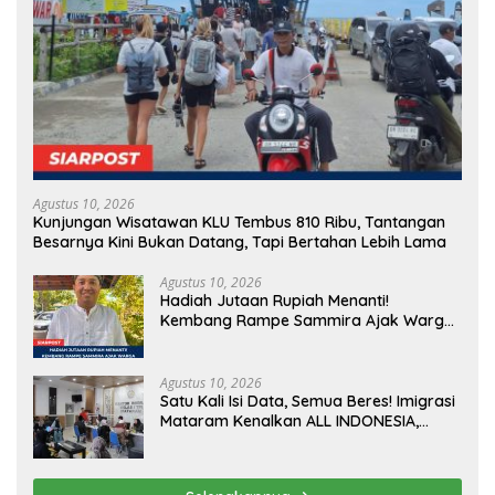
Agustus 10, 2026
Kunjungan Wisatawan KLU Tembus 810 Ribu, Tantangan
Besarnya Kini Bukan Datang, Tapi Bertahan Lebih Lama
Agustus 10, 2026
Hadiah Jutaan Rupiah Menanti!
Kembang Rampe Sammira Ajak Warga
Lombok Utara Ikut Lomba Sastra
Agustus 10, 2026
Satu Kali Isi Data, Semua Beres! Imigrasi
Mataram Kenalkan ALL INDONESIA,
Layanan Digital Satu Pintu untuk
Pelancong Internasional