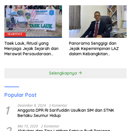
Taek Lauk, Ritual yang
Panorama Senggigi dan
Menjaga Jejak Sejarah dan
Jejak Kepemimpinan LAZ
Merawat Persaudaraan
dalam Kebangkitan
Warga Kayangan
Pariwisata
Selengkapnya
Popular Post
1
Desember 8, 2024
3 Komentar
Anggota DPR RI Sarifuddin Usulkan SIM dan STNK
Berlaku Seumur Hidup
2
Mei 19, 2020
2 Komentar
Aktivitas dan Tips Latihan Satriyo Budi Penjaga