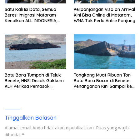
Satu Kali Isi Data, Semua
Perpanjangan Visa on Arrival
Beres! Imigrasi Mataram
Kini Bisa Online di Mataram,
Kenalkan ALL INDONESIA,
WNA Tak Perlu Antre Panjang
Layanan Digital Satu Pintu
untuk Pelancong
Internasional
Batu Bara Tumpah di Teluk
Tongkang Muat Ribuan Ton
Benete, HNSI Desak Gakkum
Batu Bara Bocor di Benete,
KLH Periksa Pemasok:
Penanganan Kini Sampai ke
“Jangan Tunggu Laut
Deputi Gakkum KLH
Rusak!”
Tinggalkan Balasan
Alamat email Anda tidak akan dipublikasikan.
Ruas yang wajib
ditandai
*