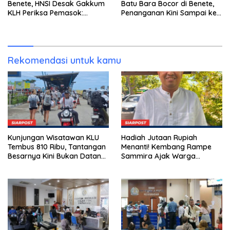
Benete, HNSI Desak Gakkum
Batu Bara Bocor di Benete,
KLH Periksa Pemasok:
Penanganan Kini Sampai ke
“Jangan Tunggu Laut
Deputi Gakkum KLH
Rusak!”
Rekomendasi untuk kamu
Kunjungan Wisatawan KLU
Hadiah Jutaan Rupiah
Tembus 810 Ribu, Tantangan
Menanti! Kembang Rampe
Besarnya Kini Bukan Datang,
Sammira Ajak Warga
Tapi Bertahan Lebih Lama
Lombok Utara Ikut Lomba
Sastra