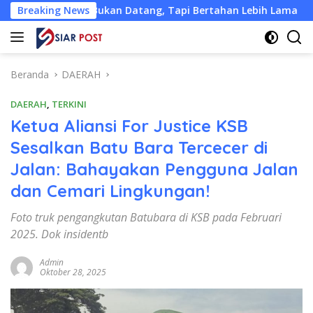
Langsung
Bukan Datang, Tapi Bertahan Lebih Lama
Breaking News
Hadiah Juta
ke
konten
Beranda
DAERAH
DAERAH
,
TERKINI
Ketua Aliansi For Justice KSB
Sesalkan Batu Bara Tercecer di
Jalan: Bahayakan Pengguna Jalan
dan Cemari Lingkungan!
Foto truk pengangkutan Batubara di KSB pada Februari
2025. Dok insidentb
Admin
Oktober 28, 2025