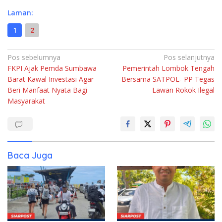
Laman:
1
2
Navigasi
Pos sebelumnya
Pos selanjutnya
FKPI Ajak Pemda Sumbawa
Pemerintah Lombok Tengah
pos
Barat Kawal Investasi Agar
Bersama SATPOL- PP Tegas
Beri Manfaat Nyata Bagi
Lawan Rokok Ilegal
Masyarakat
Baca Juga