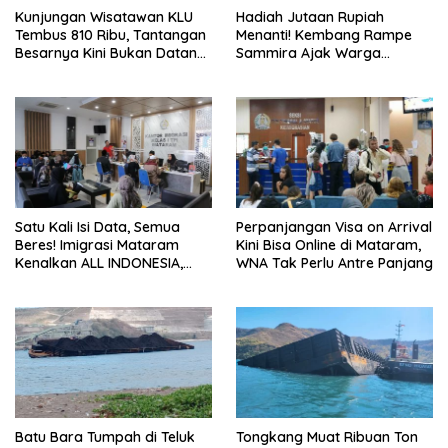
Kunjungan Wisatawan KLU
Hadiah Jutaan Rupiah
Tembus 810 Ribu, Tantangan
Menanti! Kembang Rampe
Besarnya Kini Bukan Datang,
Sammira Ajak Warga
Tapi Bertahan Lebih Lama
Lombok Utara Ikut Lomba
Sastra
Satu Kali Isi Data, Semua
Perpanjangan Visa on Arrival
Beres! Imigrasi Mataram
Kini Bisa Online di Mataram,
Kenalkan ALL INDONESIA,
WNA Tak Perlu Antre Panjang
Layanan Digital Satu Pintu
untuk Pelancong
Internasional
Batu Bara Tumpah di Teluk
Tongkang Muat Ribuan Ton