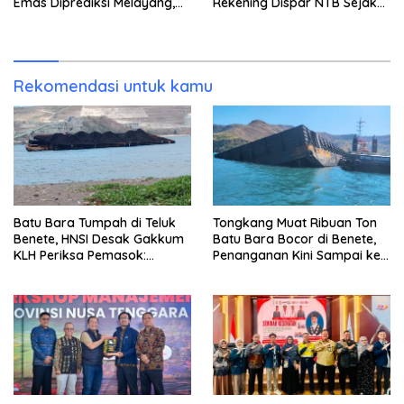
Emas Diprediksi Melayang,
Rekening Dispar NTB Sejak
Ada Apa di Porprov NTB
2024, Mengapa Utang Rp11
2026
Miliar Belum Dibayar?
Rekomendasi untuk kamu
Batu Bara Tumpah di Teluk
Tongkang Muat Ribuan Ton
Benete, HNSI Desak Gakkum
Batu Bara Bocor di Benete,
KLH Periksa Pemasok:
Penanganan Kini Sampai ke
“Jangan Tunggu Laut
Deputi Gakkum KLH
Rusak!”