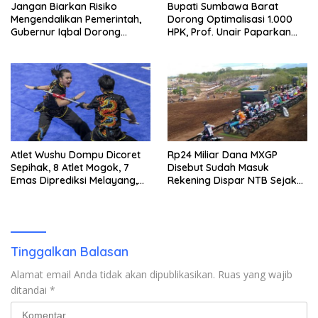
Jangan Biarkan Risiko
Bupati Sumbawa Barat
Mengendalikan Pemerintah,
Dorong Optimalisasi 1.000
Gubernur Iqbal Dorong
HPK, Prof. Unair Paparkan
Birokrasi Berani Ambil
Kunci Lahirkan Generasi
Keputusan
Emas 2045
Atlet Wushu Dompu Dicoret
Rp24 Miliar Dana MXGP
Sepihak, 8 Atlet Mogok, 7
Disebut Sudah Masuk
Emas Diprediksi Melayang,
Rekening Dispar NTB Sejak
Ada Apa di Porprov NTB
2024, Mengapa Utang Rp11
2026
Miliar Belum Dibayar?
Tinggalkan Balasan
Alamat email Anda tidak akan dipublikasikan.
Ruas yang wajib
ditandai
*