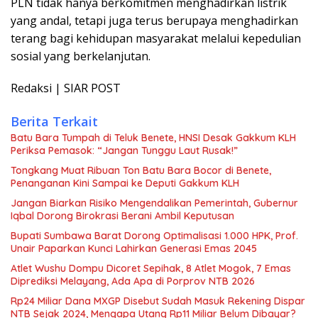
PLN tidak hanya berkomitmen menghadirkan listrik
yang andal, tetapi juga terus berupaya menghadirkan
terang bagi kehidupan masyarakat melalui kepedulian
sosial yang berkelanjutan.
Redaksi | SIAR POST
Berita Terkait
Batu Bara Tumpah di Teluk Benete, HNSI Desak Gakkum KLH
Periksa Pemasok: “Jangan Tunggu Laut Rusak!”
Tongkang Muat Ribuan Ton Batu Bara Bocor di Benete,
Penanganan Kini Sampai ke Deputi Gakkum KLH
Jangan Biarkan Risiko Mengendalikan Pemerintah, Gubernur
Iqbal Dorong Birokrasi Berani Ambil Keputusan
Bupati Sumbawa Barat Dorong Optimalisasi 1.000 HPK, Prof.
Unair Paparkan Kunci Lahirkan Generasi Emas 2045
Atlet Wushu Dompu Dicoret Sepihak, 8 Atlet Mogok, 7 Emas
Diprediksi Melayang, Ada Apa di Porprov NTB 2026
Rp24 Miliar Dana MXGP Disebut Sudah Masuk Rekening Dispar
NTB Sejak 2024, Mengapa Utang Rp11 Miliar Belum Dibayar?