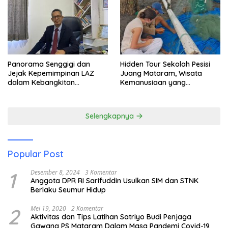
Panorama Senggigi dan
Hidden Tour Sekolah Pesisi
Jejak Kepemimpinan LAZ
Juang Mataram, Wisata
dalam Kebangkitan
Kemanusiaan yang
Pariwisata
Membuka Mata tentang
Pendidikan Anak Pesisir
Selengkapnya
Popular Post
1
Desember 8, 2024
3 Komentar
Anggota DPR RI Sarifuddin Usulkan SIM dan STNK
Berlaku Seumur Hidup
2
Mei 19, 2020
2 Komentar
Aktivitas dan Tips Latihan Satriyo Budi Penjaga
Gawang PS Mataram Dalam Masa Pandemi Covid-19.