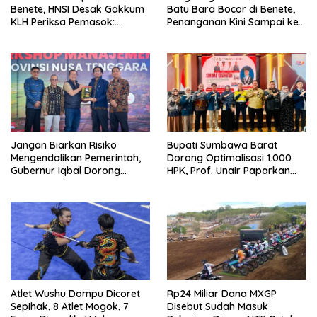
Benete, HNSI Desak Gakkum
Batu Bara Bocor di Benete,
KLH Periksa Pemasok:
Penanganan Kini Sampai ke
“Jangan Tunggu Laut
Deputi Gakkum KLH
Rusak!”
Jangan Biarkan Risiko
Bupati Sumbawa Barat
Mengendalikan Pemerintah,
Dorong Optimalisasi 1.000
Gubernur Iqbal Dorong
HPK, Prof. Unair Paparkan
Birokrasi Berani Ambil
Kunci Lahirkan Generasi
Keputusan
Emas 2045
Atlet Wushu Dompu Dicoret
Rp24 Miliar Dana MXGP
Sepihak, 8 Atlet Mogok, 7
Disebut Sudah Masuk