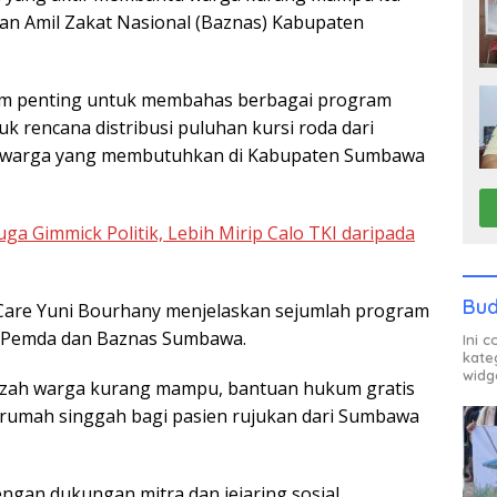
an Amil Zakat Nasional (Baznas) Kabupaten
m penting untuk membahas berbagai program
k rencana distribusi puluhan kursi roda dari
 warga yang membutuhkan di Kabupaten Sumbawa
ga Gimmick Politik, Lebih Mirip Calo TKI daripada
Bud
Care Yuni Bourhany menjelaskan sejumlah program
ma Pemda dan Baznas Sumbawa.
Ini 
kate
widg
azah warga kurang mampu, bantuan hukum gratis
si rumah singgah bagi pasien rujukan dari Sumbawa
ngan dukungan mitra dan jejaring sosial