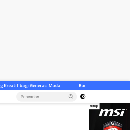
da
Bursa Ketua KONI NTB Dibuka, Baru Satu Utusan Cal
tutup