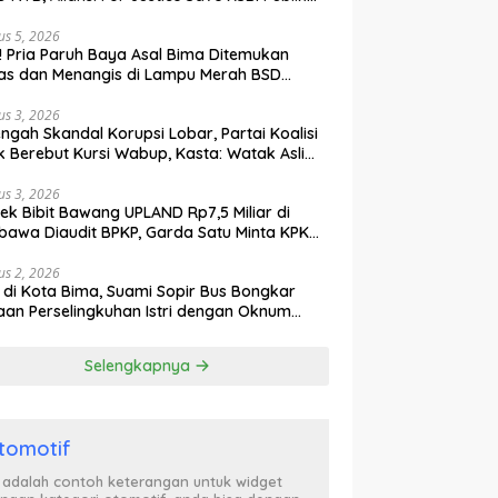
ak Curiga, Minta MA dan KY Turun Tangan
us 5, 2026
l! Pria Paruh Baya Asal Bima Ditemukan
as dan Menangis di Lampu Merah BSD
gerang
us 3, 2026
engah Skandal Korupsi Lobar, Partai Koalisi
k Berebut Kursi Wabup, Kasta: Watak Asli
tik Kekuasaan Terbongkar!
us 3, 2026
ek Bibit Bawang UPLAND Rp7,5 Miliar di
awa Diaudit BPKP, Garda Satu Minta KPK
n Awasi Dugaan Kejanggalan
us 2, 2026
l di Kota Bima, Suami Sopir Bus Bongkar
an Perselingkuhan Istri dengan Oknum
ol PP, Video Adu Mulut Heboh
Selengkapnya
tomotif
i adalah contoh keterangan untuk widget