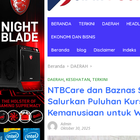
BERANDA
TERKINI
DAERAH
HEADL
EKONOMI DAN BISNIS
Beranda
blog
Disclaimer
Indeks
Beranda
DAERAH
DAERAH
,
KESEHATAN
,
TERKINI
NTBCare dan Baznas 
Salurkan Puluhan Kur
Kemanusiaan untuk 
Admin
Oktober 30, 2025