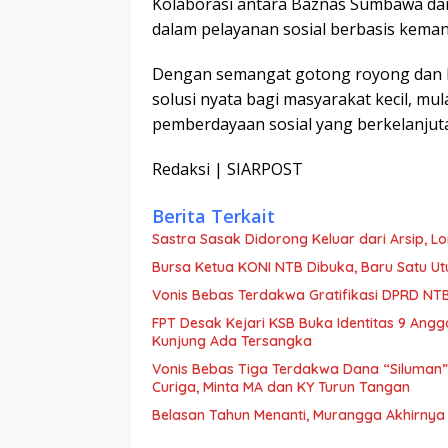
Kolaborasi antara Baznas Sumbawa da
dalam pelayanan sosial berbasis kema
Dengan semangat gotong royong dan k
solusi nyata bagi masyarakat kecil, mu
pemberdayaan sosial yang berkelanjut
Redaksi | SIARPOST
Berita Terkait
Sastra Sasak Didorong Keluar dari Arsip, 
Bursa Ketua KONI NTB Dibuka, Baru Satu Ut
Vonis Bebas Terdakwa Gratifikasi DPRD NTB,
FPT Desak Kejari KSB Buka Identitas 9 Ang
Kunjung Ada Tersangka
Vonis Bebas Tiga Terdakwa Dana “Siluman” D
Curiga, Minta MA dan KY Turun Tangan
Belasan Tahun Menanti, Murangga Akhirnya 