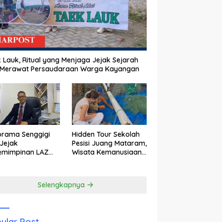
 Lauk, Ritual yang Menjaga Jejak Sejarah
 Merawat Persaudaraan Warga Kayangan
orama Senggigi
Hidden Tour Sekolah
Jejak
Pesisi Juang Mataram,
emimpinan LAZ
Wisata Kemanusiaan
am Kebangkitan
yang Membuka Mata
wisata
tentang Pendidikan
Anak Pesisir
Selengkapnya
ular Post