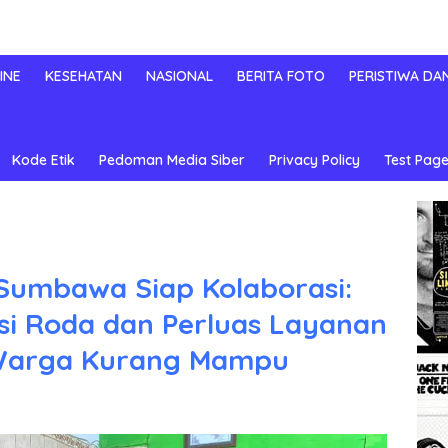
INE
KESEHATAN
NASIONAL
BERITA FOTO
PERISTIWA DA
Kode Etik
Pedoman Media Siber
Privacy Policy
Test Page
Sumbawa Siap Kolaborasi:
si Roda dan Perluas Layanan
Warga Kurang Mampu