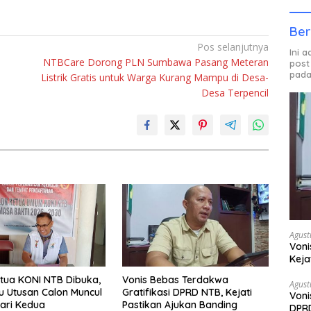
Ber
Pos selanjutnya
Ini 
NTBCare Dorong PLN Sumbawa Pasang Meteran
post
pada
Listrik Gratis untuk Warga Kurang Mampu di Desa-
Desa Terpencil
Agust
Voni
Keja
tua KONI NTB Dibuka,
Vonis Bebas Terdakwa
Agust
u Utusan Calon Muncul
Gratifikasi DPRD NTB, Kejati
Voni
ari Kedua
Pastikan Ajukan Banding
DPRD