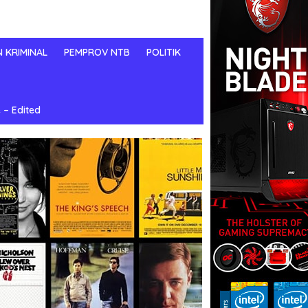
N KRIMINAL
PEMPROV NTB
POLITIK
 – Edited