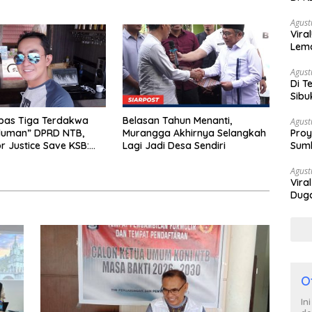
Berh
Agust
Vira
Lem
Tan
Agust
Di T
Sibu
Poli
bas Tiga Terdakwa
Belasan Tahun Menanti,
Agust
Proy
iluman” DPRD NTB,
Murangga Akhirnya Selangkah
Sumb
or Justice Save KSB:
Lagi Jadi Desa Sendiri
Turu
erhak Curiga, Minta MA
urun Tangan
Agust
Vira
Duga
Satp
O
In