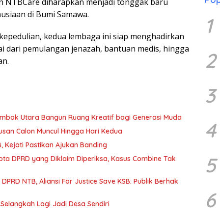
n NTBCare diharapkan menjadi tonggak baru
nusiaan di Bumi Samawa.
1
epedulian, kedua lembaga ini siap menghadirkan
lai dari pemulangan jenazah, bantuan medis, hingga
2
an.
3
Lombok Utara Bangun Ruang Kreatif bagi Generasi Muda
4
usan Calon Muncul Hingga Hari Kedua
 Kejati Pastikan Ajukan Banding
5
gota DPRD yang Diklaim Diperiksa, Kasus Combine Tak
PRD NTB, Aliansi For Justice Save KSB: Publik Berhak
6
Selangkah Lagi Jadi Desa Sendiri