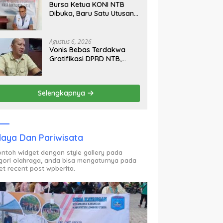
Bursa Ketua KONI NTB
Dibuka, Baru Satu Utusan
Calon Muncul Hingga Hari
Kedua
Agustus 6, 2026
Vonis Bebas Terdakwa
Gratifikasi DPRD NTB,
Kejati Pastikan Ajukan
Banding
Selengkapnya
aya Dan Pariwisata
contoh widget dengan style gallery pada
gori olahraga, anda bisa mengaturnya pada
et recent post wpberita.