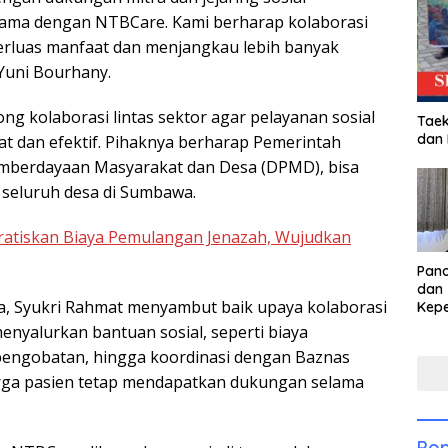
sama dengan NTBCare. Kami berharap kolaborasi
luas manfaat dan menjangkau lebih banyak
Yuni Bourhany.
ng kolaborasi lintas sektor agar pelayanan sosial
Taek
dan
pat dan efektif. Pihaknya berharap Pemerintah
mberdayaan Masyarakat dan Desa (DPMD), bisa
seluruh desa di Sumbawa.
atiskan Biaya Pemulangan Jenazah, Wujudkan
Pan
dan 
, Syukri Rahmat menyambut baik upaya kolaborasi
Kep
dal
menyalurkan bantuan sosial, seperti biaya
Pari
pengobatan, hingga koordinasi dengan Baznas
rga pasien tetap mendapatkan dukungan selama
Pop