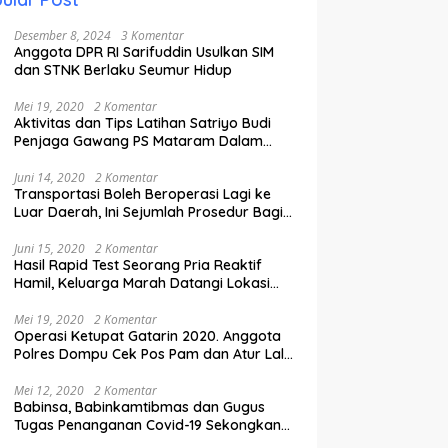
Desember 8, 2024
3 Komentar
Anggota DPR RI Sarifuddin Usulkan SIM
dan STNK Berlaku Seumur Hidup
Mei 19, 2020
2 Komentar
Aktivitas dan Tips Latihan Satriyo Budi
Penjaga Gawang PS Mataram Dalam
Masa Pandemi Covid-19.
Juni 14, 2020
2 Komentar
Transportasi Boleh Beroperasi Lagi ke
Luar Daerah, Ini Sejumlah Prosedur Bagi
Penumpang.
Juni 15, 2020
2 Komentar
Hasil Rapid Test Seorang Pria Reaktif
Hamil, Keluarga Marah Datangi Lokasi
Karantina
Mei 19, 2020
2 Komentar
Operasi Ketupat Gatarin 2020. Anggota
Polres Dompu Cek Pos Pam dan Atur Lalu
Lintas.
Mei 12, 2020
2 Komentar
Babinsa, Babinkamtibmas dan Gugus
Tugas Penanganan Covid-19 Sekongkang
Pasang Stiker di Rumah Warga Berstatus