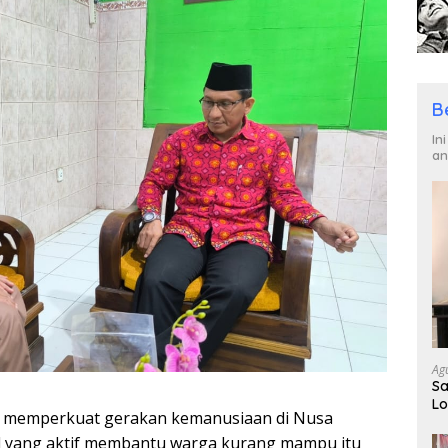
B
In
an
Ag
Sa
Lo
 memperkuat gerakan kemanusiaan di Nusa
Ge
ial yang aktif membantu warga kurang mampu itu