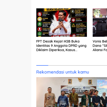
Generasi Muda
FPT Desak Kejari KSB Buka
Vonis Be
Identitas 9 Anggota DPRD yang
Dana “S
Diklaim Diperiksa, Kasus
Aliansi F
Combine Tak Kunjung Ada
Publik B
Tersangka
dan KY T
Rekomendasi untuk kamu