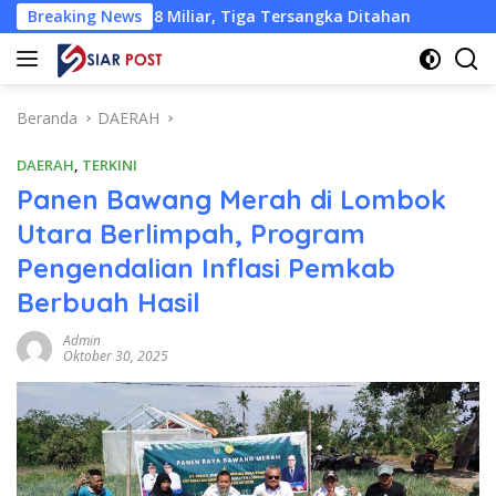
Langsung
22,18 Miliar, Tiga Tersangka Ditahan
Breaking News
Pemkab KLU Desak
ke
konten
Beranda
DAERAH
DAERAH
,
TERKINI
Panen Bawang Merah di Lombok
Utara Berlimpah, Program
Pengendalian Inflasi Pemkab
Berbuah Hasil
Admin
Oktober 30, 2025