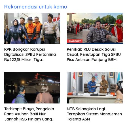
Rekomendasi untuk kamu
KPK Bongkar Korupsi
Pemkab KLU Desak Solusi
Digitalisasi SPBU Pertamina
Cepat, Penutupan Tiga SPBU
Rp322,18 Miliar, Tiga
Picu Antrean Panjang BBM
Tersangka Ditahan
Terhimpit Biaya, Pengelola
NTB Selangkah Lagi
Panti Asuhan Baiti Nur
Terapkan Sistem Manajemen
Jannah KSB Pinjam Uang
Talenta ASN
Polisi untuk Menyeberang,