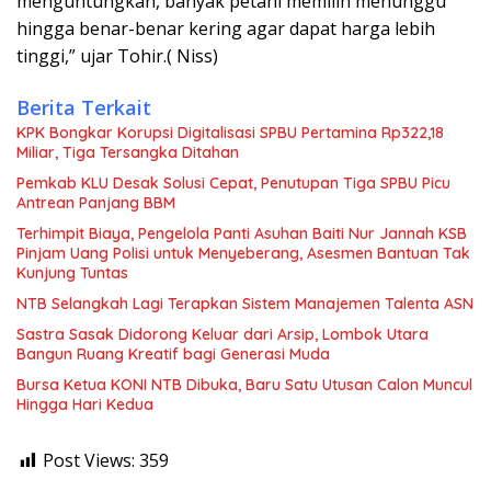
menguntungkan, banyak petani memilih menunggu
hingga benar-benar kering agar dapat harga lebih
tinggi,” ujar Tohir.( Niss)
Berita Terkait
KPK Bongkar Korupsi Digitalisasi SPBU Pertamina Rp322,18
Miliar, Tiga Tersangka Ditahan
Pemkab KLU Desak Solusi Cepat, Penutupan Tiga SPBU Picu
Antrean Panjang BBM
Terhimpit Biaya, Pengelola Panti Asuhan Baiti Nur Jannah KSB
Pinjam Uang Polisi untuk Menyeberang, Asesmen Bantuan Tak
Kunjung Tuntas
NTB Selangkah Lagi Terapkan Sistem Manajemen Talenta ASN
Sastra Sasak Didorong Keluar dari Arsip, Lombok Utara
Bangun Ruang Kreatif bagi Generasi Muda
Bursa Ketua KONI NTB Dibuka, Baru Satu Utusan Calon Muncul
Hingga Hari Kedua
Post Views:
359