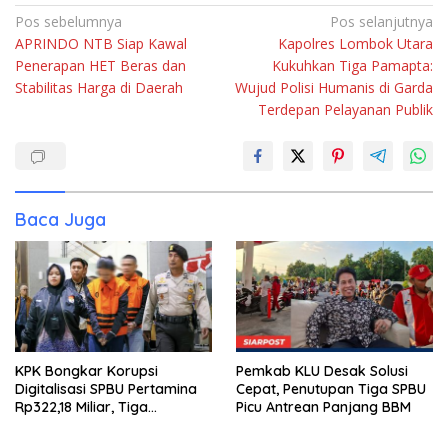
Navigasi
Pos sebelumnya
Pos selanjutnya
APRINDO NTB Siap Kawal
Kapolres Lombok Utara
pos
Penerapan HET Beras dan
Kukuhkan Tiga Pamapta:
Stabilitas Harga di Daerah
Wujud Polisi Humanis di Garda
Terdepan Pelayanan Publik
Baca Juga
KPK Bongkar Korupsi
Pemkab KLU Desak Solusi
Digitalisasi SPBU Pertamina
Cepat, Penutupan Tiga SPBU
Rp322,18 Miliar, Tiga
Picu Antrean Panjang BBM
Tersangka Ditahan