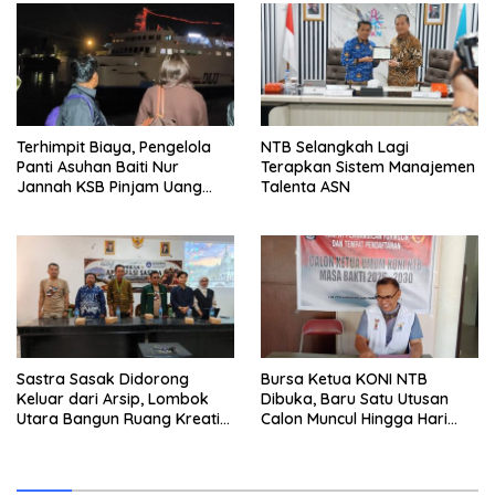
Terhimpit Biaya, Pengelola
NTB Selangkah Lagi
Panti Asuhan Baiti Nur
Terapkan Sistem Manajemen
Jannah KSB Pinjam Uang
Talenta ASN
Polisi untuk Menyeberang,
Asesmen Bantuan Tak
Kunjung Tuntas
Sastra Sasak Didorong
Bursa Ketua KONI NTB
Keluar dari Arsip, Lombok
Dibuka, Baru Satu Utusan
Utara Bangun Ruang Kreatif
Calon Muncul Hingga Hari
bagi Generasi Muda
Kedua