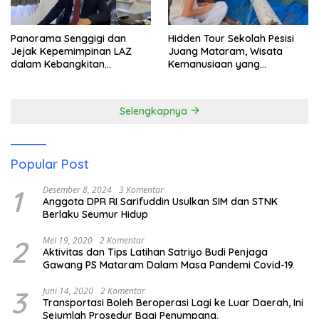
Panorama Senggigi dan
Hidden Tour Sekolah Pesisi
Jejak Kepemimpinan LAZ
Juang Mataram, Wisata
dalam Kebangkitan
Kemanusiaan yang
Pariwisata
Membuka Mata tentang
Pendidikan Anak Pesisir
Selengkapnya
Popular Post
1
Desember 8, 2024
3 Komentar
Anggota DPR RI Sarifuddin Usulkan SIM dan STNK
Berlaku Seumur Hidup
2
Mei 19, 2020
2 Komentar
Aktivitas dan Tips Latihan Satriyo Budi Penjaga
Gawang PS Mataram Dalam Masa Pandemi Covid-19.
3
Juni 14, 2020
2 Komentar
Transportasi Boleh Beroperasi Lagi ke Luar Daerah, Ini
Sejumlah Prosedur Bagi Penumpang.