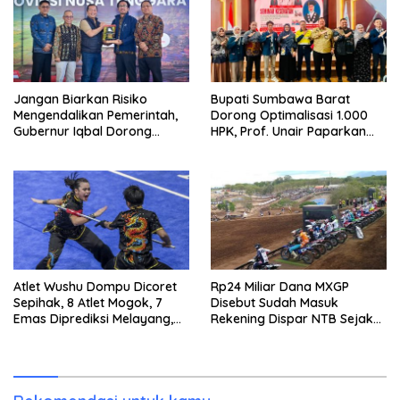
Jangan Biarkan Risiko
Bupati Sumbawa Barat
Mengendalikan Pemerintah,
Dorong Optimalisasi 1.000
Gubernur Iqbal Dorong
HPK, Prof. Unair Paparkan
Birokrasi Berani Ambil
Kunci Lahirkan Generasi
Keputusan
Emas 2045
Atlet Wushu Dompu Dicoret
Rp24 Miliar Dana MXGP
Sepihak, 8 Atlet Mogok, 7
Disebut Sudah Masuk
Emas Diprediksi Melayang,
Rekening Dispar NTB Sejak
Ada Apa di Porprov NTB
2024, Mengapa Utang Rp11
2026
Miliar Belum Dibayar?