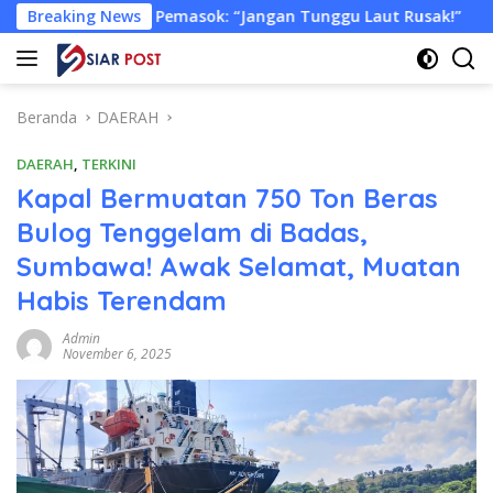
Langsung
 Pemasok: “Jangan Tunggu Laut Rusak!”
Breaking News
Tongkang Muat
ke
konten
Beranda
DAERAH
DAERAH
,
TERKINI
Kapal Bermuatan 750 Ton Beras
Bulog Tenggelam di Badas,
Sumbawa! Awak Selamat, Muatan
Habis Terendam
Admin
November 6, 2025