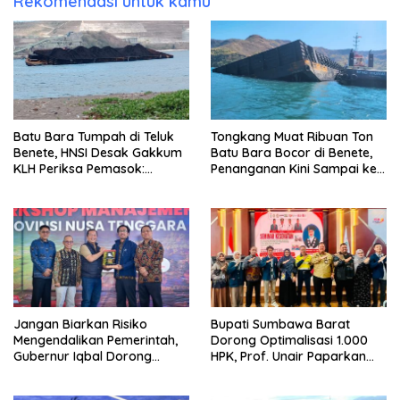
Rekomendasi untuk kamu
Batu Bara Tumpah di Teluk
Tongkang Muat Ribuan Ton
Benete, HNSI Desak Gakkum
Batu Bara Bocor di Benete,
KLH Periksa Pemasok:
Penanganan Kini Sampai ke
“Jangan Tunggu Laut
Deputi Gakkum KLH
Rusak!”
Jangan Biarkan Risiko
Bupati Sumbawa Barat
Mengendalikan Pemerintah,
Dorong Optimalisasi 1.000
Gubernur Iqbal Dorong
HPK, Prof. Unair Paparkan
Birokrasi Berani Ambil
Kunci Lahirkan Generasi
Keputusan
Emas 2045