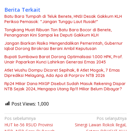
Berita Terkait
Batu Bara Tumpah di Teluk Benete, HNSI Desak Gakkum KLH
Periksa Pemasok: “Jangan Tunggu Laut Rusak!”
Tongkang Muat Ribuan Ton Batu Bara Bocor di Benete,
Penanganan Kini Sampai ke Deputi Gakkum KLH
Jangan Biarkan Risiko Mengendalikan Pemerintah, Gubernur
Iqbal Dorong Birokrasi Berani Ambil Keputusan
Bupati Sumbawa Barat Dorong Optimalisasi 1.000 HPK, Prof.
Unair Paparkan Kunci Lahirkan Generasi Emas 2045
Atlet Wushu Dompu Dicoret Sepihak, 8 Atlet Mogok, 7 Emas
Diprediksi Melayang, Ada Apa di Porprov NTB 2026
Rp24 Miliar Dana MXGP Disebut Sudah Masuk Rekening Dispar
NTB Sejak 2024, Mengapa Utang Rp11 Miliar Belum Dibayar?
Post Views:
1,000
Navigasi
Pos sebelumnya
Pos selanjutnya
HUT ke-56 RSUD Provinsi
Sinergi Lawan Rokok Ilegal,
pos