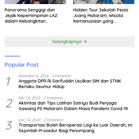
Panorama Senggigi dan
Hidden Tour Sekolah Pesisi
Jejak Kepemimpinan LAZ
Juang Mataram, Wisata
dalam Kebangkitan
Kemanusiaan yang
Pariwisata
Membuka Mata tentang
Pendidikan Anak Pesisir
Selengkapnya
Popular Post
1
Desember 8, 2024
3 Komentar
Anggota DPR RI Sarifuddin Usulkan SIM dan STNK
Berlaku Seumur Hidup
2
Mei 19, 2020
2 Komentar
Aktivitas dan Tips Latihan Satriyo Budi Penjaga
Gawang PS Mataram Dalam Masa Pandemi Covid-19.
3
Juni 14, 2020
2 Komentar
Transportasi Boleh Beroperasi Lagi ke Luar Daerah, Ini
Sejumlah Prosedur Bagi Penumpang.