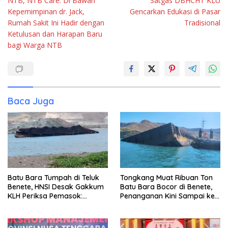
NTB, NTB Care: Di Bawah
Satgas DBHCHT KLU
Kepemimpinan dr. Jack,
Gencarkan Edukasi di Pasar
Rumah Sakit Ini Hadir dengan
Tradisional
Ketulusan dan Harapan Baru
bagi Warga NTB
Baca Juga
Batu Bara Tumpah di Teluk
Tongkang Muat Ribuan Ton
Benete, HNSI Desak Gakkum
Batu Bara Bocor di Benete,
KLH Periksa Pemasok:
Penanganan Kini Sampai ke
“Jangan Tunggu Laut
Deputi Gakkum KLH
Rusak!”