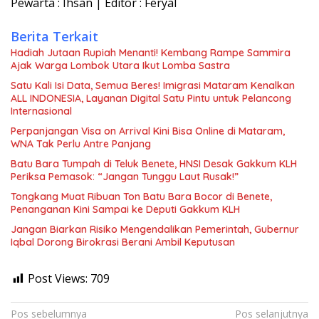
Pewarta : Ihsan | Editor : Feryal
Berita Terkait
Hadiah Jutaan Rupiah Menanti! Kembang Rampe Sammira
Ajak Warga Lombok Utara Ikut Lomba Sastra
Satu Kali Isi Data, Semua Beres! Imigrasi Mataram Kenalkan
ALL INDONESIA, Layanan Digital Satu Pintu untuk Pelancong
Internasional
Perpanjangan Visa on Arrival Kini Bisa Online di Mataram,
WNA Tak Perlu Antre Panjang
Batu Bara Tumpah di Teluk Benete, HNSI Desak Gakkum KLH
Periksa Pemasok: “Jangan Tunggu Laut Rusak!”
Tongkang Muat Ribuan Ton Batu Bara Bocor di Benete,
Penanganan Kini Sampai ke Deputi Gakkum KLH
Jangan Biarkan Risiko Mengendalikan Pemerintah, Gubernur
Iqbal Dorong Birokrasi Berani Ambil Keputusan
Post Views:
709
Navigasi
Pos sebelumnya
Pos selanjutnya