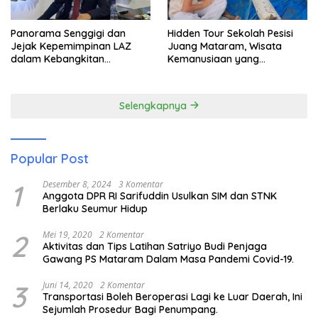
Panorama Senggigi dan
Hidden Tour Sekolah Pesisi
Jejak Kepemimpinan LAZ
Juang Mataram, Wisata
dalam Kebangkitan
Kemanusiaan yang
Pariwisata
Membuka Mata tentang
Pendidikan Anak Pesisir
Selengkapnya
Popular Post
1
Desember 8, 2024
3 Komentar
Anggota DPR RI Sarifuddin Usulkan SIM dan STNK
Berlaku Seumur Hidup
2
Mei 19, 2020
2 Komentar
Aktivitas dan Tips Latihan Satriyo Budi Penjaga
Gawang PS Mataram Dalam Masa Pandemi Covid-19.
3
Juni 14, 2020
2 Komentar
Transportasi Boleh Beroperasi Lagi ke Luar Daerah, Ini
Sejumlah Prosedur Bagi Penumpang.