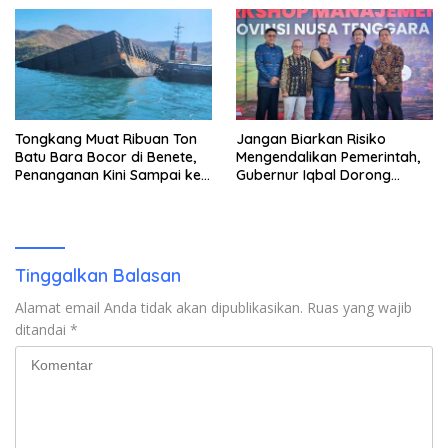
Rusak!”
Tongkang Muat Ribuan Ton
Jangan Biarkan Risiko
Batu Bara Bocor di Benete,
Mengendalikan Pemerintah,
Penanganan Kini Sampai ke
Gubernur Iqbal Dorong
Deputi Gakkum KLH
Birokrasi Berani Ambil
Keputusan
Tinggalkan Balasan
Alamat email Anda tidak akan dipublikasikan.
Ruas yang wajib
ditandai
*