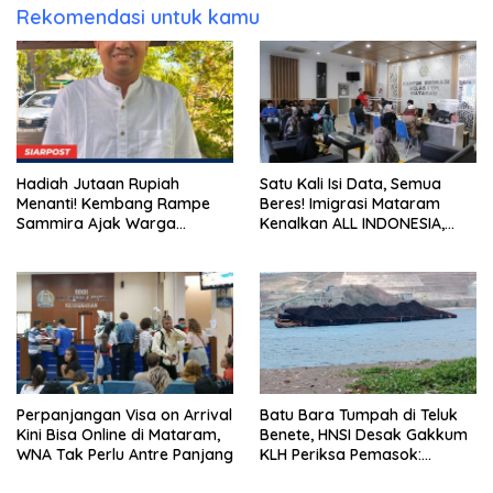
Rekomendasi untuk kamu
Hadiah Jutaan Rupiah
Satu Kali Isi Data, Semua
Menanti! Kembang Rampe
Beres! Imigrasi Mataram
Sammira Ajak Warga
Kenalkan ALL INDONESIA,
Lombok Utara Ikut Lomba
Layanan Digital Satu Pintu
Sastra
untuk Pelancong
Internasional
Perpanjangan Visa on Arrival
Batu Bara Tumpah di Teluk
Kini Bisa Online di Mataram,
Benete, HNSI Desak Gakkum
WNA Tak Perlu Antre Panjang
KLH Periksa Pemasok:
“Jangan Tunggu Laut