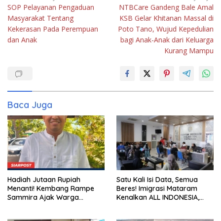
SOP Pelayanan Pengaduan
NTBCare Gandeng Bale Amal
pos
Masyarakat Tentang
KSB Gelar Khitanan Massal di
Kekerasan Pada Perempuan
Poto Tano, Wujud Kepedulian
dan Anak
bagi Anak-Anak dari Keluarga
Kurang Mampu
Baca Juga
Hadiah Jutaan Rupiah
Satu Kali Isi Data, Semua
Menanti! Kembang Rampe
Beres! Imigrasi Mataram
Sammira Ajak Warga
Kenalkan ALL INDONESIA,
Lombok Utara Ikut Lomba
Layanan Digital Satu Pintu
Sastra
untuk Pelancong