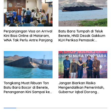
Internasional
Perpanjangan Visa on Arrival
Batu Bara Tumpah di Teluk
Kini Bisa Online di Mataram,
Benete, HNSI Desak Gakkum
WNA Tak Perlu Antre Panjang
KLH Periksa Pemasok:
“Jangan Tunggu Laut
Rusak!”
Tongkang Muat Ribuan Ton
Jangan Biarkan Risiko
Batu Bara Bocor di Benete,
Mengendalikan Pemerintah,
Penanganan Kini Sampai ke
Gubernur Iqbal Dorong
Deputi Gakkum KLH
Birokrasi Berani Ambil
Keputusan