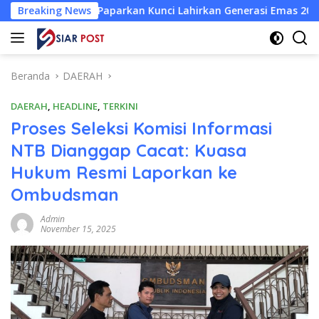
Langsung
r Paparkan Kunci Lahirkan Generasi Emas 2045
Breaking News
Atlet W
ke
konten
Beranda
DAERAH
DAERAH
,
HEADLINE
,
TERKINI
Proses Seleksi Komisi Informasi
NTB Dianggap Cacat: Kuasa
Hukum Resmi Laporkan ke
Ombudsman
Admin
November 15, 2025