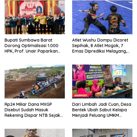
Bupati Sumbawa Barat
Atlet Wushu Dompu Dicoret
Dorong Optimalisasi 1.000
Sepihak, 8 Atlet Mogok, 7
HPK, Prof. Unair Paparkan
Emas Diprediksi Melayang,
Kunci Lahirkan Generasi
Ada Apa di Porprov NTB
Emas 2045
2026
Rp24 Miliar Dana MXGP
Dari Limbah Jadi Cuan, Desa
Disebut Sudah Masuk
Bentek Ubah Sabut Kelapa
Rekening Dispar NTB Sejak
Menjadi Peluang UMKM
2024, Mengapa Utang Rp11
Ramah Lingkungan
Miliar Belum Dibayar?