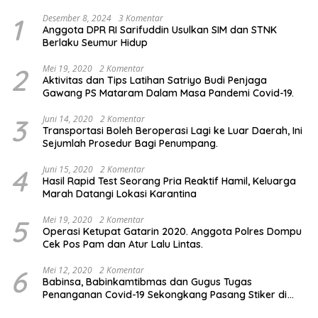
1
Desember 8, 2024
3 Komentar
Anggota DPR RI Sarifuddin Usulkan SIM dan STNK
Berlaku Seumur Hidup
2
Mei 19, 2020
2 Komentar
Aktivitas dan Tips Latihan Satriyo Budi Penjaga
Gawang PS Mataram Dalam Masa Pandemi Covid-19.
3
Juni 14, 2020
2 Komentar
Transportasi Boleh Beroperasi Lagi ke Luar Daerah, Ini
Sejumlah Prosedur Bagi Penumpang.
4
Juni 15, 2020
2 Komentar
Hasil Rapid Test Seorang Pria Reaktif Hamil, Keluarga
Marah Datangi Lokasi Karantina
5
Mei 19, 2020
2 Komentar
Operasi Ketupat Gatarin 2020. Anggota Polres Dompu
Cek Pos Pam dan Atur Lalu Lintas.
6
Mei 12, 2020
2 Komentar
Babinsa, Babinkamtibmas dan Gugus Tugas
Penanganan Covid-19 Sekongkang Pasang Stiker di
Rumah Warga Berstatus ODP.