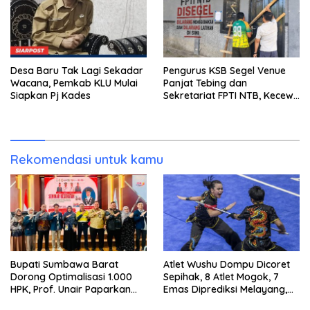
Desa Baru Tak Lagi Sekadar
Pengurus KSB Segel Venue
Wacana, Pemkab KLU Mulai
Panjat Tebing dan
Siapkan Pj Kades
Sekretariat FPTI NTB, Kecewa
Emas Porprov Beralih Ke
Dompu
Rekomendasi untuk kamu
Bupati Sumbawa Barat
Atlet Wushu Dompu Dicoret
Dorong Optimalisasi 1.000
Sepihak, 8 Atlet Mogok, 7
HPK, Prof. Unair Paparkan
Emas Diprediksi Melayang,
Kunci Lahirkan Generasi
Ada Apa di Porprov NTB