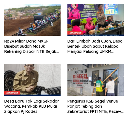
Emas 2045
2026
Rp24 Miliar Dana MXGP
Dari Limbah Jadi Cuan, Desa
Disebut Sudah Masuk
Bentek Ubah Sabut Kelapa
Rekening Dispar NTB Sejak
Menjadi Peluang UMKM
2024, Mengapa Utang Rp11
Ramah Lingkungan
Miliar Belum Dibayar?
Desa Baru Tak Lagi Sekadar
Pengurus KSB Segel Venue
Wacana, Pemkab KLU Mulai
Panjat Tebing dan
Siapkan Pj Kades
Sekretariat FPTI NTB, Kecewa
Emas Porprov Beralih Ke
Dompu