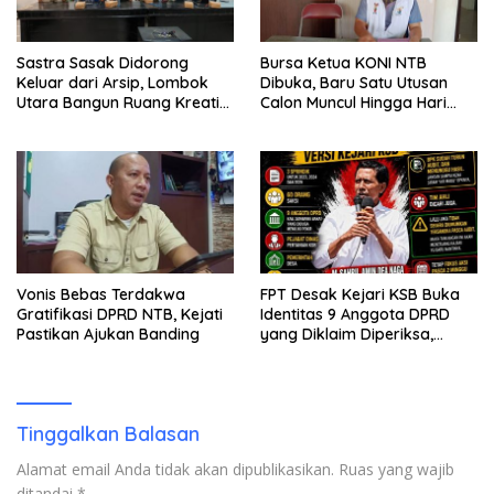
Sastra Sasak Didorong
Bursa Ketua KONI NTB
Keluar dari Arsip, Lombok
Dibuka, Baru Satu Utusan
Utara Bangun Ruang Kreatif
Calon Muncul Hingga Hari
bagi Generasi Muda
Kedua
Vonis Bebas Terdakwa
FPT Desak Kejari KSB Buka
Gratifikasi DPRD NTB, Kejati
Identitas 9 Anggota DPRD
Pastikan Ajukan Banding
yang Diklaim Diperiksa,
Kasus Combine Tak Kunjung
Ada Tersangka
Tinggalkan Balasan
Alamat email Anda tidak akan dipublikasikan.
Ruas yang wajib
ditandai
*