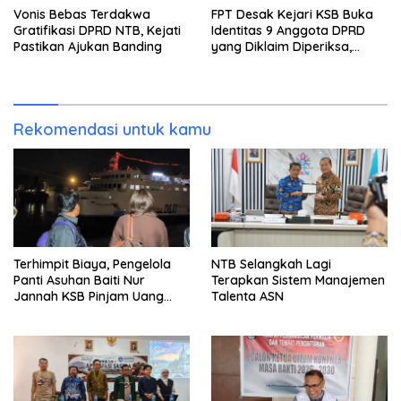
Vonis Bebas Terdakwa
FPT Desak Kejari KSB Buka
Gratifikasi DPRD NTB, Kejati
Identitas 9 Anggota DPRD
Pastikan Ajukan Banding
yang Diklaim Diperiksa,
Kasus Combine Tak Kunjung
Ada Tersangka
Rekomendasi untuk kamu
Terhimpit Biaya, Pengelola
NTB Selangkah Lagi
Panti Asuhan Baiti Nur
Terapkan Sistem Manajemen
Jannah KSB Pinjam Uang
Talenta ASN
Polisi untuk Menyeberang,
Asesmen Bantuan Tak
Kunjung Tuntas