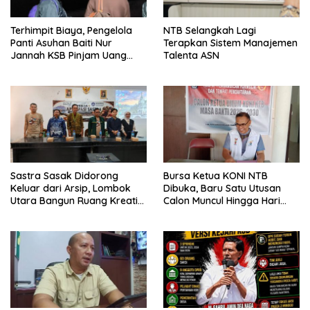
Terhimpit Biaya, Pengelola
NTB Selangkah Lagi
Panti Asuhan Baiti Nur
Terapkan Sistem Manajemen
Jannah KSB Pinjam Uang
Talenta ASN
Polisi untuk Menyeberang,
Asesmen Bantuan Tak
Kunjung Tuntas
Sastra Sasak Didorong
Bursa Ketua KONI NTB
Keluar dari Arsip, Lombok
Dibuka, Baru Satu Utusan
Utara Bangun Ruang Kreatif
Calon Muncul Hingga Hari
bagi Generasi Muda
Kedua