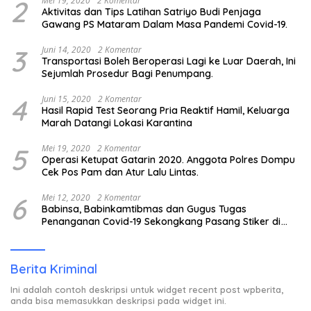
2
Mei 19, 2020
2 Komentar
Aktivitas dan Tips Latihan Satriyo Budi Penjaga
Gawang PS Mataram Dalam Masa Pandemi Covid-19.
3
Juni 14, 2020
2 Komentar
Transportasi Boleh Beroperasi Lagi ke Luar Daerah, Ini
Sejumlah Prosedur Bagi Penumpang.
4
Juni 15, 2020
2 Komentar
Hasil Rapid Test Seorang Pria Reaktif Hamil, Keluarga
Marah Datangi Lokasi Karantina
5
Mei 19, 2020
2 Komentar
Operasi Ketupat Gatarin 2020. Anggota Polres Dompu
Cek Pos Pam dan Atur Lalu Lintas.
6
Mei 12, 2020
2 Komentar
Babinsa, Babinkamtibmas dan Gugus Tugas
Penanganan Covid-19 Sekongkang Pasang Stiker di
Rumah Warga Berstatus ODP.
Berita Kriminal
Ini adalah contoh deskripsi untuk widget recent post wpberita,
anda bisa memasukkan deskripsi pada widget ini.