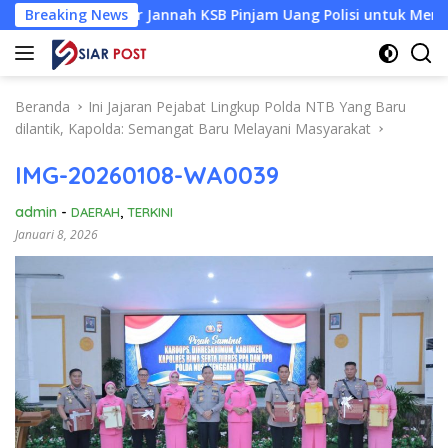
Langsung
aiti Nur Jannah KSB Pinjam Uang Polisi untuk Menyeberang, As
Breaking News
ke
konten
Beranda
Ini Jajaran Pejabat Lingkup Polda NTB Yang Baru
dilantik, Kapolda: Semangat Baru Melayani Masyarakat
IMG-20260108-WA0039
admin
-
DAERAH
,
TERKINI
Januari 8, 2026