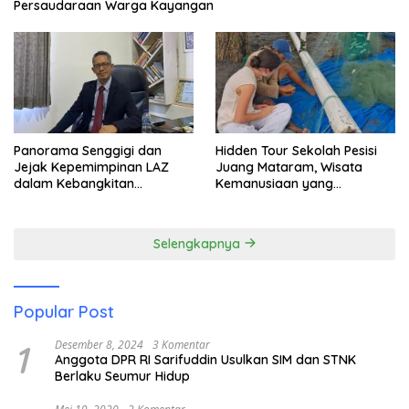
Persaudaraan Warga Kayangan
Panorama Senggigi dan
Hidden Tour Sekolah Pesisi
Jejak Kepemimpinan LAZ
Juang Mataram, Wisata
dalam Kebangkitan
Kemanusiaan yang
Pariwisata
Membuka Mata tentang
Pendidikan Anak Pesisir
Selengkapnya
Popular Post
1
Desember 8, 2024
3 Komentar
Anggota DPR RI Sarifuddin Usulkan SIM dan STNK
Berlaku Seumur Hidup