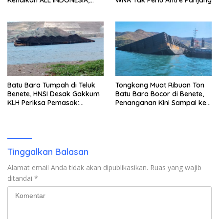
Kenalkan ALL INDONESIA,
WNA Tak Perlu Antre Panjang
Layanan Digital Satu Pintu
untuk Pelancong
Internasional
Batu Bara Tumpah di Teluk
Tongkang Muat Ribuan Ton
Benete, HNSI Desak Gakkum
Batu Bara Bocor di Benete,
KLH Periksa Pemasok:
Penanganan Kini Sampai ke
“Jangan Tunggu Laut
Deputi Gakkum KLH
Rusak!”
Tinggalkan Balasan
Alamat email Anda tidak akan dipublikasikan.
Ruas yang wajib
ditandai
*