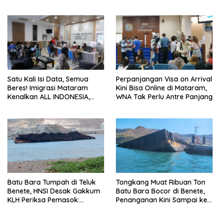
Tapi Bertahan Lebih Lama
Lombok Utara Ikut Lomba
Sastra
Satu Kali Isi Data, Semua
Perpanjangan Visa on Arrival
Beres! Imigrasi Mataram
Kini Bisa Online di Mataram,
Kenalkan ALL INDONESIA,
WNA Tak Perlu Antre Panjang
Layanan Digital Satu Pintu
untuk Pelancong
Internasional
Batu Bara Tumpah di Teluk
Tongkang Muat Ribuan Ton
Benete, HNSI Desak Gakkum
Batu Bara Bocor di Benete,
KLH Periksa Pemasok:
Penanganan Kini Sampai ke
“Jangan Tunggu Laut
Deputi Gakkum KLH
Rusak!”