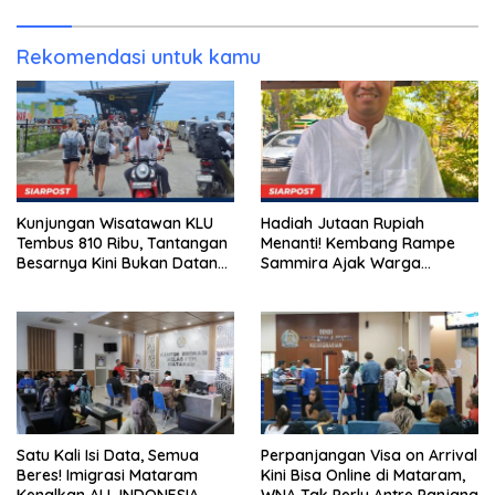
Rekomendasi untuk kamu
Kunjungan Wisatawan KLU
Hadiah Jutaan Rupiah
Tembus 810 Ribu, Tantangan
Menanti! Kembang Rampe
Besarnya Kini Bukan Datang,
Sammira Ajak Warga
Tapi Bertahan Lebih Lama
Lombok Utara Ikut Lomba
Sastra
Satu Kali Isi Data, Semua
Perpanjangan Visa on Arrival
Beres! Imigrasi Mataram
Kini Bisa Online di Mataram,