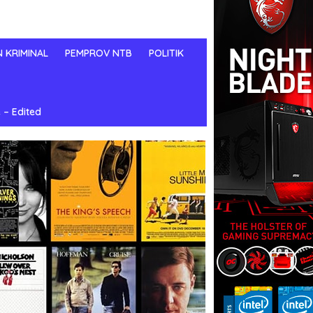
N KRIMINAL
PEMPROV NTB
POLITIK
 – Edited