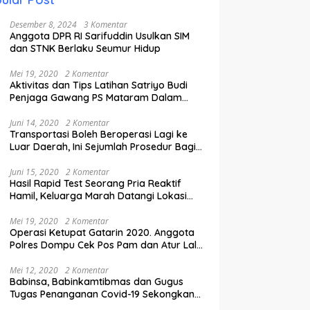
Desember 8, 2024
3 Komentar
Anggota DPR RI Sarifuddin Usulkan SIM
dan STNK Berlaku Seumur Hidup
Mei 19, 2020
2 Komentar
Aktivitas dan Tips Latihan Satriyo Budi
Penjaga Gawang PS Mataram Dalam
Masa Pandemi Covid-19.
Juni 14, 2020
2 Komentar
Transportasi Boleh Beroperasi Lagi ke
Luar Daerah, Ini Sejumlah Prosedur Bagi
Penumpang.
Juni 15, 2020
2 Komentar
Hasil Rapid Test Seorang Pria Reaktif
Hamil, Keluarga Marah Datangi Lokasi
Karantina
Mei 19, 2020
2 Komentar
Operasi Ketupat Gatarin 2020. Anggota
Polres Dompu Cek Pos Pam dan Atur Lalu
Lintas.
Mei 12, 2020
2 Komentar
Babinsa, Babinkamtibmas dan Gugus
Tugas Penanganan Covid-19 Sekongkang
Pasang Stiker di Rumah Warga Berstatus