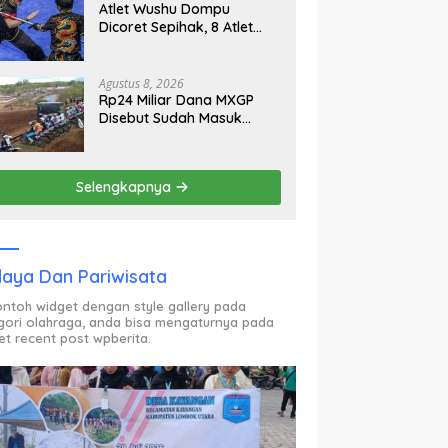
Atlet Wushu Dompu
Dicoret Sepihak, 8 Atlet
Mogok, 7 Emas Diprediksi
Melayang, Ada Apa di
Porprov NTB 2026
Agustus 8, 2026
Rp24 Miliar Dana MXGP
Disebut Sudah Masuk
Rekening Dispar NTB
Sejak 2024, Mengapa
Utang Rp11 Miliar Belum
Selengkapnya
Dibayar?
aya Dan Pariwisata
contoh widget dengan style gallery pada
gori olahraga, anda bisa mengaturnya pada
et recent post wpberita.