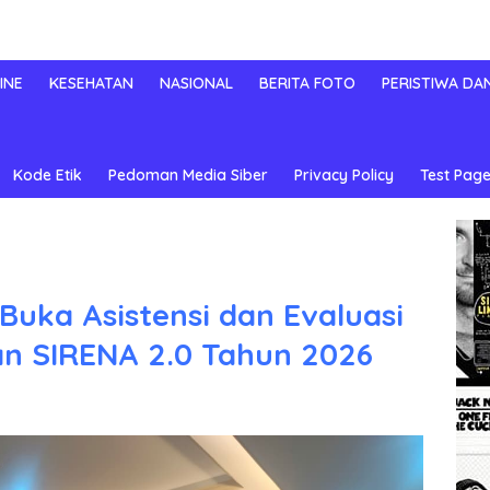
INE
KESEHATAN
NASIONAL
BERITA FOTO
PERISTIWA DA
Kode Etik
Pedoman Media Siber
Privacy Policy
Test Page
Buka Asistensi dan Evaluasi
dan SIRENA 2.0 Tahun 2026