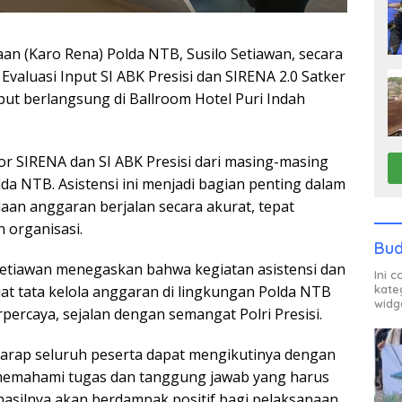
n (Karo Rena) Polda NTB, Susilo Setiawan, secara
valuasi Input SI ABK Presisi dan SIRENA 2.0 Satker
ut berlangsung di Ballroom Hotel Puri Indah
ator SIRENA dan SI ABK Presisi dari masing-masing
da NTB. Asistensi ini menjadi bagian penting dalam
an anggaran berjalan secara akurat, tepat
 organisasi.
Bud
Setiawan menegaskan bahwa kegiatan asistensi dan
Ini 
kate
at tata kelola anggaran di lingkungan Polda NTB
widg
rpercaya, sejalan dengan semangat Polri Presisi.
rharap seluruh peserta dapat mengikutinya dengan
emahami tugas dan tanggung jawab yang harus
 hasilnya akan berdampak positif bagi pelaksanaan