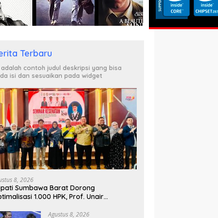
erita Terbaru
i adalah contoh judul deskripsi yang bisa
da isi dan sesuaikan pada widget
ustus 8, 2026
pati Sumbawa Barat Dorong
timalisasi 1.000 HPK, Prof. Unair
parkan Kunci Lahirkan Generasi Emas
045
Agustus 8, 2026