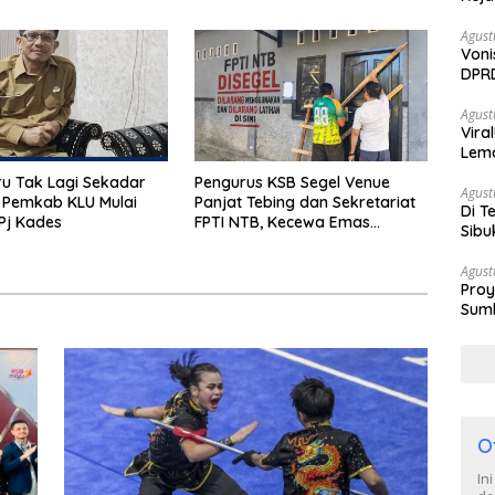
ov NTB 2026
Utang Rp11 Miliar Belum
Dibayar?
Agust
Voni
DPRD
Berh
Agust
Vira
Lem
Tan
u Tak Lagi Sekadar
Pengurus KSB Segel Venue
Agust
 Pemkab KLU Mulai
Panjat Tebing dan Sekretariat
Di T
Pj Kades
FPTI NTB, Kecewa Emas
Sibu
Porprov Beralih Ke Dompu
Poli
Agust
Proy
Sumb
Turu
O
In