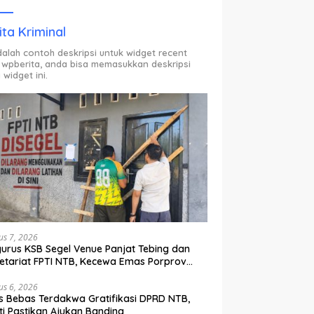
ODP.
ita Kriminal
adalah contoh deskripsi untuk widget recent
 wpberita, anda bisa memasukkan deskripsi
 widget ini.
us 7, 2026
urus KSB Segel Venue Panjat Tebing dan
etariat FPTI NTB, Kecewa Emas Porprov
lih Ke Dompu
us 6, 2026
s Bebas Terdakwa Gratifikasi DPRD NTB,
ti Pastikan Ajukan Banding