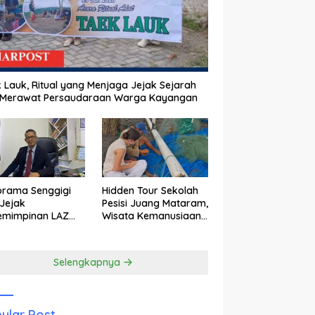
 Lauk, Ritual yang Menjaga Jejak Sejarah
 Merawat Persaudaraan Warga Kayangan
orama Senggigi
Hidden Tour Sekolah
Jejak
Pesisi Juang Mataram,
emimpinan LAZ
Wisata Kemanusiaan
am Kebangkitan
yang Membuka Mata
wisata
tentang Pendidikan
Anak Pesisir
Selengkapnya
ular Post