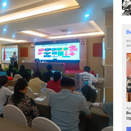
B
In
an
Ag
Bu
Op
Pa
2