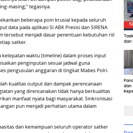
ing-masing,” tegasnya.
nekankan beberapa poin krusial kepada seluruh
put data pada aplikasi SI ABK Presisi dan SIRENA
tem tersebut menjadi dasar penentuan kebutuhan riil
Taek
dan
etiap satker.
ya ketepatan waktu (timeline) dalam proses input
lesaikan penginputan sesuai jadwal guna
es pengusulan anggaran di tingkat Mabes Polri.
Pan
dalah kualitas output dan dampak perencanaan
dan 
iatan yang direncanakan tidak hanya berkualitas
Kep
dal
rikan manfaat nyata bagi masyarakat. Sinkronisasi
Pari
 lapangan pun menjadi perhatian utama dalam
apasitas dan kemampuan seluruh operator satker
Pop