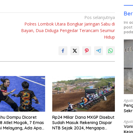
Ber
Pos selanjutnya
Ini 
Polres Lombok Utara Bongkar Jaringan Sabu di
post
Bayan, Dua Diduga Pengedar Terancam Seumur
pada
Hidup
Agust
Peng
Sekr
Bera
shu Dompu Dicoret
Rp24 Miliar Dana MXGP Disebut
Agust
 8 Atlet Mogok, 7 Emas
Sudah Masuk Rekening Dispar
Voni
si Melayang, Ada Apa
NTB Sejak 2024, Mengapa
Keja