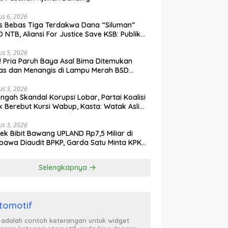
us 6, 2026
s Bebas Tiga Terdakwa Dana “Siluman”
 NTB, Aliansi For Justice Save KSB: Publik
ak Curiga, Minta MA dan KY Turun Tangan
us 5, 2026
l! Pria Paruh Baya Asal Bima Ditemukan
as dan Menangis di Lampu Merah BSD
gerang
us 3, 2026
engah Skandal Korupsi Lobar, Partai Koalisi
k Berebut Kursi Wabup, Kasta: Watak Asli
tik Kekuasaan Terbongkar!
us 3, 2026
ek Bibit Bawang UPLAND Rp7,5 Miliar di
awa Diaudit BPKP, Garda Satu Minta KPK
n Awasi Dugaan Kejanggalan
Selengkapnya
tomotif
i adalah contoh keterangan untuk widget