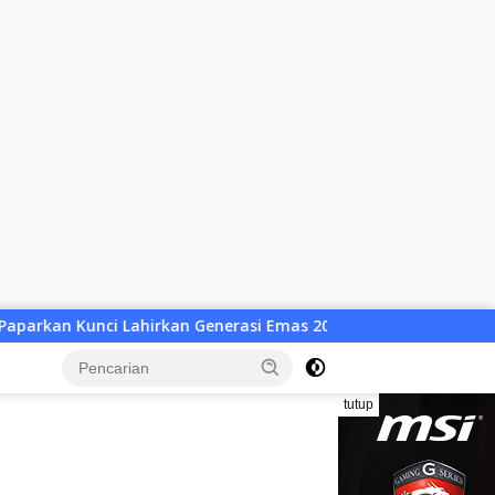
erasi Emas 2045
Atlet Wushu Dompu Dicoret Sepihak, 8 
tutup