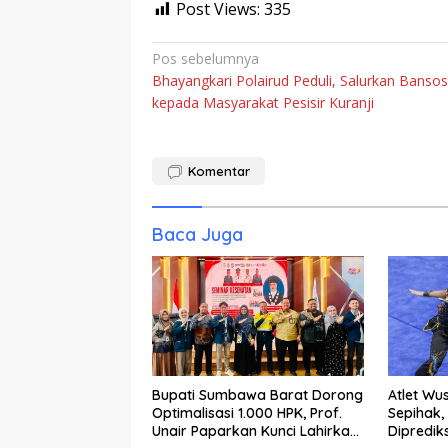
Post Views:
335
Navigasi
Pos sebelumnya
Bhayangkari Polairud Peduli, Salurkan Bansos
pos
kepada Masyarakat Pesisir Kuranji
Komentar
Baca Juga
Bupati Sumbawa Barat Dorong
Atlet Wu
Optimalisasi 1.000 HPK, Prof.
Sepihak,
Unair Paparkan Kunci Lahirkan
Dipredik