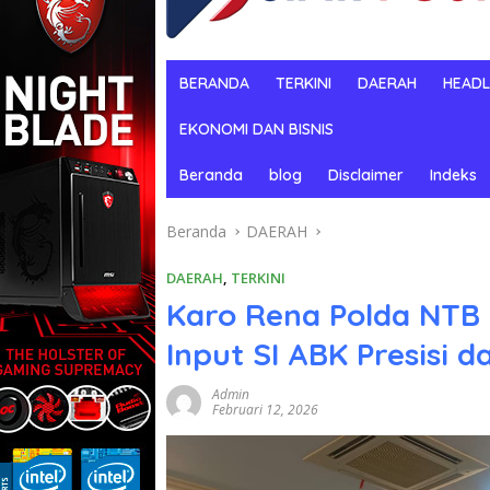
BERANDA
TERKINI
DAERAH
HEADL
EKONOMI DAN BISNIS
Beranda
blog
Disclaimer
Indeks
Beranda
DAERAH
DAERAH
,
TERKINI
Karo Rena Polda NTB 
Input SI ABK Presisi 
Admin
Februari 12, 2026