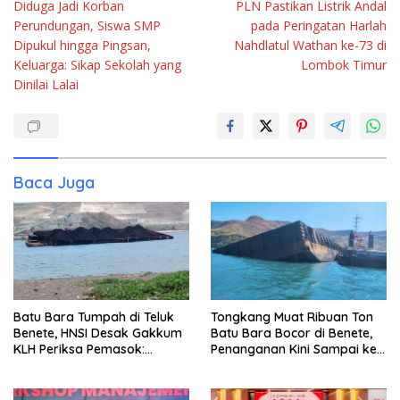
Diduga Jadi Korban
PLN Pastikan Listrik Andal
pos
Perundungan, Siswa SMP
pada Peringatan Harlah
Dipukul hingga Pingsan,
Nahdlatul Wathan ke-73 di
Keluarga: Sikap Sekolah yang
Lombok Timur
Dinilai Lalai
Baca Juga
Batu Bara Tumpah di Teluk
Tongkang Muat Ribuan Ton
Benete, HNSI Desak Gakkum
Batu Bara Bocor di Benete,
KLH Periksa Pemasok:
Penanganan Kini Sampai ke
“Jangan Tunggu Laut
Deputi Gakkum KLH
Rusak!”