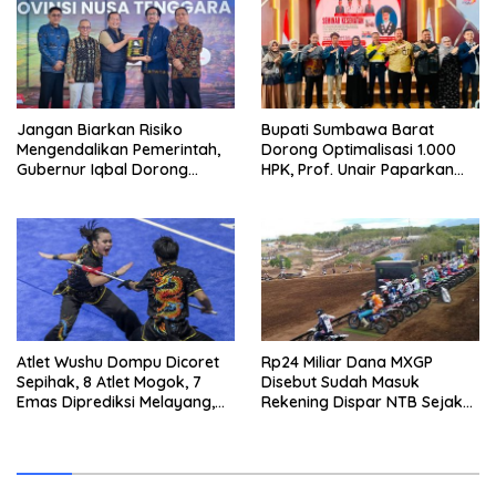
Jangan Biarkan Risiko
Bupati Sumbawa Barat
Mengendalikan Pemerintah,
Dorong Optimalisasi 1.000
Gubernur Iqbal Dorong
HPK, Prof. Unair Paparkan
Birokrasi Berani Ambil
Kunci Lahirkan Generasi
Keputusan
Emas 2045
Atlet Wushu Dompu Dicoret
Rp24 Miliar Dana MXGP
Sepihak, 8 Atlet Mogok, 7
Disebut Sudah Masuk
Emas Diprediksi Melayang,
Rekening Dispar NTB Sejak
Ada Apa di Porprov NTB
2024, Mengapa Utang Rp11
2026
Miliar Belum Dibayar?