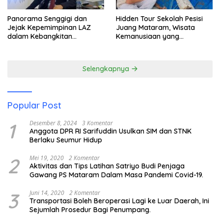
Panorama Senggigi dan
Hidden Tour Sekolah Pesisi
Jejak Kepemimpinan LAZ
Juang Mataram, Wisata
dalam Kebangkitan
Kemanusiaan yang
Pariwisata
Membuka Mata tentang
Pendidikan Anak Pesisir
Selengkapnya
Popular Post
1
Desember 8, 2024
3 Komentar
Anggota DPR RI Sarifuddin Usulkan SIM dan STNK
Berlaku Seumur Hidup
2
Mei 19, 2020
2 Komentar
Aktivitas dan Tips Latihan Satriyo Budi Penjaga
Gawang PS Mataram Dalam Masa Pandemi Covid-19.
3
Juni 14, 2020
2 Komentar
Transportasi Boleh Beroperasi Lagi ke Luar Daerah, Ini
Sejumlah Prosedur Bagi Penumpang.