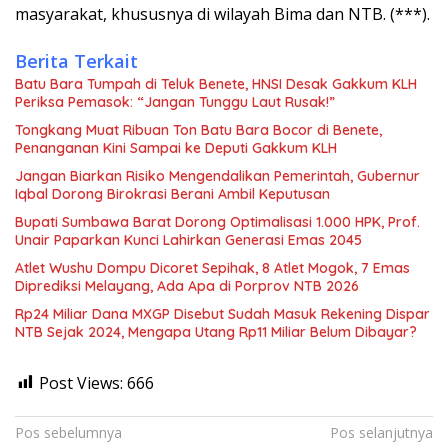
masyarakat, khususnya di wilayah Bima dan NTB. (***).
Berita Terkait
Batu Bara Tumpah di Teluk Benete, HNSI Desak Gakkum KLH
Periksa Pemasok: “Jangan Tunggu Laut Rusak!”
Tongkang Muat Ribuan Ton Batu Bara Bocor di Benete,
Penanganan Kini Sampai ke Deputi Gakkum KLH
Jangan Biarkan Risiko Mengendalikan Pemerintah, Gubernur
Iqbal Dorong Birokrasi Berani Ambil Keputusan
Bupati Sumbawa Barat Dorong Optimalisasi 1.000 HPK, Prof.
Unair Paparkan Kunci Lahirkan Generasi Emas 2045
Atlet Wushu Dompu Dicoret Sepihak, 8 Atlet Mogok, 7 Emas
Diprediksi Melayang, Ada Apa di Porprov NTB 2026
Rp24 Miliar Dana MXGP Disebut Sudah Masuk Rekening Dispar
NTB Sejak 2024, Mengapa Utang Rp11 Miliar Belum Dibayar?
Post Views:
666
Navigasi
Pos sebelumnya
Pos selanjutnya