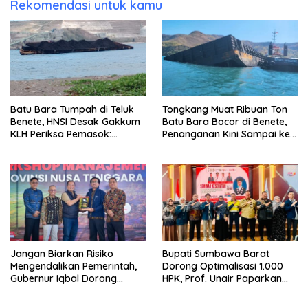
Rekomendasi untuk kamu
Batu Bara Tumpah di Teluk
Tongkang Muat Ribuan Ton
Benete, HNSI Desak Gakkum
Batu Bara Bocor di Benete,
KLH Periksa Pemasok:
Penanganan Kini Sampai ke
“Jangan Tunggu Laut
Deputi Gakkum KLH
Rusak!”
Jangan Biarkan Risiko
Bupati Sumbawa Barat
Mengendalikan Pemerintah,
Dorong Optimalisasi 1.000
Gubernur Iqbal Dorong
HPK, Prof. Unair Paparkan
Birokrasi Berani Ambil
Kunci Lahirkan Generasi
Keputusan
Emas 2045