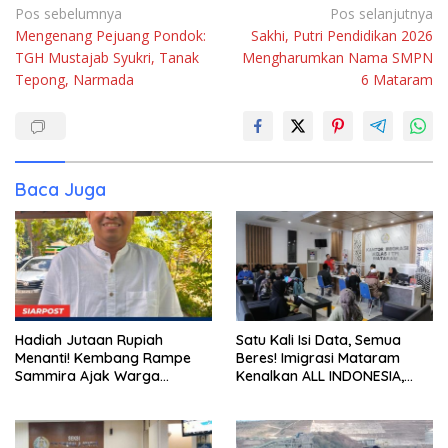
Navigasi
Pos sebelumnya
Pos selanjutnya
Mengenang Pejuang Pondok:
Sakhi, Putri Pendidikan 2026
pos
TGH Mustajab Syukri, Tanak
Mengharumkan Nama SMPN
Tepong, Narmada
6 Mataram
Baca Juga
Hadiah Jutaan Rupiah
Satu Kali Isi Data, Semua
Menanti! Kembang Rampe
Beres! Imigrasi Mataram
Sammira Ajak Warga
Kenalkan ALL INDONESIA,
Lombok Utara Ikut Lomba
Layanan Digital Satu Pintu
Sastra
untuk Pelancong
Internasional