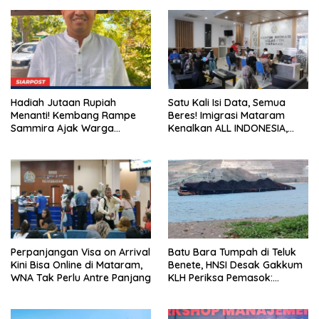
Hadiah Jutaan Rupiah
Satu Kali Isi Data, Semua
Menanti! Kembang Rampe
Beres! Imigrasi Mataram
Sammira Ajak Warga
Kenalkan ALL INDONESIA,
Lombok Utara Ikut Lomba
Layanan Digital Satu Pintu
Sastra
untuk Pelancong
Internasional
Perpanjangan Visa on Arrival
Batu Bara Tumpah di Teluk
Kini Bisa Online di Mataram,
Benete, HNSI Desak Gakkum
WNA Tak Perlu Antre Panjang
KLH Periksa Pemasok:
“Jangan Tunggu Laut
Rusak!”