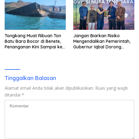
Tongkang Muat Ribuan Ton
Jangan Biarkan Risiko
Batu Bara Bocor di Benete,
Mengendalikan Pemerintah,
Penanganan Kini Sampai ke
Gubernur Iqbal Dorong
Deputi Gakkum KLH
Birokrasi Berani Ambil
Keputusan
Tinggalkan Balasan
Alamat email Anda tidak akan dipublikasikan.
Ruas yang wajib
ditandai
*