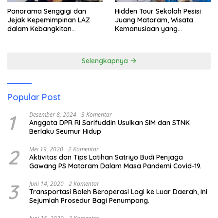
Panorama Senggigi dan
Hidden Tour Sekolah Pesisi
Jejak Kepemimpinan LAZ
Juang Mataram, Wisata
dalam Kebangkitan
Kemanusiaan yang
Pariwisata
Membuka Mata tentang
Pendidikan Anak Pesisir
Selengkapnya
Popular Post
1
Desember 8, 2024
3 Komentar
Anggota DPR RI Sarifuddin Usulkan SIM dan STNK
Berlaku Seumur Hidup
2
Mei 19, 2020
2 Komentar
Aktivitas dan Tips Latihan Satriyo Budi Penjaga
Gawang PS Mataram Dalam Masa Pandemi Covid-19.
3
Juni 14, 2020
2 Komentar
Transportasi Boleh Beroperasi Lagi ke Luar Daerah, Ini
Sejumlah Prosedur Bagi Penumpang.