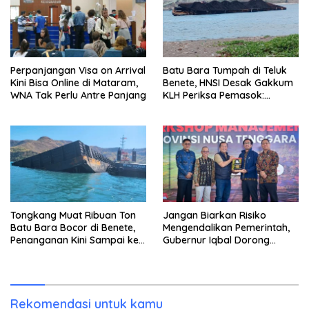
Perpanjangan Visa on Arrival
Batu Bara Tumpah di Teluk
Kini Bisa Online di Mataram,
Benete, HNSI Desak Gakkum
WNA Tak Perlu Antre Panjang
KLH Periksa Pemasok:
“Jangan Tunggu Laut
Rusak!”
Tongkang Muat Ribuan Ton
Jangan Biarkan Risiko
Batu Bara Bocor di Benete,
Mengendalikan Pemerintah,
Penanganan Kini Sampai ke
Gubernur Iqbal Dorong
Deputi Gakkum KLH
Birokrasi Berani Ambil
Keputusan
Rekomendasi untuk kamu