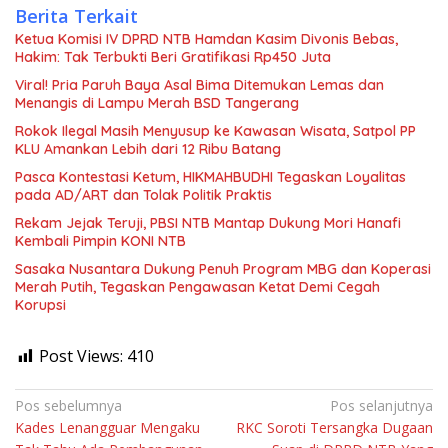
Berita Terkait
Ketua Komisi IV DPRD NTB Hamdan Kasim Divonis Bebas,
Hakim: Tak Terbukti Beri Gratifikasi Rp450 Juta
Viral! Pria Paruh Baya Asal Bima Ditemukan Lemas dan
Menangis di Lampu Merah BSD Tangerang
Rokok Ilegal Masih Menyusup ke Kawasan Wisata, Satpol PP
KLU Amankan Lebih dari 12 Ribu Batang
Pasca Kontestasi Ketum, HIKMAHBUDHI Tegaskan Loyalitas
pada AD/ART dan Tolak Politik Praktis
Rekam Jejak Teruji, PBSI NTB Mantap Dukung Mori Hanafi
Kembali Pimpin KONI NTB
Sasaka Nusantara Dukung Penuh Program MBG dan Koperasi
Merah Putih, Tegaskan Pengawasan Ketat Demi Cegah
Korupsi
Post Views:
410
Navigasi
Pos sebelumnya
Pos selanjutnya
Kades Lenangguar Mengaku
RKC Soroti Tersangka Dugaan
pos