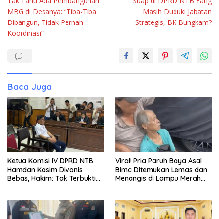
Tak Tahu Ada Pembangunan
Suap di DPRD NTB Yang
MBG di Desanya: “Tiba-Tiba
Masih Duduki Jabatan
Dibangun, Tidak Pernah
Strategis, BK Bungkam?
Koordinasi”
Baca Juga
Ketua Komisi IV DPRD NTB
Viral! Pria Paruh Baya Asal
Hamdan Kasim Divonis
Bima Ditemukan Lemas dan
Bebas, Hakim: Tak Terbukti
Menangis di Lampu Merah
Beri Gratifikasi Rp450 Juta
BSD Tangerang