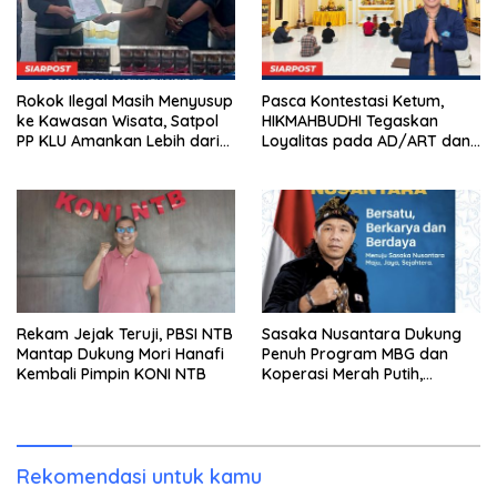
Rokok Ilegal Masih Menyusup
Pasca Kontestasi Ketum,
ke Kawasan Wisata, Satpol
HIKMAHBUDHI Tegaskan
PP KLU Amankan Lebih dari
Loyalitas pada AD/ART dan
12 Ribu Batang
Tolak Politik Praktis
Rekam Jejak Teruji, PBSI NTB
Sasaka Nusantara Dukung
Mantap Dukung Mori Hanafi
Penuh Program MBG dan
Kembali Pimpin KONI NTB
Koperasi Merah Putih,
Tegaskan Pengawasan Ketat
Demi Cegah Korupsi
Rekomendasi untuk kamu