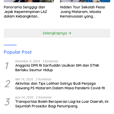
Panorama Senggigi dan
Hidden Tour Sekolah Pesisi
Jejak Kepemimpinan LAZ
Juang Mataram, Wisata
dalam Kebangkitan
Kemanusiaan yang
Pariwisata
Membuka Mata tentang
Pendidikan Anak Pesisir
Selengkapnya
Popular Post
1
Desember 8, 2024
3 Komentar
Anggota DPR RI Sarifuddin Usulkan SIM dan STNK
Berlaku Seumur Hidup
2
Mei 19, 2020
2 Komentar
Aktivitas dan Tips Latihan Satriyo Budi Penjaga
Gawang PS Mataram Dalam Masa Pandemi Covid-19.
3
Juni 14, 2020
2 Komentar
Transportasi Boleh Beroperasi Lagi ke Luar Daerah, Ini
Sejumlah Prosedur Bagi Penumpang.