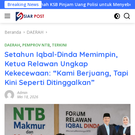
Langsung
r Jannah KSB Pinjam Uang Polisi untuk Menyeberang, Asesmen B
Breaking News
ke
konten
Beranda
DAERAH
DAERAH
,
PEMPROV NTB
,
TERKINI
Setahun Iqbal-Dinda Memimpin,
Ketua Relawan Ungkap
Kekecewaan: “Kami Berjuang, Tapi
Kini Seperti Ditinggalkan”
Admin
Mei 18, 2026