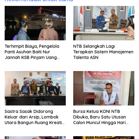
Terhimpit Biaya, Pengelola
NTB Selangkah Lagi
Panti Asuhan Baiti Nur
Terapkan Sistem Manajemen
Jannah KSB Pinjam Uang
Talenta ASN
Polisi untuk Menyeberang,
Asesmen Bantuan Tak
Kunjung Tuntas
Sastra Sasak Didorong
Bursa Ketua KONI NTB
Keluar dari Arsip, Lombok
Dibuka, Baru Satu Utusan
Utara Bangun Ruang Kreatif
Calon Muncul Hingga Hari
bagi Generasi Muda
Kedua