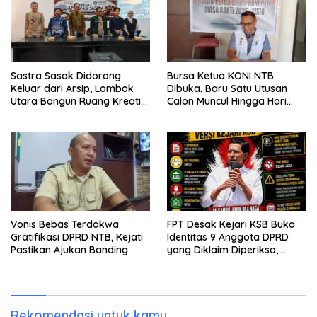
Sastra Sasak Didorong
Bursa Ketua KONI NTB
Keluar dari Arsip, Lombok
Dibuka, Baru Satu Utusan
Utara Bangun Ruang Kreatif
Calon Muncul Hingga Hari
bagi Generasi Muda
Kedua
Vonis Bebas Terdakwa
FPT Desak Kejari KSB Buka
Gratifikasi DPRD NTB, Kejati
Identitas 9 Anggota DPRD
Pastikan Ajukan Banding
yang Diklaim Diperiksa,
Kasus Combine Tak Kunjung
Ada Tersangka
Rekomendasi untuk kamu