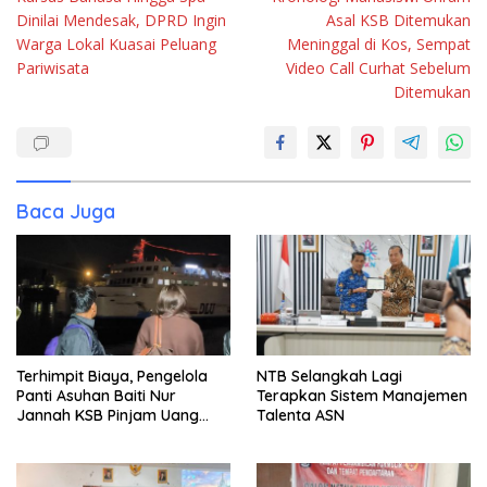
pos
Dinilai Mendesak, DPRD Ingin
Asal KSB Ditemukan
Warga Lokal Kuasai Peluang
Meninggal di Kos, Sempat
Pariwisata
Video Call Curhat Sebelum
Ditemukan
Baca Juga
Terhimpit Biaya, Pengelola
NTB Selangkah Lagi
Panti Asuhan Baiti Nur
Terapkan Sistem Manajemen
Jannah KSB Pinjam Uang
Talenta ASN
Polisi untuk Menyeberang,
Asesmen Bantuan Tak
Kunjung Tuntas