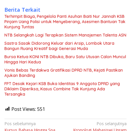
Berita Terkait
Terhimpit Biaya, Pengelola Panti Asuhan Baiti Nur Jannah KSB
Pinjam Uang Polisi untuk Menyeberang, Asesmen Bantuan Tak
Kunjung Tuntas
NTB Selangkah Lagi Terapkan Sistem Manajemen Talenta ASN
Sastra Sasak Didorong Keluar dari Arsip, Lombok Utara
Bangun Ruang Kreatif bagi Generasi Muda
Bursa Ketua KONI NTB Dibuka, Baru Satu Utusan Calon Muncul
Hingga Hari Kedua
Vonis Bebas Terdakwa Gratifikasi DPRD NTB, Kejati Pastikan
Ajukan Banding
FPT Desak Kejari KSB Buka Identitas 9 Anggota DPRD yang
Diklaim Diperiksa, Kasus Combine Tak Kunjung Ada
Tersangka
Post Views:
551
Navigasi
Pos sebelumnya
Pos selanjutnya
Kursus Bahasa Hingga Spa
Kronologi Mahasiswi Unram