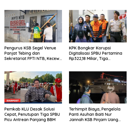
Ramah Lingkungan
Pengurus KSB Segel Venue
KPK Bongkar Korupsi
Panjat Tebing dan
Digitalisasi SPBU Pertamina
Sekretariat FPTI NTB, Kecewa
Rp322,18 Miliar, Tiga
Emas Porprov Beralih Ke
Tersangka Ditahan
Dompu
Pemkab KLU Desak Solusi
Terhimpit Biaya, Pengelola
Cepat, Penutupan Tiga SPBU
Panti Asuhan Baiti Nur
Picu Antrean Panjang BBM
Jannah KSB Pinjam Uang
Polisi untuk Menyeberang,
Asesmen Bantuan Tak