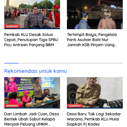
Pemkab KLU Desak Solusi
Terhimpit Biaya, Pengelola
Cepat, Penutupan Tiga SPBU
Panti Asuhan Baiti Nur
Picu Antrean Panjang BBM
Jannah KSB Pinjam Uang
Polisi untuk Menyeberang,
Asesmen Bantuan Tak
Kunjung Tuntas
Rekomendasi untuk kamu
Dari Limbah Jadi Cuan, Desa
Desa Baru Tak Lagi Sekadar
Bentek Ubah Sabut Kelapa
Wacana, Pemkab KLU Mulai
Menjadi Peluang UMKM
Siapkan Pj Kades