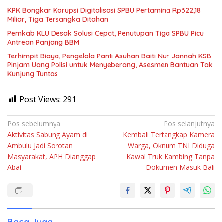
KPK Bongkar Korupsi Digitalisasi SPBU Pertamina Rp322,18
Miliar, Tiga Tersangka Ditahan
Pemkab KLU Desak Solusi Cepat, Penutupan Tiga SPBU Picu
Antrean Panjang BBM
Terhimpit Biaya, Pengelola Panti Asuhan Baiti Nur Jannah KSB
Pinjam Uang Polisi untuk Menyeberang, Asesmen Bantuan Tak
Kunjung Tuntas
Post Views:
291
Navigasi
Pos sebelumnya
Pos selanjutnya
Aktivitas Sabung Ayam di
Kembali Tertangkap Kamera
pos
Ambulu Jadi Sorotan
Warga, Oknum TNI Diduga
Masyarakat, APH Dianggap
Kawal Truk Kambing Tanpa
Abai
Dokumen Masuk Bali
Baca Juga