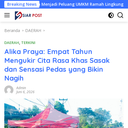
Langsung
elapa Menjadi Peluang UMKM Ramah Lingkungan
Breaking News
Desa Ba
ke
konten
Beranda
DAERAH
DAERAH
,
TERKINI
Alika Praya: Empat Tahun
Mengukir Cita Rasa Khas Sasak
dan Sensasi Pedas yang Bikin
Nagih
Admin
Juni 6, 2026