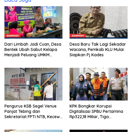
Dari Limbah Jadi Cuan, Desa
Desa Baru Tak Lagi Sekadar
Bentek Ubah Sabut Kelapa
Wacana, Pemkab KLU Mulai
Menjadi Peluang UMKM
Siapkan Pj Kades
Ramah Lingkungan
Pengurus KSB Segel Venue
KPK Bongkar Korupsi
Panjat Tebing dan
Digitalisasi SPBU Pertamina
Sekretariat FPTI NTB, Kecewa
Rp322,18 Miliar, Tiga
Emas Porprov Beralih Ke
Tersangka Ditahan
Dompu