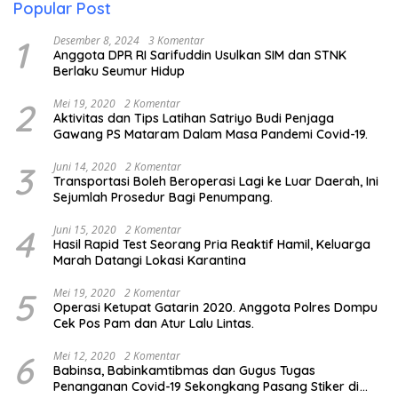
Popular Post
1
Desember 8, 2024
3 Komentar
Anggota DPR RI Sarifuddin Usulkan SIM dan STNK
Berlaku Seumur Hidup
2
Mei 19, 2020
2 Komentar
Aktivitas dan Tips Latihan Satriyo Budi Penjaga
Gawang PS Mataram Dalam Masa Pandemi Covid-19.
3
Juni 14, 2020
2 Komentar
Transportasi Boleh Beroperasi Lagi ke Luar Daerah, Ini
Sejumlah Prosedur Bagi Penumpang.
4
Juni 15, 2020
2 Komentar
Hasil Rapid Test Seorang Pria Reaktif Hamil, Keluarga
Marah Datangi Lokasi Karantina
5
Mei 19, 2020
2 Komentar
Operasi Ketupat Gatarin 2020. Anggota Polres Dompu
Cek Pos Pam dan Atur Lalu Lintas.
6
Mei 12, 2020
2 Komentar
Babinsa, Babinkamtibmas dan Gugus Tugas
Penanganan Covid-19 Sekongkang Pasang Stiker di