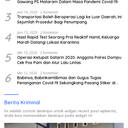
Gawang PS Mataram Dalam Masa Pandemi Covid-19.
3
Juni 14, 2020
2 Komentar
Transportasi Boleh Beroperasi Lagi ke Luar Daerah, Ini
Sejumlah Prosedur Bagi Penumpang.
4
Juni 15, 2020
2 Komentar
Hasil Rapid Test Seorang Pria Reaktif Hamil, Keluarga
Marah Datangi Lokasi Karantina
5
Mei 19, 2020
2 Komentar
Operasi Ketupat Gatarin 2020. Anggota Polres Dompu
Cek Pos Pam dan Atur Lalu Lintas.
6
Mei 12, 2020
2 Komentar
Babinsa, Babinkamtibmas dan Gugus Tugas
Penanganan Covid-19 Sekongkang Pasang Stiker di
Rumah Warga Berstatus ODP.
Berita Kriminal
Ini adalah contoh deskripsi untuk widget recent post wpberita,
anda bisa memasukkan deskripsi pada widget ini.