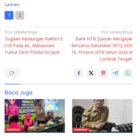
Laman:
1
2
Navigasi
Pos sebelumnya
Pos selanjutnya
Dugaan Kandungan Bakteri E.
Bank NTB Syariah Mengajak
pos
Coli Pada Air, Mahasiswa
Bersama Sukseskan MTQ XXXI
Tuntut Dirut PDAM Dicopot
Tk. Provinsi NTB tahun 2026 di
Lombok Tengah
Baca Juga