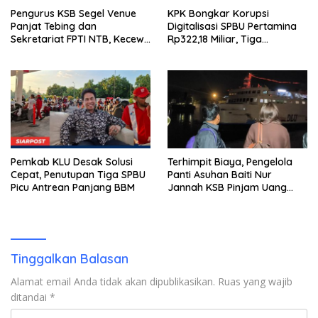
Pengurus KSB Segel Venue
KPK Bongkar Korupsi
Panjat Tebing dan
Digitalisasi SPBU Pertamina
Sekretariat FPTI NTB, Kecewa
Rp322,18 Miliar, Tiga
Emas Porprov Beralih Ke
Tersangka Ditahan
Dompu
Pemkab KLU Desak Solusi
Terhimpit Biaya, Pengelola
Cepat, Penutupan Tiga SPBU
Panti Asuhan Baiti Nur
Picu Antrean Panjang BBM
Jannah KSB Pinjam Uang
Polisi untuk Menyeberang,
Asesmen Bantuan Tak
Kunjung Tuntas
Tinggalkan Balasan
Alamat email Anda tidak akan dipublikasikan.
Ruas yang wajib
ditandai
*