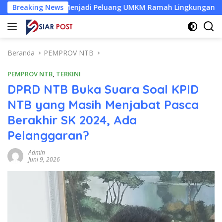
Langsung
apa Menjadi Peluang UMKM Ramah Lingkungan
Breaking News
Desa Baru
ke
konten
Beranda
PEMPROV NTB
PEMPROV NTB
,
TERKINI
DPRD NTB Buka Suara Soal KPID
NTB yang Masih Menjabat Pasca
Berakhir SK 2024, Ada
Pelanggaran?
Admin
Juni 9, 2026