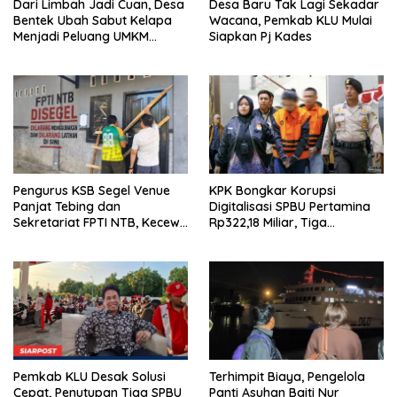
Dari Limbah Jadi Cuan, Desa
Desa Baru Tak Lagi Sekadar
Bentek Ubah Sabut Kelapa
Wacana, Pemkab KLU Mulai
Menjadi Peluang UMKM
Siapkan Pj Kades
Ramah Lingkungan
Pengurus KSB Segel Venue
KPK Bongkar Korupsi
Panjat Tebing dan
Digitalisasi SPBU Pertamina
Sekretariat FPTI NTB, Kecewa
Rp322,18 Miliar, Tiga
Emas Porprov Beralih Ke
Tersangka Ditahan
Dompu
Pemkab KLU Desak Solusi
Terhimpit Biaya, Pengelola
Cepat, Penutupan Tiga SPBU
Panti Asuhan Baiti Nur