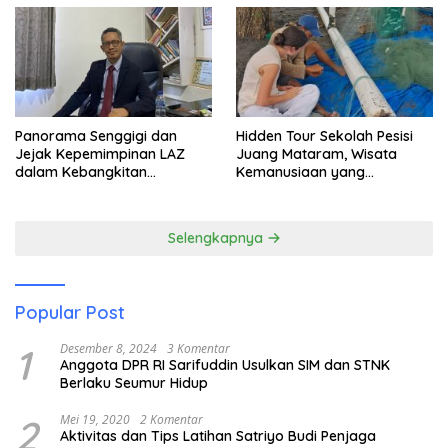
Panorama Senggigi dan
Hidden Tour Sekolah Pesisi
Jejak Kepemimpinan LAZ
Juang Mataram, Wisata
dalam Kebangkitan
Kemanusiaan yang
Pariwisata
Membuka Mata tentang
Pendidikan Anak Pesisir
Selengkapnya
Popular Post
1
Desember 8, 2024
3 Komentar
Anggota DPR RI Sarifuddin Usulkan SIM dan STNK
Berlaku Seumur Hidup
2
Mei 19, 2020
2 Komentar
Aktivitas dan Tips Latihan Satriyo Budi Penjaga