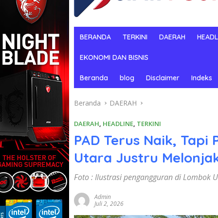
BERANDA
TERKINI
DAERAH
HEADL
EKONOMI DAN BISNIS
Beranda
blog
Disclaimer
Indeks
Beranda
DAERAH
DAERAH
,
HEADLINE
,
TERKINI
PAD Terus Naik, Tap
Utara Justru Melonjak
Foto : Ilustrasi pengangguran di Lombok 
Admin
Juli 2, 2026