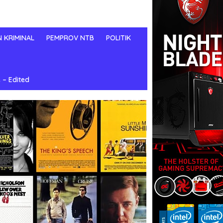
N KRIMINAL
PEMPROV NTB
POLITIK
 – Edited