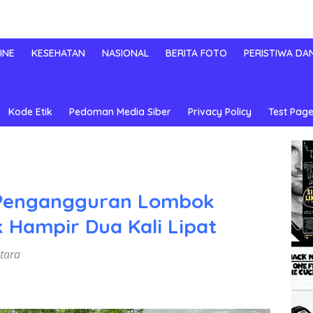
INE
KESEHATAN
NASIONAL
BERITA FOTO
PERISTIWA DA
Kode Etik
Pedoman Media Siber
Privacy Policy
Test Page
i Pengangguran Lombok
 Hampir Dua Kali Lipat
Utara