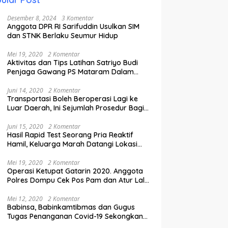
Desember 8, 2024
3 Komentar
Anggota DPR RI Sarifuddin Usulkan SIM
dan STNK Berlaku Seumur Hidup
Mei 19, 2020
2 Komentar
Aktivitas dan Tips Latihan Satriyo Budi
Penjaga Gawang PS Mataram Dalam
Masa Pandemi Covid-19.
Juni 14, 2020
2 Komentar
Transportasi Boleh Beroperasi Lagi ke
Luar Daerah, Ini Sejumlah Prosedur Bagi
Penumpang.
Juni 15, 2020
2 Komentar
Hasil Rapid Test Seorang Pria Reaktif
Hamil, Keluarga Marah Datangi Lokasi
Karantina
Mei 19, 2020
2 Komentar
Operasi Ketupat Gatarin 2020. Anggota
Polres Dompu Cek Pos Pam dan Atur Lalu
Lintas.
Mei 12, 2020
2 Komentar
Babinsa, Babinkamtibmas dan Gugus
Tugas Penanganan Covid-19 Sekongkang
Pasang Stiker di Rumah Warga Berstatus