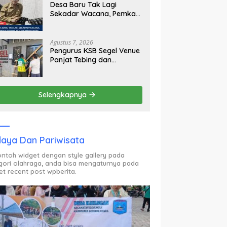
Desa Baru Tak Lagi
Sekadar Wacana, Pemkab
KLU Mulai Siapkan Pj
Kades
Agustus 7, 2026
Pengurus KSB Segel Venue
Panjat Tebing dan
Sekretariat FPTI NTB,
Kecewa Emas Porprov
Beralih Ke Dompu
Selengkapnya
aya Dan Pariwisata
contoh widget dengan style gallery pada
gori olahraga, anda bisa mengaturnya pada
et recent post wpberita.