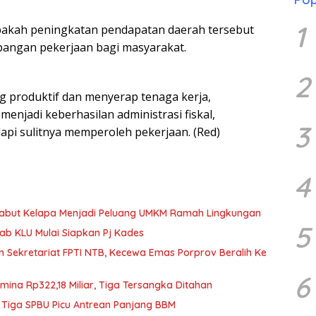
1
akah peningkatan pendapatan daerah tersebut
angan pekerjaan bagi masyarakat.
2
ng produktif dan menyerap tenaga kerja,
enjadi keberhasilan administrasi fiskal,
3
i sulitnya memperoleh pekerjaan. (Red)
4
Sabut Kelapa Menjadi Peluang UMKM Ramah Lingkungan
5
b KLU Mulai Siapkan Pj Kades
n Sekretariat FPTI NTB, Kecewa Emas Porprov Beralih Ke
6
mina Rp322,18 Miliar, Tiga Tersangka Ditahan
 Tiga SPBU Picu Antrean Panjang BBM