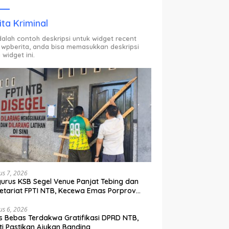
ODP.
ita Kriminal
adalah contoh deskripsi untuk widget recent
 wpberita, anda bisa memasukkan deskripsi
 widget ini.
us 7, 2026
urus KSB Segel Venue Panjat Tebing dan
etariat FPTI NTB, Kecewa Emas Porprov
lih Ke Dompu
us 6, 2026
s Bebas Terdakwa Gratifikasi DPRD NTB,
ti Pastikan Ajukan Banding