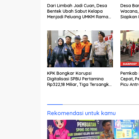
Dari Limbah Jadi Cuan, Desa
Desa Bar
Bentek Ubah Sabut Kelapa
Wacana,
Menjadi Peluang UMKM Ramah
Siapkan 
Lingkungan
KPK Bongkar Korupsi
Pemkab K
Digitalisasi SPBU Pertamina
Cepat, P
Rp322,18 Miliar, Tiga Tersangka
Picu Ant
Ditahan
Rekomendasi untuk kamu