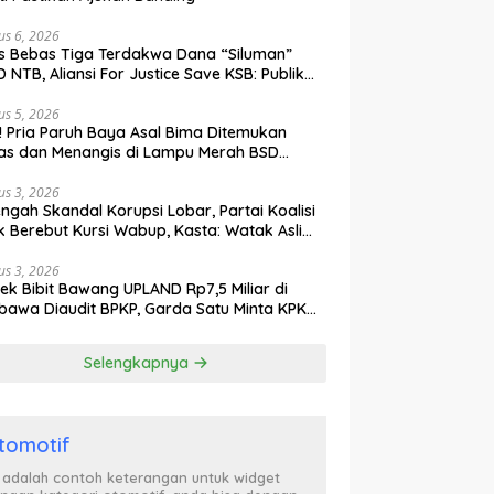
us 6, 2026
s Bebas Tiga Terdakwa Dana “Siluman”
 NTB, Aliansi For Justice Save KSB: Publik
ak Curiga, Minta MA dan KY Turun Tangan
us 5, 2026
l! Pria Paruh Baya Asal Bima Ditemukan
as dan Menangis di Lampu Merah BSD
gerang
us 3, 2026
engah Skandal Korupsi Lobar, Partai Koalisi
k Berebut Kursi Wabup, Kasta: Watak Asli
tik Kekuasaan Terbongkar!
us 3, 2026
ek Bibit Bawang UPLAND Rp7,5 Miliar di
awa Diaudit BPKP, Garda Satu Minta KPK
n Awasi Dugaan Kejanggalan
Selengkapnya
tomotif
i adalah contoh keterangan untuk widget