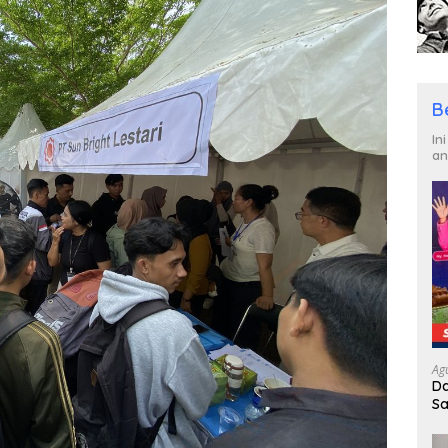
B
In
an
Ag
Da
Sa
R