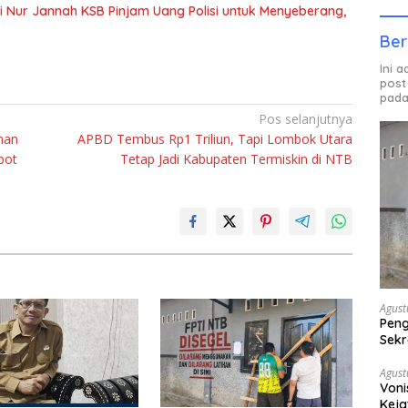
iti Nur Jannah KSB Pinjam Uang Polisi untuk Menyeberang,
Ber
Ini 
post
pada
Pos selanjutnya
nan
APBD Tembus Rp1 Triliun, Tapi Lombok Utara
pot
Tetap Jadi Kabupaten Termiskin di NTB
Agust
Peng
Sekr
Bera
Agust
Voni
Keja