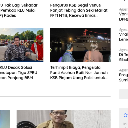
u Tak Lagi Sekadar
Pengurus KSB Segel Venue
Agust
 Pemkab KLU Mulai
Panjat Tebing dan Sekretariat
Voni
Pj Kades
FPTI NTB, Kecewa Emas
DPRD
Porprov Beralih Ke Dompu
Berh
Agust
Vira
Lem
Tan
Agust
Di T
Sibu
Poli
LU Desak Solusi
Terhimpit Biaya, Pengelola
Agust
enutupan Tiga SPBU
Panti Asuhan Baiti Nur Jannah
Proy
rean Panjang BBM
KSB Pinjam Uang Polisi untuk
Sumb
Menyeberang, Asesmen
Turu
Bantuan Tak Kunjung Tuntas
O
In