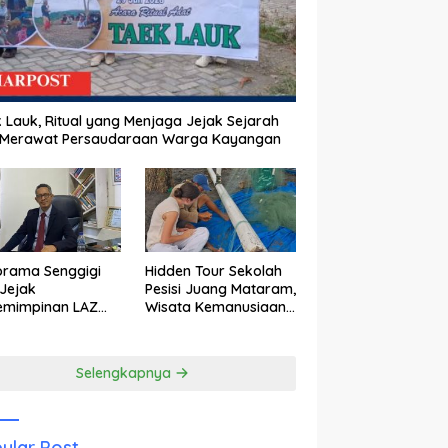
 Lauk, Ritual yang Menjaga Jejak Sejarah
 Merawat Persaudaraan Warga Kayangan
orama Senggigi
Hidden Tour Sekolah
Jejak
Pesisi Juang Mataram,
emimpinan LAZ
Wisata Kemanusiaan
am Kebangkitan
yang Membuka Mata
wisata
tentang Pendidikan
Anak Pesisir
Selengkapnya
ular Post