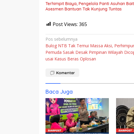
Terhimpit Biaya, Pengelola Panti Asuhan Ba
Asesmen Bantuan Tak Kunjung Tuntas
Post Views:
365
Navigasi
Pos sebelumnya
Bulog NTB Tak Temui Massa Aksi, Perhimpu
pos
Pemuda Sasak Desak Pimpinan Wilayah Dico
usai Kasus Beras Oplosan
Komentar
Baca Juga