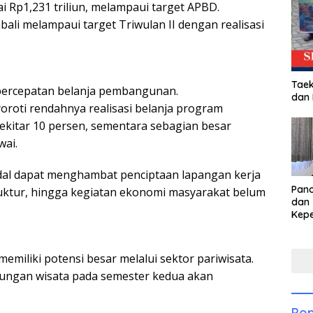
 Rp1,231 triliun, melampaui target APBD.
li melampaui target Triwulan II dengan realisasi
Taek
 percepatan belanja pembangunan.
dan
oti rendahnya realisasi belanja program
sekitar 10 persen, sementara sebagian besar
wai.
dal dapat menghambat penciptaan lapangan kerja
Pan
uktur, hingga kegiatan ekonomi masyarakat belum
dan 
Kep
dal
Pari
iliki potensi besar melalui sektor pariwisata.
jungan wisata pada semester kedua akan
Pop