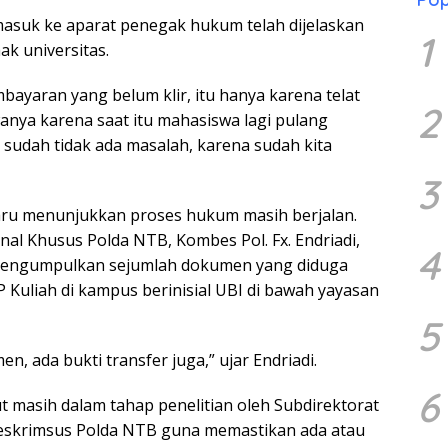
asuk ke aparat penegak hukum telah dijelaskan
1
ak universitas.
bayaran yang belum klir, itu hanya karena telat
2
nya karena saat itu mahasiswa lagi pulang
sudah tidak ada masalah, karena sudah kita
3
ru menunjukkan proses hukum masih berjalan.
inal Khusus Polda NTB, Kombes Pol. Fx. Endriadi,
4
mengumpulkan sejumlah dokumen yang diduga
 Kuliah di kampus berinisial UBI di bawah yayasan
5
en, ada bukti transfer juga,” ujar Endriadi.
6
 masih dalam tahap penelitian oleh Subdirektorat
itreskrimsus Polda NTB guna memastikan ada atau