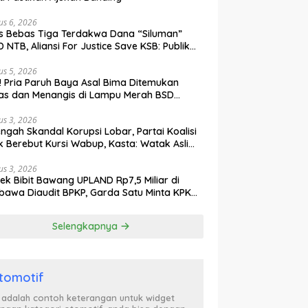
us 6, 2026
s Bebas Tiga Terdakwa Dana “Siluman”
 NTB, Aliansi For Justice Save KSB: Publik
ak Curiga, Minta MA dan KY Turun Tangan
us 5, 2026
l! Pria Paruh Baya Asal Bima Ditemukan
as dan Menangis di Lampu Merah BSD
gerang
us 3, 2026
engah Skandal Korupsi Lobar, Partai Koalisi
k Berebut Kursi Wabup, Kasta: Watak Asli
tik Kekuasaan Terbongkar!
us 3, 2026
ek Bibit Bawang UPLAND Rp7,5 Miliar di
awa Diaudit BPKP, Garda Satu Minta KPK
n Awasi Dugaan Kejanggalan
Selengkapnya
tomotif
i adalah contoh keterangan untuk widget