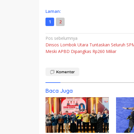
Laman:
1
2
Navigasi
Pos sebelumnya
Dinsos Lombok Utara Tuntaskan Seluruh SP
pos
Meski APBD Dipangkas Rp260 Miliar
Komentar
Baca Juga