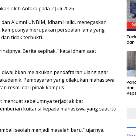
kan oleh Antara pada 2 Juli 2026.
n dan Alumni UNBIM, Idham Halid, menegaskan
a kampusnya merupakan persoalan lama yang
Taek
 dan tidak terbukti.
dan
insipnya. Berita sepihak,” kata Idham saat
p diwajibkan melakukan pendaftaran ulang agar
n akademik. Pembayaran yang dilakukan mahasiswa,
Pan
aran resmi dari pihak kampus.
dan 
Kep
dal
 mencuat sebelumnya terjadi akibat
Pari
emberian kuitansi kepada mahasiswa yang saat itu
kembali seolah menjadi masalah baru,” ujarnya.
Pop