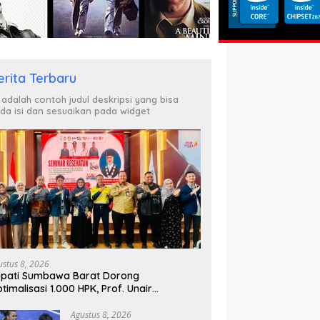
erita Terbaru
i adalah contoh judul deskripsi yang bisa
da isi dan sesuaikan pada widget
ustus 8, 2026
pati Sumbawa Barat Dorong
timalisasi 1.000 HPK, Prof. Unair
parkan Kunci Lahirkan Generasi Emas
045
Agustus 8, 2026