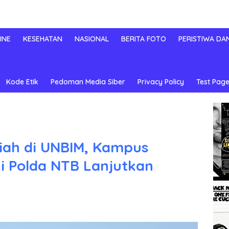
INE
KESEHATAN
NASIONAL
BERITA FOTO
PERISTIWA DA
Kode Etik
Pedoman Media Siber
Privacy Policy
Test Page
liah di UNBIM, Kampus
i Polda NTB Lanjutkan