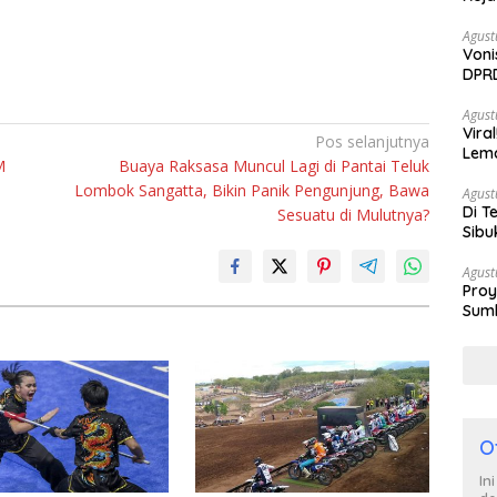
Agust
Voni
DPRD
Berh
Agust
Vira
Pos selanjutnya
Lem
M
Buaya Raksasa Muncul Lagi di Pantai Teluk
Tan
Lombok Sangatta, Bikin Panik Pengunjung, Bawa
Agust
Di T
Sesuatu di Mulutnya?
Sibu
Poli
Agust
Proy
Sumb
Turu
O
In