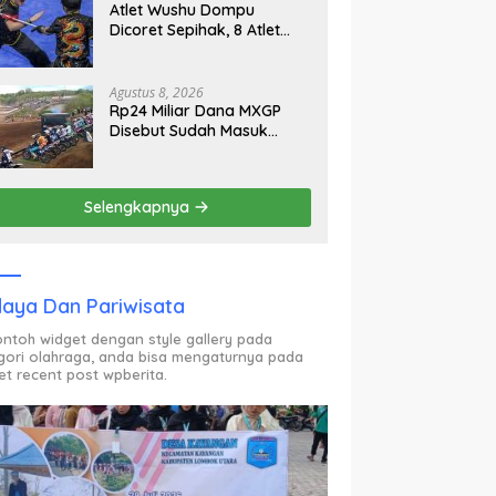
Atlet Wushu Dompu
Dicoret Sepihak, 8 Atlet
Mogok, 7 Emas Diprediksi
Melayang, Ada Apa di
Porprov NTB 2026
Agustus 8, 2026
Rp24 Miliar Dana MXGP
Disebut Sudah Masuk
Rekening Dispar NTB
Sejak 2024, Mengapa
Utang Rp11 Miliar Belum
Selengkapnya
Dibayar?
aya Dan Pariwisata
contoh widget dengan style gallery pada
gori olahraga, anda bisa mengaturnya pada
et recent post wpberita.