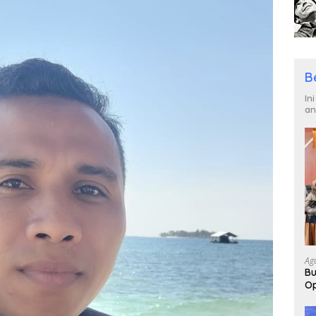
B
In
an
Ag
Bu
Op
Pa
2