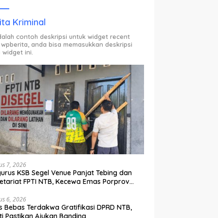
ODP.
ita Kriminal
adalah contoh deskripsi untuk widget recent
 wpberita, anda bisa memasukkan deskripsi
 widget ini.
us 7, 2026
urus KSB Segel Venue Panjat Tebing dan
etariat FPTI NTB, Kecewa Emas Porprov
lih Ke Dompu
us 6, 2026
s Bebas Terdakwa Gratifikasi DPRD NTB,
ti Pastikan Ajukan Banding