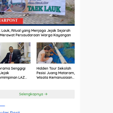
 Lauk, Ritual yang Menjaga Jejak Sejarah
 Merawat Persaudaraan Warga Kayangan
orama Senggigi
Hidden Tour Sekolah
Jejak
Pesisi Juang Mataram,
emimpinan LAZ
Wisata Kemanusiaan
am Kebangkitan
yang Membuka Mata
wisata
tentang Pendidikan
Anak Pesisir
Selengkapnya
ular Post