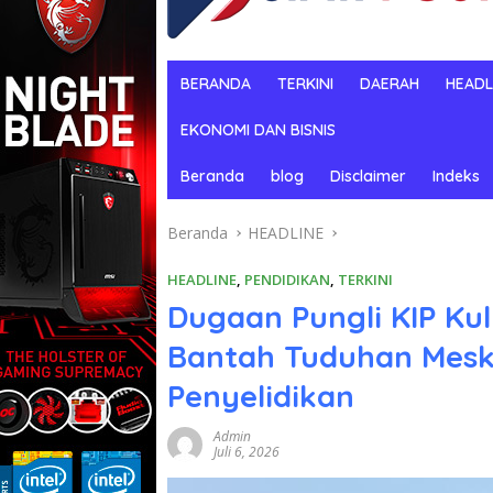
BERANDA
TERKINI
DAERAH
HEADL
EKONOMI DAN BISNIS
Beranda
blog
Disclaimer
Indeks
Beranda
HEADLINE
HEADLINE
,
PENDIDIKAN
,
TERKINI
Dugaan Pungli KIP Ku
Bantah Tuduhan Mesk
Penyelidikan
Admin
Juli 6, 2026