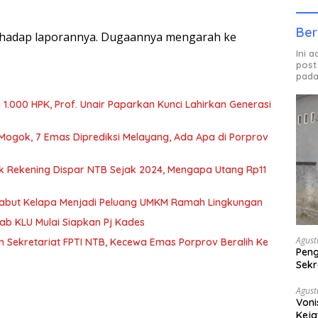
Ber
erhadap laporannya. Dugaannya mengarah ke
Ini 
post
pada
1.000 HPK, Prof. Unair Paparkan Kunci Lahirkan Generasi
 Mogok, 7 Emas Diprediksi Melayang, Ada Apa di Porprov
k Rekening Dispar NTB Sejak 2024, Mengapa Utang Rp11
Sabut Kelapa Menjadi Peluang UMKM Ramah Lingkungan
b KLU Mulai Siapkan Pj Kades
Agust
n Sekretariat FPTI NTB, Kecewa Emas Porprov Beralih Ke
Peng
Sekr
Bera
Agust
Voni
Keja