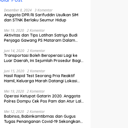
Desember 8, 2024
3 Komentar
Anggota DPR RI Sarifuddin Usulkan SIM
dan STNK Berlaku Seumur Hidup
Mei 19, 2020
2 Komentar
Aktivitas dan Tips Latihan Satriyo Budi
Penjaga Gawang PS Mataram Dalam
Masa Pandemi Covid-19.
Juni 14, 2020
2 Komentar
Transportasi Boleh Beroperasi Lagi ke
Luar Daerah, Ini Sejumlah Prosedur Bagi
Penumpang.
Juni 15, 2020
2 Komentar
Hasil Rapid Test Seorang Pria Reaktif
Hamil, Keluarga Marah Datangi Lokasi
Karantina
Mei 19, 2020
2 Komentar
Operasi Ketupat Gatarin 2020. Anggota
Polres Dompu Cek Pos Pam dan Atur Lalu
Lintas.
Mei 12, 2020
2 Komentar
Babinsa, Babinkamtibmas dan Gugus
Tugas Penanganan Covid-19 Sekongkang
Pasang Stiker di Rumah Warga Berstatus