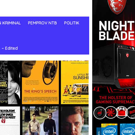
N KRIMINAL
PEMPROV NTB
POLITIK
 – Edited