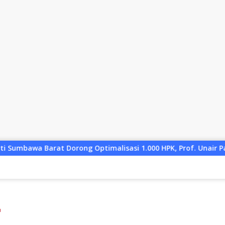
ptimalisasi 1.000 HPK, Prof. Unair Paparkan Kunci Lahirkan G