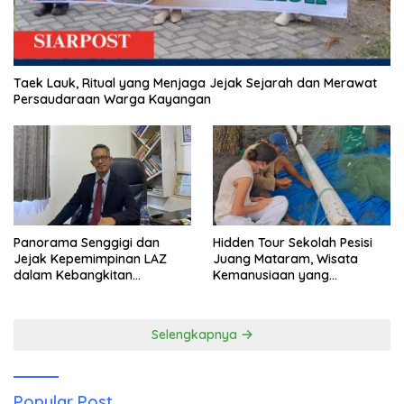
Taek Lauk, Ritual yang Menjaga Jejak Sejarah dan Merawat
Persaudaraan Warga Kayangan
Panorama Senggigi dan
Hidden Tour Sekolah Pesisi
Jejak Kepemimpinan LAZ
Juang Mataram, Wisata
dalam Kebangkitan
Kemanusiaan yang
Pariwisata
Membuka Mata tentang
Pendidikan Anak Pesisir
Selengkapnya
Popular Post