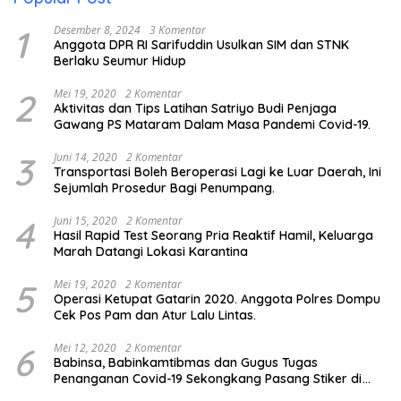
1
Desember 8, 2024
3 Komentar
Anggota DPR RI Sarifuddin Usulkan SIM dan STNK
Berlaku Seumur Hidup
2
Mei 19, 2020
2 Komentar
Aktivitas dan Tips Latihan Satriyo Budi Penjaga
Gawang PS Mataram Dalam Masa Pandemi Covid-19.
3
Juni 14, 2020
2 Komentar
Transportasi Boleh Beroperasi Lagi ke Luar Daerah, Ini
Sejumlah Prosedur Bagi Penumpang.
4
Juni 15, 2020
2 Komentar
Hasil Rapid Test Seorang Pria Reaktif Hamil, Keluarga
Marah Datangi Lokasi Karantina
5
Mei 19, 2020
2 Komentar
Operasi Ketupat Gatarin 2020. Anggota Polres Dompu
Cek Pos Pam dan Atur Lalu Lintas.
6
Mei 12, 2020
2 Komentar
Babinsa, Babinkamtibmas dan Gugus Tugas
Penanganan Covid-19 Sekongkang Pasang Stiker di
Rumah Warga Berstatus ODP.