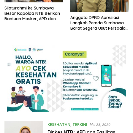
Silaturahmi ke Sumbawa
Besar Kapolda NTB Berikan
Anggota DPRD Apresiasi
Bantuan Masker, APD dan
Langkah Pemda Sumbawa
Sembako
Barat Segera Usut Persoalan
APD Bekas Sampai Tuntas
KESEHATAN
,
TERKINI
Mei 28, 2020
Dinkes NTB : APD dan Fasilitas