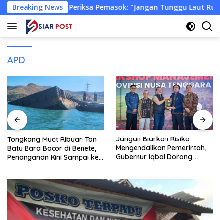
Langsung
 KLH Periksa Pemasok: “Jangan Tunggu Laut Rusak!”
Breaking News
To
ke
konten
APD
Jangan Biarkan Risiko
Tongkang Muat Ribuan Ton
Mengendalikan Pemerintah,
Batu Bara Bocor di Benete,
Gubernur Iqbal Dorong
Penanganan Kini Sampai ke
Birokrasi Berani Ambil
Deputi Gakkum KLH
Keputusan