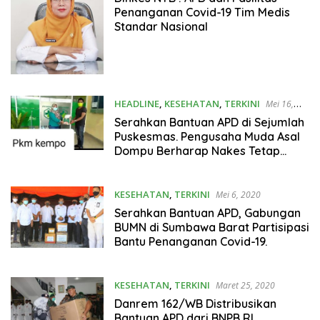
Penanganan Covid-19 Tim Medis
Standar Nasional
HEADLINE
,
KESEHATAN
,
TERKINI
Mei 16,
2020
Serahkan Bantuan APD di Sejumlah
Puskesmas. Pengusaha Muda Asal
Dompu Berharap Nakes Tetap
Semangat Hadapi Covid-19.
KESEHATAN
,
TERKINI
Mei 6, 2020
Serahkan Bantuan APD, Gabungan
BUMN di Sumbawa Barat Partisipasi
Bantu Penanganan Covid-19.
KESEHATAN
,
TERKINI
Maret 25, 2020
Danrem 162/WB Distribusikan
Bantuan APD dari BNPB RI