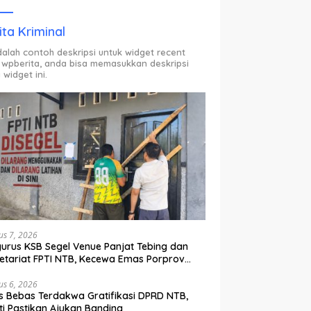
ODP.
ita Kriminal
adalah contoh deskripsi untuk widget recent
 wpberita, anda bisa memasukkan deskripsi
 widget ini.
us 7, 2026
urus KSB Segel Venue Panjat Tebing dan
etariat FPTI NTB, Kecewa Emas Porprov
lih Ke Dompu
us 6, 2026
s Bebas Terdakwa Gratifikasi DPRD NTB,
ti Pastikan Ajukan Banding