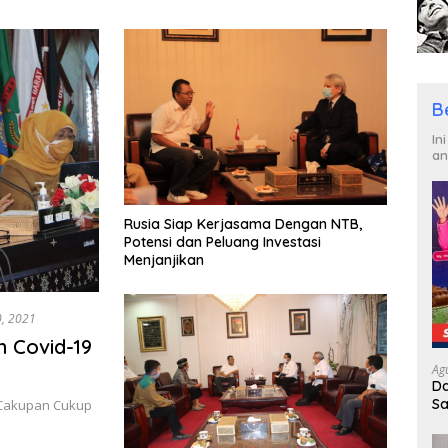
Ditahan
Beralih Ke Dompu
B
In
an
Rusia Siap Kerjasama Dengan NTB,
Potensi dan Peluang Investasi
Menjanjikan
0, 2021
n Covid-19
Ag
Da
Sa
B Cakupan Cukup
R