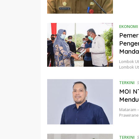
EKONOMI 
Pemeri
Pengem
Manda
Lombok Ut
Lombok Ut
TERKINI
S
MOI NT
Mendu
Mataram – 
Prawirane
TERKINI
S