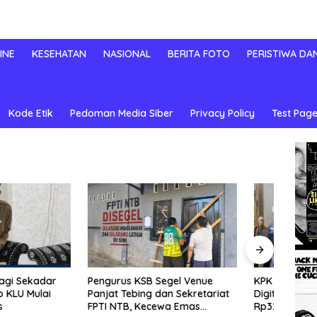
INE
KESEHATAN
NASIONAL
BERITA FOTO
PERISTIWA DA
Kode Etik
Pedoman Media Siber
Privacy Policy
Test Page
KPK Bongkar Korupsi
Pemk
 KSB Segel Venue
Digitalisasi SPBU Pertamina
Cepat
ebing dan Sekretariat
Rp322,18 Miliar, Tiga Tersangka
Picu 
B, Kecewa Emas