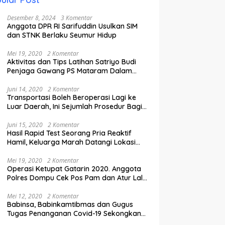
Desember 8, 2024
3 Komentar
Anggota DPR RI Sarifuddin Usulkan SIM
dan STNK Berlaku Seumur Hidup
Mei 19, 2020
2 Komentar
Aktivitas dan Tips Latihan Satriyo Budi
Penjaga Gawang PS Mataram Dalam
Masa Pandemi Covid-19.
Juni 14, 2020
2 Komentar
Transportasi Boleh Beroperasi Lagi ke
Luar Daerah, Ini Sejumlah Prosedur Bagi
Penumpang.
Juni 15, 2020
2 Komentar
Hasil Rapid Test Seorang Pria Reaktif
Hamil, Keluarga Marah Datangi Lokasi
Karantina
Mei 19, 2020
2 Komentar
Operasi Ketupat Gatarin 2020. Anggota
Polres Dompu Cek Pos Pam dan Atur Lalu
Lintas.
Mei 12, 2020
2 Komentar
Babinsa, Babinkamtibmas dan Gugus
Tugas Penanganan Covid-19 Sekongkang
Pasang Stiker di Rumah Warga Berstatus