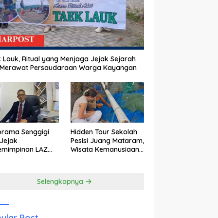
 Lauk, Ritual yang Menjaga Jejak Sejarah
 Merawat Persaudaraan Warga Kayangan
orama Senggigi
Hidden Tour Sekolah
Jejak
Pesisi Juang Mataram,
emimpinan LAZ
Wisata Kemanusiaan
am Kebangkitan
yang Membuka Mata
wisata
tentang Pendidikan
Anak Pesisir
Selengkapnya
ular Post