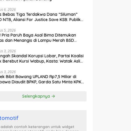
us 6, 2026
s Bebas Tiga Terdakwa Dana “Siluman”
 NTB, Aliansi For Justice Save KSB: Publik
ak Curiga, Minta MA dan KY Turun Tangan
us 5, 2026
l! Pria Paruh Baya Asal Bima Ditemukan
as dan Menangis di Lampu Merah BSD
gerang
us 3, 2026
engah Skandal Korupsi Lobar, Partai Koalisi
k Berebut Kursi Wabup, Kasta: Watak Asli
tik Kekuasaan Terbongkar!
us 3, 2026
ek Bibit Bawang UPLAND Rp7,5 Miliar di
awa Diaudit BPKP, Garda Satu Minta KPK
n Awasi Dugaan Kejanggalan
Selengkapnya
tomotif
i adalah contoh keterangan untuk widget