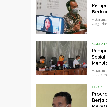
Pempro
Berkon
Mataram, 
yang sela
KESEHAT
Pempr
Sosial
Menul
Mataram, 
tahun 202
TERKINI
S
Progr
Berjal
Meresp