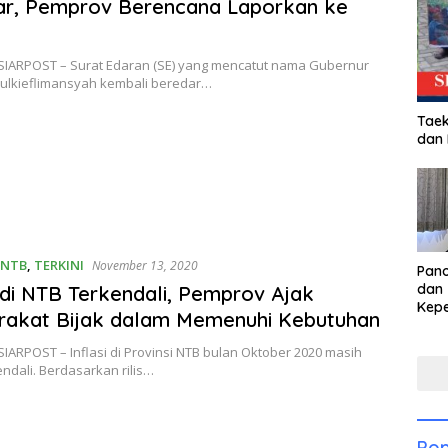
ar, Pemprov Berencana Laporkan ke
SIARPOST – Surat Edaran (SE) yang mencatut nama Gubernur
Zulkieflimansyah kembali beredar…
Taek
dan
 NTB
,
TERKINI
November 13, 2020
Pan
dan 
i di NTB Terkendali, Pemprov Ajak
Kep
rakat Bijak dalam Memenuhi Kebutuhan
dal
Pari
IARPOST – Inflasi di Provinsi NTB bulan Oktober 2020 masih
endali. Berdasarkan rilis…
Pop