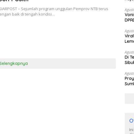
SIARPOST – Sejumlah program unggulan Pemprov NTB terus
Agust
engan baik di tengah kondisi…
Voni
DPRD
Berh
Agust
Vira
Lem
Tan
Agust
Di T
Sibu
Selengkapnya
Poli
Agust
Proy
Sumb
Turu
O
In