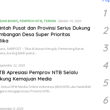
1
DAN BISNIS
,
PEMPROV NTB
,
TERKINI
Oktober 10, 2020
2
ntah Pusat dan Provinsi Serius Dukung
bangan Desa Super Prioritas
lika
3
ara, SIARPOST – Tiba di dusun Kerujuk, Pemenang Barat,
ara, kurang lebih pukul…
4
eptember 22, 2020
B Apresiasi Pemprov NTB Selalu
kung Kemajuan Media
5
Ketua DPW Media Online Indonesia (MOI) NTB Lalu Fatahillah
gara mengapresiasi Provinsi NTB…
6
eptember 8, 2020