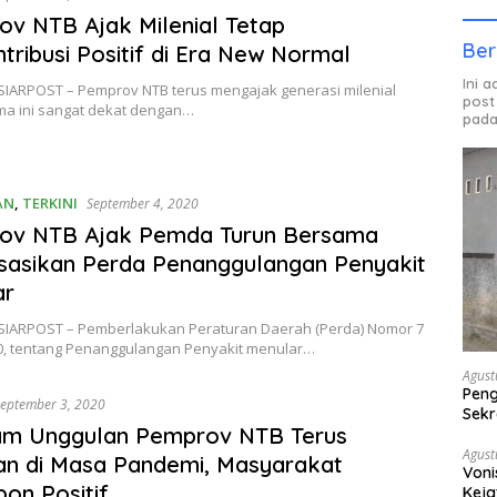
v NTB Ajak Milenial Tetap
Ber
tribusi Positif di Era New Normal
Ini 
SIARPOST – Pemprov NTB terus mengajak generasi milenial
post
ma ini sangat dekat dengan…
pada
AN
,
TERKINI
September 4, 2020
ov NTB Ajak Pemda Turun Bersama
isasikan Perda Penanggulangan Penyakit
ar
SIARPOST – Pemberlakukan Peraturan Daerah (Perda) Nomor 7
0, tentang Penanggulangan Penyakit menular…
Agust
Peng
eptember 3, 2020
Sekr
am Unggulan Pemprov NTB Terus
Bera
Agust
an di Masa Pandemi, Masyarakat
Voni
on Positif
Keja