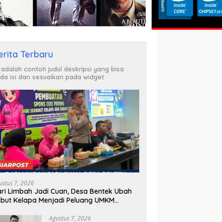
Menyeberang, Asesmen
Bantuan Tak Kunjung Tuntas
erita Terbaru
i adalah contoh judul deskripsi yang bisa
da isi dan sesuaikan pada widget
ustus 7, 2026
ri Limbah Jadi Cuan, Desa Bentek Ubah
but Kelapa Menjadi Peluang UMKM
amah Lingkungan
Agustus 7, 2026