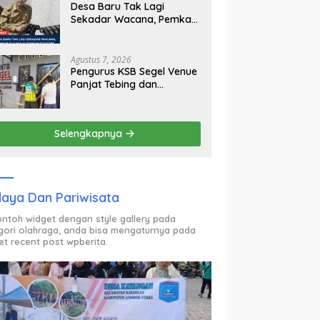
Desa Baru Tak Lagi
Sekadar Wacana, Pemkab
KLU Mulai Siapkan Pj
Kades
Agustus 7, 2026
Pengurus KSB Segel Venue
Panjat Tebing dan
Sekretariat FPTI NTB,
Kecewa Emas Porprov
Beralih Ke Dompu
Selengkapnya
aya Dan Pariwisata
contoh widget dengan style gallery pada
gori olahraga, anda bisa mengaturnya pada
et recent post wpberita.