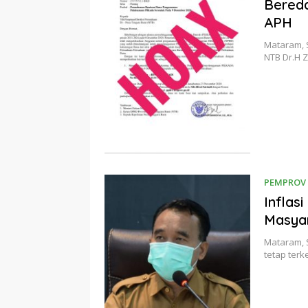
Bered
APH
Mataram, 
NTB Dr.H 
PEMPROV
Inflas
Masya
Mataram, S
tetap terk