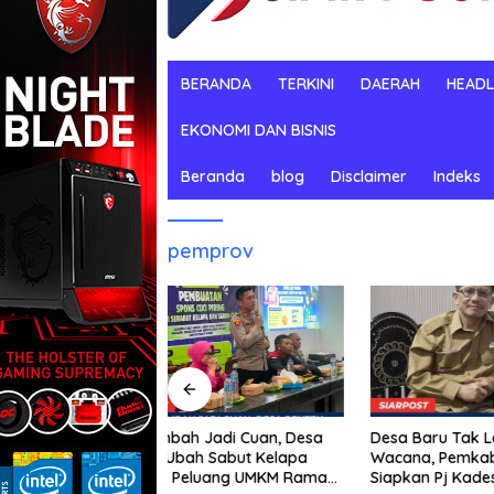
BERANDA
TERKINI
DAERAH
HEADL
EKONOMI DAN BISNIS
Beranda
blog
Disclaimer
Indeks
pemprov
Desa Baru Tak Lagi Sekadar
 Jadi Cuan, Desa
Pengurus
Wacana, Pemkab KLU Mulai
 Sabut Kelapa
Panjat T
Siapkan Pj Kades
luang UMKM Ramah
FPTI NT