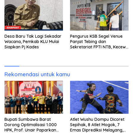
Desa Baru Tak Lagi Sekadar
Pengurus KSB Segel Venue
Wacana, Pemkab KLU Mulai
Panjat Tebing dan
Siapkan Pj Kades
Sekretariat FPTI NTB, Kecewa
Emas Porprov Beralih Ke
Dompu
Rekomendasi untuk kamu
Bupati Sumbawa Barat
Atlet Wushu Dompu Dicoret
Dorong Optimalisasi 1.000
Sepihak, 8 Atlet Mogok, 7
HPK, Prof. Unair Paparkan
Emas Diprediksi Melayang,