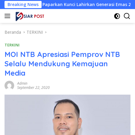
Langsung
ir Paparkan Kunci Lahirkan Generasi Emas 2045
Breaking News
Atlet W
ke
konten
Beranda
TERKINI
TERKINI
MOI NTB Apresiasi Pemprov NTB
Selalu Mendukung Kemajuan
Media
Admin
September 22, 2020