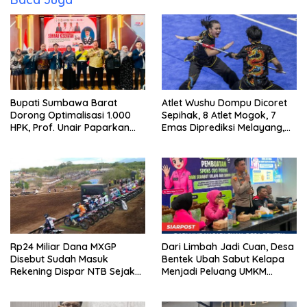
Bupati Sumbawa Barat
Atlet Wushu Dompu Dicoret
Dorong Optimalisasi 1.000
Sepihak, 8 Atlet Mogok, 7
HPK, Prof. Unair Paparkan
Emas Diprediksi Melayang,
Kunci Lahirkan Generasi
Ada Apa di Porprov NTB
Emas 2045
2026
Rp24 Miliar Dana MXGP
Dari Limbah Jadi Cuan, Desa
Disebut Sudah Masuk
Bentek Ubah Sabut Kelapa
Rekening Dispar NTB Sejak
Menjadi Peluang UMKM
2024, Mengapa Utang Rp11
Ramah Lingkungan
Miliar Belum Dibayar?