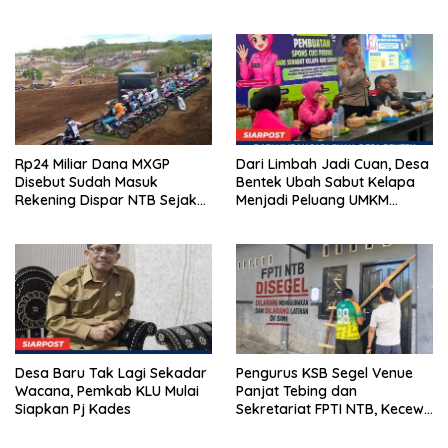
Kunci Lahirkan Generasi
Ada Apa di Porprov NTB
Emas 2045
2026
Rp24 Miliar Dana MXGP
Dari Limbah Jadi Cuan, Desa
Disebut Sudah Masuk
Bentek Ubah Sabut Kelapa
Rekening Dispar NTB Sejak
Menjadi Peluang UMKM
2024, Mengapa Utang Rp11
Ramah Lingkungan
Miliar Belum Dibayar?
Desa Baru Tak Lagi Sekadar
Pengurus KSB Segel Venue
Wacana, Pemkab KLU Mulai
Panjat Tebing dan
Siapkan Pj Kades
Sekretariat FPTI NTB, Kecewa
Emas Porprov Beralih Ke
Dompu