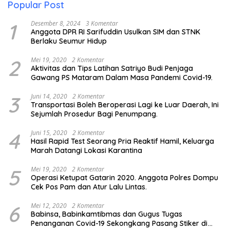
Popular Post
1
Desember 8, 2024
3 Komentar
Anggota DPR RI Sarifuddin Usulkan SIM dan STNK
Berlaku Seumur Hidup
2
Mei 19, 2020
2 Komentar
Aktivitas dan Tips Latihan Satriyo Budi Penjaga
Gawang PS Mataram Dalam Masa Pandemi Covid-19.
3
Juni 14, 2020
2 Komentar
Transportasi Boleh Beroperasi Lagi ke Luar Daerah, Ini
Sejumlah Prosedur Bagi Penumpang.
4
Juni 15, 2020
2 Komentar
Hasil Rapid Test Seorang Pria Reaktif Hamil, Keluarga
Marah Datangi Lokasi Karantina
5
Mei 19, 2020
2 Komentar
Operasi Ketupat Gatarin 2020. Anggota Polres Dompu
Cek Pos Pam dan Atur Lalu Lintas.
6
Mei 12, 2020
2 Komentar
Babinsa, Babinkamtibmas dan Gugus Tugas
Penanganan Covid-19 Sekongkang Pasang Stiker di