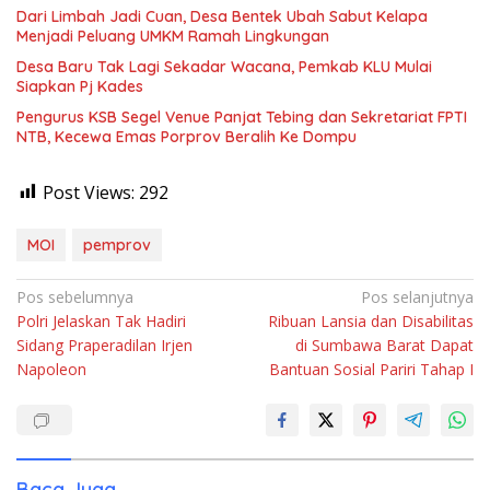
Dari Limbah Jadi Cuan, Desa Bentek Ubah Sabut Kelapa
Menjadi Peluang UMKM Ramah Lingkungan
Desa Baru Tak Lagi Sekadar Wacana, Pemkab KLU Mulai
Siapkan Pj Kades
Pengurus KSB Segel Venue Panjat Tebing dan Sekretariat FPTI
NTB, Kecewa Emas Porprov Beralih Ke Dompu
Post Views:
292
MOI
pemprov
Navigasi
Pos sebelumnya
Pos selanjutnya
Polri Jelaskan Tak Hadiri
Ribuan Lansia dan Disabilitas
pos
Sidang Praperadilan Irjen
di Sumbawa Barat Dapat
Napoleon
Bantuan Sosial Pariri Tahap I
Baca Juga