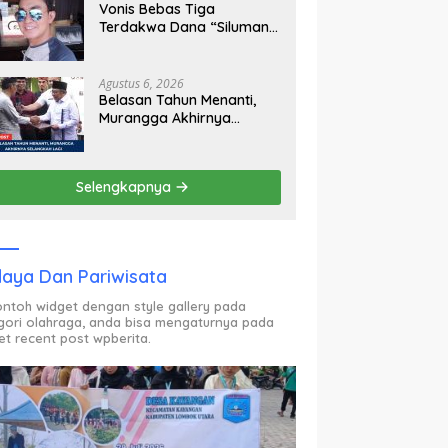
Vonis Bebas Tiga
Terdakwa Dana “Siluman”
DPRD NTB, Aliansi For
Justice Save KSB: Publik
Berhak Curiga, Minta MA
Agustus 6, 2026
dan KY Turun Tangan
Belasan Tahun Menanti,
Murangga Akhirnya
Selangkah Lagi Jadi Desa
Sendiri
Selengkapnya
aya Dan Pariwisata
contoh widget dengan style gallery pada
gori olahraga, anda bisa mengaturnya pada
et recent post wpberita.