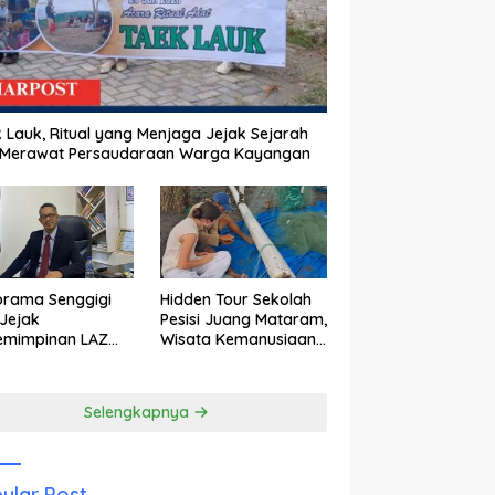
 Lauk, Ritual yang Menjaga Jejak Sejarah
 Merawat Persaudaraan Warga Kayangan
orama Senggigi
Hidden Tour Sekolah
Jejak
Pesisi Juang Mataram,
emimpinan LAZ
Wisata Kemanusiaan
am Kebangkitan
yang Membuka Mata
wisata
tentang Pendidikan
Anak Pesisir
Selengkapnya
ular Post