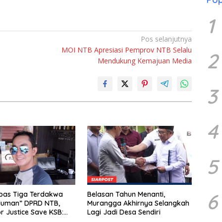
1
Pos selanjutnya
MOI NTB Apresiasi Pemprov NTB Selalu
2
Mendukung Kemajuan Media
3
4
5
6
bas Tiga Terdakwa
Belasan Tahun Menanti,
iluman” DPRD NTB,
Murangga Akhirnya Selangkah
or Justice Save KSB:
Lagi Jadi Desa Sendiri
erhak Curiga, Minta MA