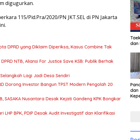
im digugurkan.
erkara 115/Pid.Pra/2020/PN JKT.SEL di PN Jakarta
ni.
Taek
dan
gota DPRD yang Diklaim Diperiksa, Kasus Combine Tak
PRD NTB, Aliansi For Justice Save KSB: Publik Berhak
Selangkah Lagi Jadi Desa Sendiri
RD Dorong Investor Bangun TPST Modern Pengolah 20
Pan
dan 
Kep
NTB, SASAKA Nusantara Desak Kejati Gandeng KPK Bongkar
dal
Pari
 LHP BPK, PDIP Desak Audit Investigatif dan Klarifikasi
Pop