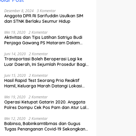
Desember 8, 2024
3 Komentar
Anggota DPR RI Sarifuddin Usulkan SIM
dan STNK Berlaku Seumur Hidup
Mei 19, 2020
2 Komentar
Aktivitas dan Tips Latihan Satriyo Budi
Penjaga Gawang PS Mataram Dalam
Masa Pandemi Covid-19.
Juni 14, 2020
2 Komentar
Transportasi Boleh Beroperasi Lagi ke
Luar Daerah, Ini Sejumlah Prosedur Bagi
Penumpang.
Juni 15, 2020
2 Komentar
Hasil Rapid Test Seorang Pria Reaktif
Hamil, Keluarga Marah Datangi Lokasi
Karantina
Mei 19, 2020
2 Komentar
Operasi Ketupat Gatarin 2020. Anggota
Polres Dompu Cek Pos Pam dan Atur Lalu
Lintas.
Mei 12, 2020
2 Komentar
Babinsa, Babinkamtibmas dan Gugus
Tugas Penanganan Covid-19 Sekongkang
Pasang Stiker di Rumah Warga Berstatus