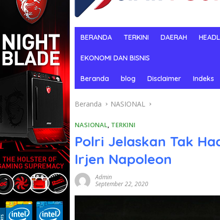
BERANDA
TERKINI
DAERAH
HEADL
EKONOMI DAN BISNIS
Beranda
blog
Disclaimer
Indeks
Beranda
NASIONAL
NASIONAL
,
TERKINI
Polri Jelaskan Tak Ha
Irjen Napoleon
Admin
September 22, 2020