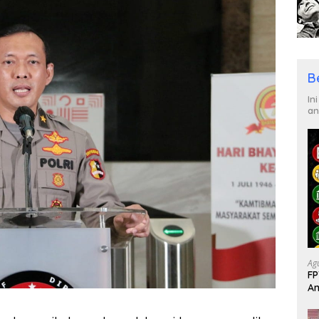
B
In
an
Ag
FP
An
Ka