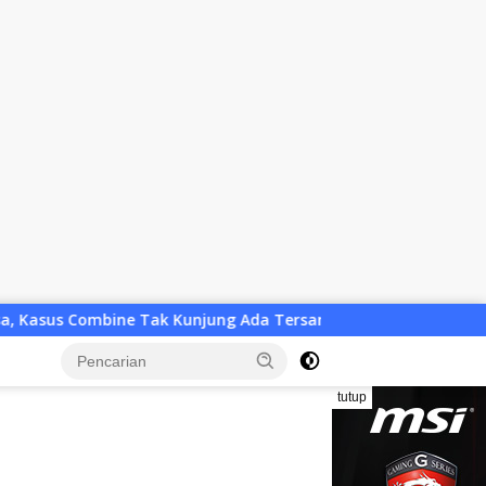
ng Ada Tersangka
Vonis Bebas Tiga Terdakwa Dana “Silu
tutup