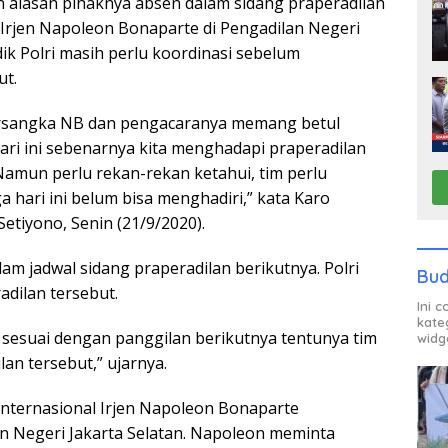
n alasan pihaknya absen dalam sidang praperadilan
Irjen Napoleon Bonaparte di Pengadilan Negeri
idik Polri masih perlu koordinasi sebelum
ut.
tersangka NB dan pengacaranya memang betul
ari ini sebenarnya kita menghadapi praperadilan
amun perlu rekan-rekan ketahui, tim perlu
 hari ini belum bisa menghadiri,” kata Karo
Setiyono, Senin (21/9/2020).
am jadwal sidang praperadilan berikutnya. Polri
Bud
adilan tersebut.
Ini 
kate
 sesuai dengan panggilan berikutnya tentunya tim
widg
an tersebut,” ujarnya.
nternasional Irjen Napoleon Bonaparte
n Negeri Jakarta Selatan. Napoleon meminta