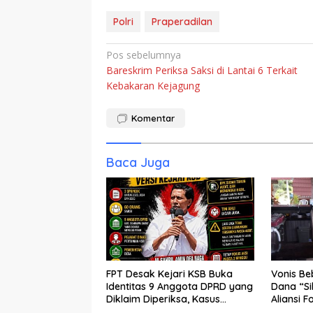
Polri
Praperadilan
Navigasi
Pos sebelumnya
Bareskrim Periksa Saksi di Lantai 6 Terkait
pos
Kebakaran Kejagung
Komentar
Baca Juga
FPT Desak Kejari KSB Buka
Vonis Be
Identitas 9 Anggota DPRD yang
Dana “S
Diklaim Diperiksa, Kasus
Aliansi F
Combine Tak Kunjung Ada
Publik B