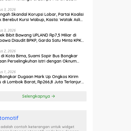
gerang
us 3, 2026
engah Skandal Korupsi Lobar, Partai Koalisi
k Berebut Kursi Wabup, Kasta: Watak Asli
tik Kekuasaan Terbongkar!
us 3, 2026
ek Bibit Bawang UPLAND Rp7,5 Miliar di
awa Diaudit BPKP, Garda Satu Minta KPK
n Awasi Dugaan Kejanggalan
us 2, 2026
l di Kota Bima, Suami Sopir Bus Bongkar
an Perselingkuhan Istri dengan Oknum
ol PP, Video Adu Mulut Heboh
us 1, 2026
Bongkar Dugaan Mark Up Ongkos Kirim
s di Lombok Barat, Rp266,8 Juta Terlanjur
yar Meski Biaya Riil Jauh Lebih Murah
Selengkapnya
tomotif
i adalah contoh keterangan untuk widget