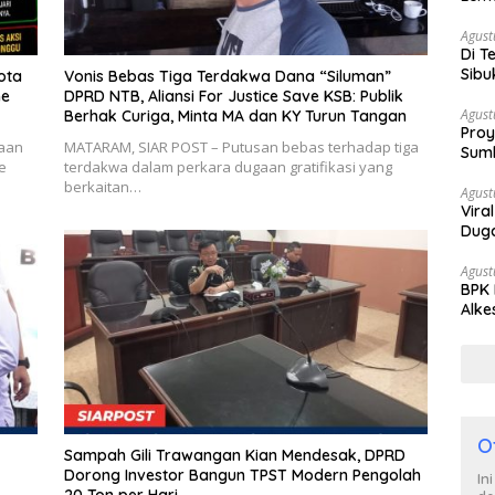
Tan
Agust
Di T
Sibu
ota
Vonis Bebas Tiga Terdakwa Dana “Siluman”
Poli
ne
DPRD NTB, Aliansi For Justice Save KSB: Publik
Agust
Berhak Curiga, Minta MA dan KY Turun Tangan
Proy
aan
MATARAM, SIAR POST – Putusan bebas terhadap tiga
Sumb
e
terdakwa dalam perkara dugaan gratifikasi yang
Turu
berkaitan…
Agust
Vira
Duga
Satp
Agust
BPK 
Alke
Diba
O
Sampah Gili Trawangan Kian Mendesak, DPRD
Dorong Investor Bangun TPST Modern Pengolah
In