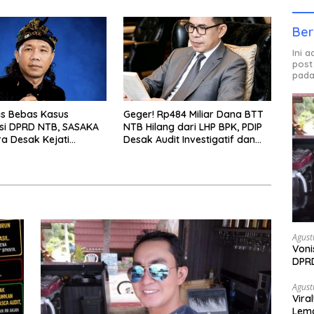
urun Tangan
Ber
Ini 
post
pada
is Bebas Kasus
Geger! Rp484 Miliar Dana BTT
asi DPRD NTB, SASAKA
NTB Hilang dari LHP BPK, PDIP
a Desak Kejati
Desak Audit Investigatif dan
 KPK Bongkar Dugaan
Klarifikasi Terbuka
luman’
Agust
Voni
DPRD
Berh
Agust
Vira
Lem