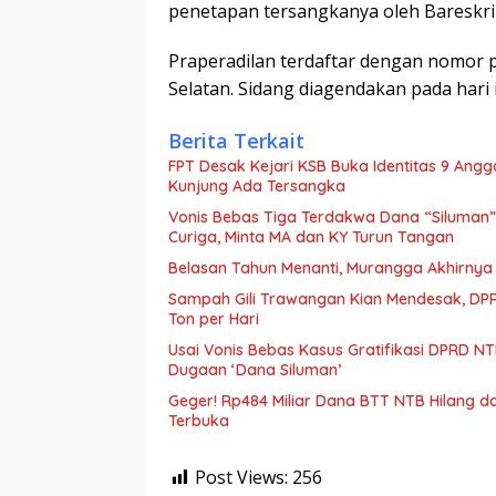
penetapan tersangkanya oleh Bareskr
Praperadilan terdaftar dengan nomor p
Selatan. Sidang diagendakan pada hari i
Berita Terkait
FPT Desak Kejari KSB Buka Identitas 9 Ang
Kunjung Ada Tersangka
Vonis Bebas Tiga Terdakwa Dana “Siluman” D
Curiga, Minta MA dan KY Turun Tangan
Belasan Tahun Menanti, Murangga Akhirnya 
Sampah Gili Trawangan Kian Mendesak, DP
Ton per Hari
Usai Vonis Bebas Kasus Gratifikasi DPRD 
Dugaan ‘Dana Siluman’
Geger! Rp484 Miliar Dana BTT NTB Hilang dari
Terbuka
Post Views:
256