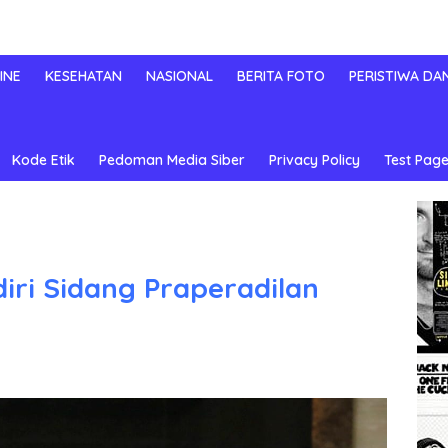
INE
KESEHATAN
NASIONAL
BERITA FOTO
PERISTIWA DA
Kode Etik
Pedoman Media Siber
Privacy Policy
Test Page
diri Sidang Praperadilan