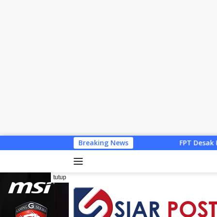
Langsung
FPT Desak Kejari KSB Buka Identitas 9 
Breaking News
ke
konten
tutup