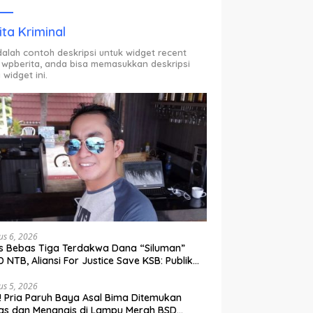
ODP.
ita Kriminal
adalah contoh deskripsi untuk widget recent
 wpberita, anda bisa memasukkan deskripsi
 widget ini.
us 6, 2026
s Bebas Tiga Terdakwa Dana “Siluman”
 NTB, Aliansi For Justice Save KSB: Publik
ak Curiga, Minta MA dan KY Turun Tangan
us 5, 2026
l! Pria Paruh Baya Asal Bima Ditemukan
as dan Menangis di Lampu Merah BSD