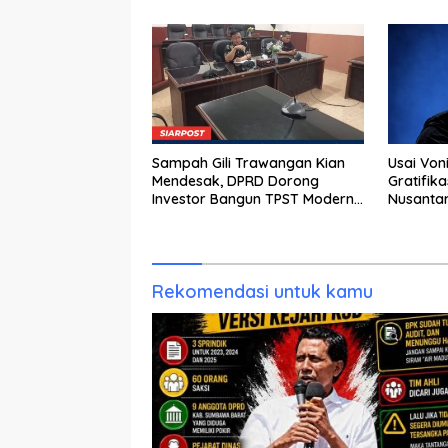
Tersangka
dan KY T
Sampah Gili Trawangan Kian
Usai Von
Mendesak, DPRD Dorong
Gratifik
Investor Bangun TPST Modern
Nusantar
Pengolah 20 Ton per Hari
Gandeng
‘Dana Si
Rekomendasi untuk kamu