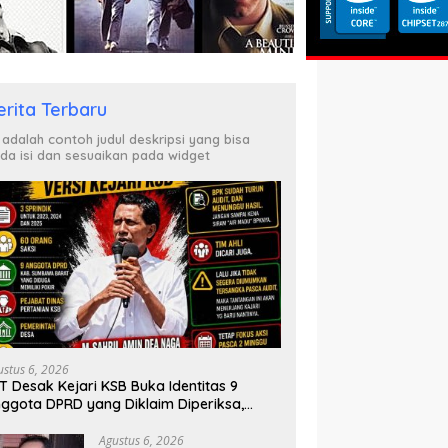
erita Terbaru
i adalah contoh judul deskripsi yang bisa
da isi dan sesuaikan pada widget
ustus 6, 2026
T Desak Kejari KSB Buka Identitas 9
ggota DPRD yang Diklaim Diperiksa,
sus Combine Tak Kunjung Ada Tersangka
Agustus 6, 2026