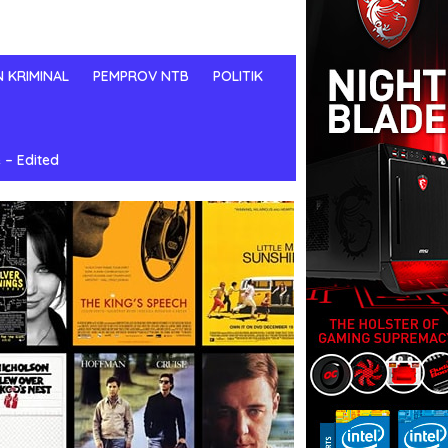
N KRIMINAL
PEMPROV NTB
POLITIK
 – Edited