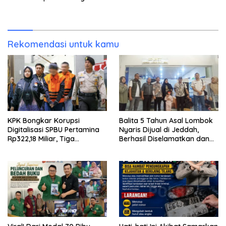
Perunit Rp11 Juta
MBG, Polri Usut Dugaan
Korupsi Rp5 Triliun
Rekomendasi untuk kamu
KPK Bongkar Korupsi
Balita 5 Tahun Asal Lombok
Digitalisasi SPBU Pertamina
Nyaris Dijual di Jeddah,
Rp322,18 Miliar, Tiga
Berhasil Diselamatkan dan
Tersangka Ditahan
Dipulangkan ke NTB
Bersama PMI Asal Bima