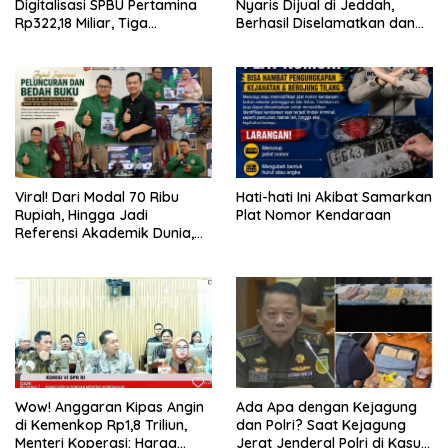
Digitalisasi SPBU Pertamina
Nyaris Dijual di Jeddah,
Rp322,18 Miliar, Tiga
Berhasil Diselamatkan dan
Tersangka Ditahan
Dipulangkan ke NTB
Bersama PMI Asal Bima
Viral! Dari Modal 70 Ribu
Hati-hati Ini Akibat Samarkan
Rupiah, Hingga Jadi
Plat Nomor Kendaraan
Referensi Akademik Dunia,
Buku Muhammad Ja’far
Hasibuan diluncurkan di UI
Wow! Anggaran Kipas Angin
Ada Apa dengan Kejagung
di Kemenkop Rp1,8 Triliun,
dan Polri? Saat Kejagung
Menteri Koperasi: Harga
Jerat Jenderal Polri di Kasus