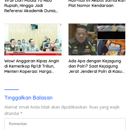
Viral! Dari Modal 70 Ribu
Hati-hati Ini Akibat Samarkan
Rupiah, Hingga Jadi
Plat Nomor Kendaraan
Referensi Akademik Dunia,
Buku Muhammad Ja’far
Hasibuan diluncurkan di UI
Wow! Anggaran Kipas Angin
Ada Apa dengan Kejagung
di Kemenkop Rp1,8 Triliun,
dan Polri? Saat Kejagung
Menteri Koperasi: Harga
Jerat Jenderal Polri di Kasus
Perunit Rp11 Juta
MBG, Polri Usut Dugaan
Korupsi Rp5 Triliun
Tinggalkan Balasan
Alamat email Anda tidak akan dipublikasikan.
Ruas yang wajib
ditandai
*