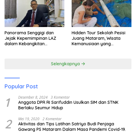
Panorama Senggigi dan
Hidden Tour Sekolah Pesisi
Jejak Kepemimpinan LAZ
Juang Mataram, Wisata
dalam Kebangkitan
Kemanusiaan yang
Pariwisata
Membuka Mata tentang
Pendidikan Anak Pesisir
Selengkapnya
Popular Post
1
Desember 8, 2024
3 Komentar
Anggota DPR RI Sarifuddin Usulkan SIM dan STNK
Berlaku Seumur Hidup
2
Mei 19, 2020
2 Komentar
Aktivitas dan Tips Latihan Satriyo Budi Penjaga
Gawang PS Mataram Dalam Masa Pandemi Covid-19.