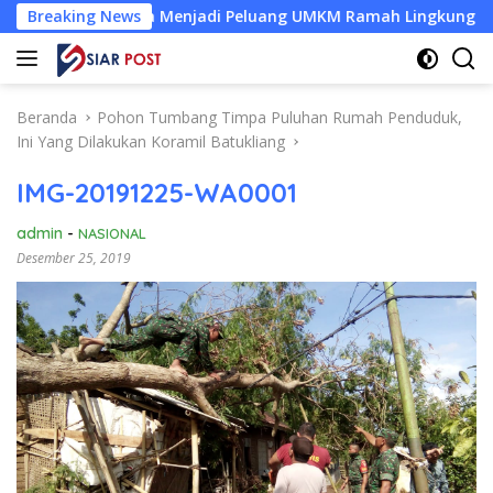
Langsung
ut Kelapa Menjadi Peluang UMKM Ramah Lingkungan
Breaking News
Des
ke
konten
Beranda
Pohon Tumbang Timpa Puluhan Rumah Penduduk,
Ini Yang Dilakukan Koramil Batukliang
IMG-20191225-WA0001
admin
-
NASIONAL
Desember 25, 2019