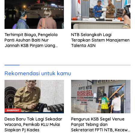
Terhimpit Biaya, Pengelola
NTB Selangkah Lagi
Panti Asuhan Baiti Nur
Terapkan Sistem Manajemen
Jannah KSB Pinjam Uang
Talenta ASN
Polisi untuk Menyeberang,
Asesmen Bantuan Tak
Kunjung Tuntas
Rekomendasi untuk kamu
Desa Baru Tak Lagi Sekadar
Pengurus KSB Segel Venue
Wacana, Pemkab KLU Mulai
Panjat Tebing dan
Siapkan Pj Kades
Sekretariat FPTI NTB, Kecewa