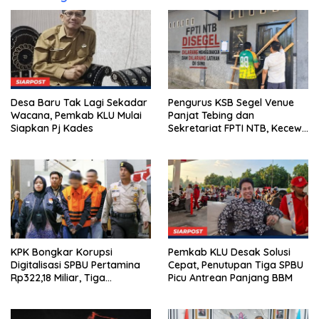
Desa Baru Tak Lagi Sekadar
Pengurus KSB Segel Venue
Wacana, Pemkab KLU Mulai
Panjat Tebing dan
Siapkan Pj Kades
Sekretariat FPTI NTB, Kecewa
Emas Porprov Beralih Ke
Dompu
KPK Bongkar Korupsi
Pemkab KLU Desak Solusi
Digitalisasi SPBU Pertamina
Cepat, Penutupan Tiga SPBU
Rp322,18 Miliar, Tiga
Picu Antrean Panjang BBM
Tersangka Ditahan