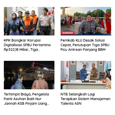
Emas Porprov Beralih Ke
Dompu
KPK Bongkar Korupsi
Pemkab KLU Desak Solusi
Digitalisasi SPBU Pertamina
Cepat, Penutupan Tiga SPBU
Rp322,18 Miliar, Tiga
Picu Antrean Panjang BBM
Tersangka Ditahan
Terhimpit Biaya, Pengelola
NTB Selangkah Lagi
Panti Asuhan Baiti Nur
Terapkan Sistem Manajemen
Jannah KSB Pinjam Uang
Talenta ASN
Polisi untuk Menyeberang,
Asesmen Bantuan Tak