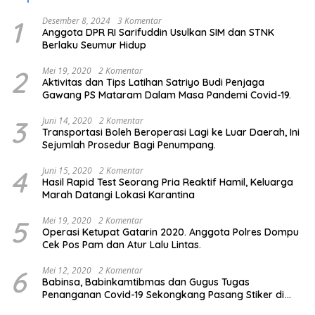
1
Desember 8, 2024
3 Komentar
Anggota DPR RI Sarifuddin Usulkan SIM dan STNK
Berlaku Seumur Hidup
2
Mei 19, 2020
2 Komentar
Aktivitas dan Tips Latihan Satriyo Budi Penjaga
Gawang PS Mataram Dalam Masa Pandemi Covid-19.
3
Juni 14, 2020
2 Komentar
Transportasi Boleh Beroperasi Lagi ke Luar Daerah, Ini
Sejumlah Prosedur Bagi Penumpang.
4
Juni 15, 2020
2 Komentar
Hasil Rapid Test Seorang Pria Reaktif Hamil, Keluarga
Marah Datangi Lokasi Karantina
5
Mei 19, 2020
2 Komentar
Operasi Ketupat Gatarin 2020. Anggota Polres Dompu
Cek Pos Pam dan Atur Lalu Lintas.
6
Mei 12, 2020
2 Komentar
Babinsa, Babinkamtibmas dan Gugus Tugas
Penanganan Covid-19 Sekongkang Pasang Stiker di
Rumah Warga Berstatus ODP.