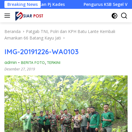
Langsung
Siapkan Pj Kades
Breaking News
Pengurus KSB Segel Venue Panjat Teb
ke
konten
Beranda
Patgab TNI, Polri dan KPH Batu Lante Kembali
Amankan 66 Batang Kayu Jati
IMG-20191226-WA0103
admin
-
BERITA FOTO
,
TERKINI
Desember 27, 2019