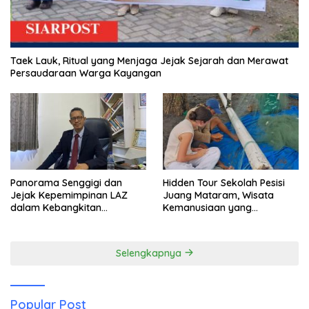
Taek Lauk, Ritual yang Menjaga Jejak Sejarah dan Merawat
Persaudaraan Warga Kayangan
Panorama Senggigi dan
Hidden Tour Sekolah Pesisi
Jejak Kepemimpinan LAZ
Juang Mataram, Wisata
dalam Kebangkitan
Kemanusiaan yang
Pariwisata
Membuka Mata tentang
Pendidikan Anak Pesisir
Selengkapnya
Popular Post