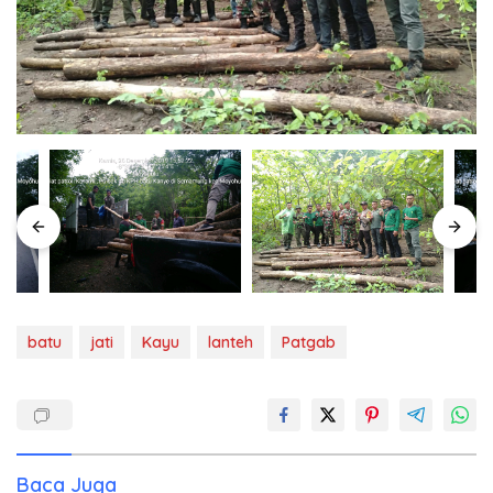
batu
jati
Kayu
lanteh
Patgab
Baca Juga