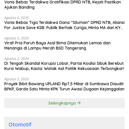
Vonis Bebas Terdakwa Gratifikasi DPRD NTB, Kejati Pastikan
Ajukan Banding
Agustus 6, 2026
Vonis Bebas Tiga Terdakwa Dana “Siluman” DPRD NTB, Aliansi
For Justice Save KSB: Publik Berhak Curiga, Minta MA dan KY
Turun Tangan
Agustus 5, 2026
Viral! Pria Paruh Baya Asal Bima Ditemukan Lemas dan
Menangis di Lampu Merah BSD Tangerang
Agustus 3, 2026
Di Tengah Skandal Korupsi Lobar, Partai Koalisi Sibuk Berebut
Kursi Wabup, Kasta: Watak Asli Politik Kekuasaan Terbongkar!
Agustus 3, 2026
Proyek Bibit Bawang UPLAND Rp7,5 Miliar di Sumbawa Diaudit
BPKP, Garda Satu Minta KPK Turun Awasi Dugaan Kejanggalan
Selengkapnya
Otomotif