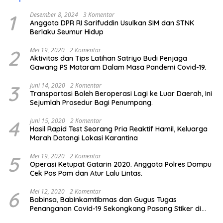
1
Desember 8, 2024
3 Komentar
Anggota DPR RI Sarifuddin Usulkan SIM dan STNK
Berlaku Seumur Hidup
2
Mei 19, 2020
2 Komentar
Aktivitas dan Tips Latihan Satriyo Budi Penjaga
Gawang PS Mataram Dalam Masa Pandemi Covid-19.
3
Juni 14, 2020
2 Komentar
Transportasi Boleh Beroperasi Lagi ke Luar Daerah, Ini
Sejumlah Prosedur Bagi Penumpang.
4
Juni 15, 2020
2 Komentar
Hasil Rapid Test Seorang Pria Reaktif Hamil, Keluarga
Marah Datangi Lokasi Karantina
5
Mei 19, 2020
2 Komentar
Operasi Ketupat Gatarin 2020. Anggota Polres Dompu
Cek Pos Pam dan Atur Lalu Lintas.
6
Mei 12, 2020
2 Komentar
Babinsa, Babinkamtibmas dan Gugus Tugas
Penanganan Covid-19 Sekongkang Pasang Stiker di
Rumah Warga Berstatus ODP.