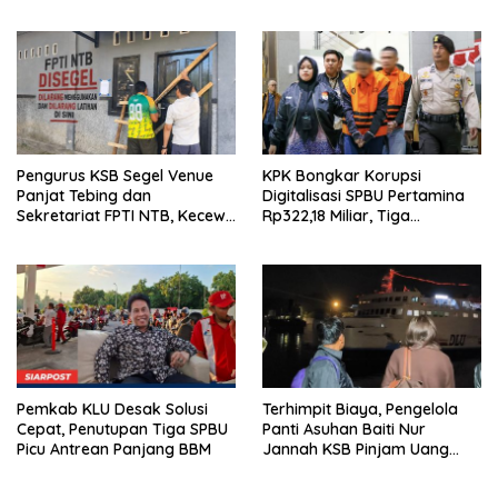
Ramah Lingkungan
Pengurus KSB Segel Venue
KPK Bongkar Korupsi
Panjat Tebing dan
Digitalisasi SPBU Pertamina
Sekretariat FPTI NTB, Kecewa
Rp322,18 Miliar, Tiga
Emas Porprov Beralih Ke
Tersangka Ditahan
Dompu
Pemkab KLU Desak Solusi
Terhimpit Biaya, Pengelola
Cepat, Penutupan Tiga SPBU
Panti Asuhan Baiti Nur
Picu Antrean Panjang BBM
Jannah KSB Pinjam Uang
Polisi untuk Menyeberang,
Asesmen Bantuan Tak