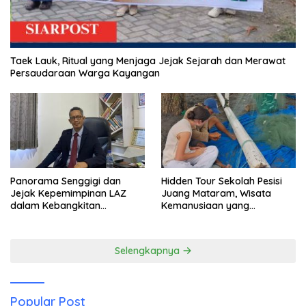
Taek Lauk, Ritual yang Menjaga Jejak Sejarah dan Merawat
Persaudaraan Warga Kayangan
Panorama Senggigi dan
Hidden Tour Sekolah Pesisi
Jejak Kepemimpinan LAZ
Juang Mataram, Wisata
dalam Kebangkitan
Kemanusiaan yang
Pariwisata
Membuka Mata tentang
Pendidikan Anak Pesisir
Selengkapnya
Popular Post