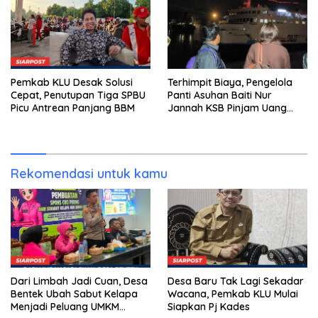
Pemkab KLU Desak Solusi
Terhimpit Biaya, Pengelola
Cepat, Penutupan Tiga SPBU
Panti Asuhan Baiti Nur
Picu Antrean Panjang BBM
Jannah KSB Pinjam Uang
Polisi untuk Menyeberang,
Asesmen Bantuan Tak
Kunjung Tuntas
Rekomendasi untuk kamu
Dari Limbah Jadi Cuan, Desa
Desa Baru Tak Lagi Sekadar
Bentek Ubah Sabut Kelapa
Wacana, Pemkab KLU Mulai
Menjadi Peluang UMKM
Siapkan Pj Kades