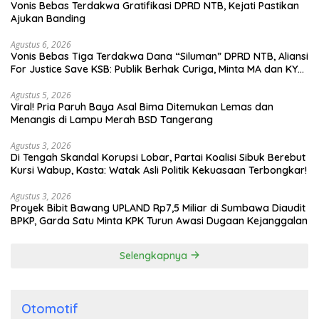
Vonis Bebas Terdakwa Gratifikasi DPRD NTB, Kejati Pastikan
Ajukan Banding
Agustus 6, 2026
Vonis Bebas Tiga Terdakwa Dana “Siluman” DPRD NTB, Aliansi
For Justice Save KSB: Publik Berhak Curiga, Minta MA dan KY
Turun Tangan
Agustus 5, 2026
Viral! Pria Paruh Baya Asal Bima Ditemukan Lemas dan
Menangis di Lampu Merah BSD Tangerang
Agustus 3, 2026
Di Tengah Skandal Korupsi Lobar, Partai Koalisi Sibuk Berebut
Kursi Wabup, Kasta: Watak Asli Politik Kekuasaan Terbongkar!
Agustus 3, 2026
Proyek Bibit Bawang UPLAND Rp7,5 Miliar di Sumbawa Diaudit
BPKP, Garda Satu Minta KPK Turun Awasi Dugaan Kejanggalan
Selengkapnya
Otomotif