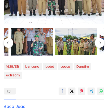
1628/SB
bencana
bpbd
cuaca
Dandim
extream
Baca Juga