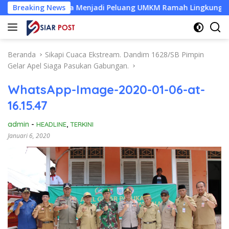
Langsung
ut Kelapa Menjadi Peluang UMKM Ramah Lingkungan
Breaking News
Des
ke
konten
Beranda
Sikapi Cuaca Ekstream. Dandim 1628/SB Pimpin
Gelar Apel Siaga Pasukan Gabungan.
WhatsApp-Image-2020-01-06-at-
16.15.47
admin
-
HEADLINE
,
TERKINI
Januari 6, 2020