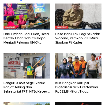
Dari Limbah Jadi Cuan, Desa
Desa Baru Tak Lagi Sekadar
Bentek Ubah Sabut Kelapa
Wacana, Pemkab KLU Mulai
Menjadi Peluang UMKM
Siapkan Pj Kades
Ramah Lingkungan
Pengurus KSB Segel Venue
KPK Bongkar Korupsi
Panjat Tebing dan
Digitalisasi SPBU Pertamina
Sekretariat FPTI NTB, Kecewa
Rp322,18 Miliar, Tiga
Emas Porprov Beralih Ke
Tersangka Ditahan
Dompu