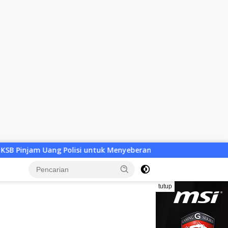
i untuk Menyeberang, Asesmen Bantuan Tak Kunjung Tuntas
tutup