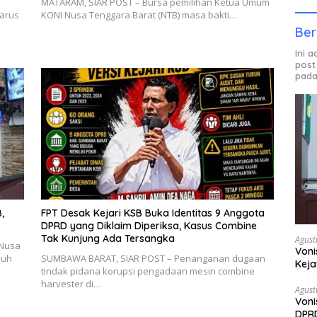
MATARAM, SIAR POST – Bursa pemilihan Ketua Umum
arus
KONI Nusa Tenggara Barat (NTB) masa bakti…
Ber
Ini 
post
pada
,
FPT Desak Kejari KSB Buka Identitas 9 Anggota
DPRD yang Diklaim Diperiksa, Kasus Combine
Tak Kunjung Ada Tersangka
Agust
 Nusa
Voni
puh
SUMBAWA BARAT, SIAR POST – Penanganan dugaan
Keja
tindak pidana korupsi pengadaan mesin combine
harvester di…
Agust
Voni
DPRD