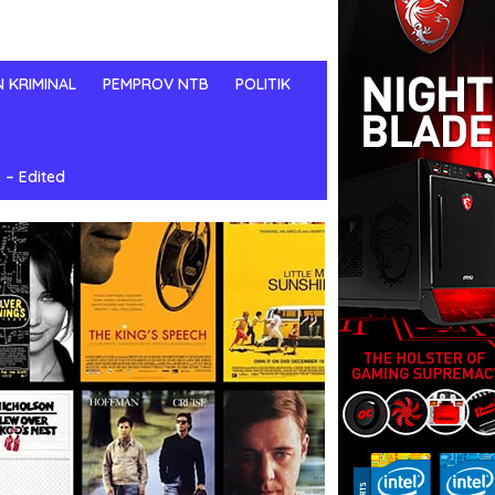
N KRIMINAL
PEMPROV NTB
POLITIK
 – Edited