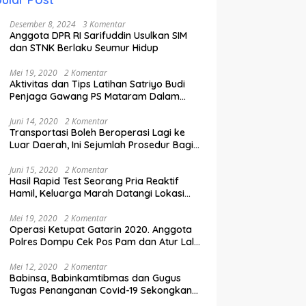
Desember 8, 2024
3 Komentar
Anggota DPR RI Sarifuddin Usulkan SIM
dan STNK Berlaku Seumur Hidup
Mei 19, 2020
2 Komentar
Aktivitas dan Tips Latihan Satriyo Budi
Penjaga Gawang PS Mataram Dalam
Masa Pandemi Covid-19.
Juni 14, 2020
2 Komentar
Transportasi Boleh Beroperasi Lagi ke
Luar Daerah, Ini Sejumlah Prosedur Bagi
Penumpang.
Juni 15, 2020
2 Komentar
Hasil Rapid Test Seorang Pria Reaktif
Hamil, Keluarga Marah Datangi Lokasi
Karantina
Mei 19, 2020
2 Komentar
Operasi Ketupat Gatarin 2020. Anggota
Polres Dompu Cek Pos Pam dan Atur Lalu
Lintas.
Mei 12, 2020
2 Komentar
Babinsa, Babinkamtibmas dan Gugus
Tugas Penanganan Covid-19 Sekongkang
Pasang Stiker di Rumah Warga Berstatus