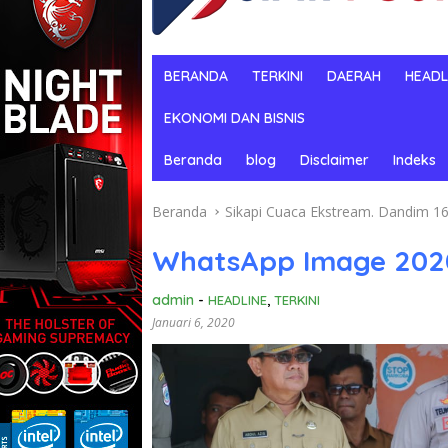
BERANDA
TERKINI
DAERAH
HEADL
EKONOMI DAN BISNIS
Beranda
blog
Disclaimer
Indeks
Beranda
Sikapi Cuaca Ekstream. Dandim 1
WhatsApp Image 2020-
admin
-
HEADLINE
,
TERKINI
Januari 6, 2020