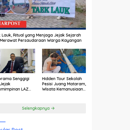
 Lauk, Ritual yang Menjaga Jejak Sejarah
 Merawat Persaudaraan Warga Kayangan
orama Senggigi
Hidden Tour Sekolah
Jejak
Pesisi Juang Mataram,
emimpinan LAZ
Wisata Kemanusiaan
am Kebangkitan
yang Membuka Mata
wisata
tentang Pendidikan
Anak Pesisir
Selengkapnya
ular Post