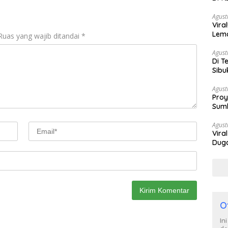
Berh
Agust
Vira
Lem
Ruas yang wajib ditandai
*
Tan
Agust
Di T
Sibu
Poli
Agust
Proy
Sumb
Turu
Agust
Vira
Duga
Satp
O
In