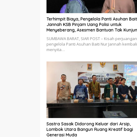
Terhimpit Biaya, Pengelola Panti Asuhan Bait
Jannah KSB Pinjam Uang Polisi untuk
Menyeberang, Asesmen Bantuan Tak Kunju
Tuntas
SUMBAWA BARAT, SIAR POST – Kisah perjuangan
pengelola Panti Asuhan Baiti Nur Jannah kembali
menyita…
Sastra Sasak Didorong Keluar dari Arsip,
Lombok Utara Bangun Ruang Kreatif bagi
Generasi Muda