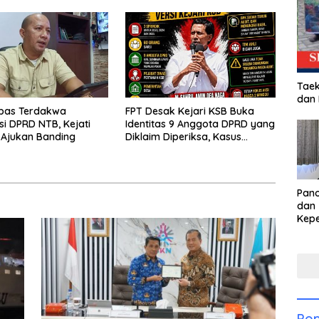
Taek
dan
ebas Terdakwa
FPT Desak Kejari KSB Buka
si DPRD NTB, Kejati
Identitas 9 Anggota DPRD yang
 Ajukan Banding
Diklaim Diperiksa, Kasus
Combine Tak Kunjung Ada
Tersangka
Pan
dan 
Kep
dal
Pari
Pop