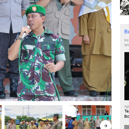
B
In
an
Ag
Te
Ba
un
Ku