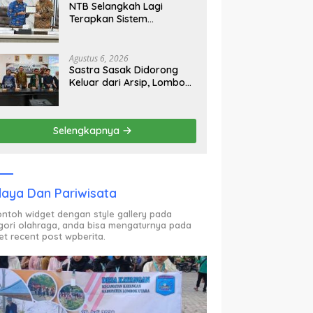
NTB Selangkah Lagi
Terapkan Sistem
Manajemen Talenta ASN
Agustus 6, 2026
Sastra Sasak Didorong
Keluar dari Arsip, Lombok
Utara Bangun Ruang
Kreatif bagi Generasi
Muda
Selengkapnya
aya Dan Pariwisata
contoh widget dengan style gallery pada
gori olahraga, anda bisa mengaturnya pada
et recent post wpberita.