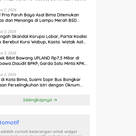
ak Curiga, Minta MA dan KY Turun Tangan
us 5, 2026
l! Pria Paruh Baya Asal Bima Ditemukan
as dan Menangis di Lampu Merah BSD
gerang
us 3, 2026
engah Skandal Korupsi Lobar, Partai Koalisi
k Berebut Kursi Wabup, Kasta: Watak Asli
tik Kekuasaan Terbongkar!
us 3, 2026
ek Bibit Bawang UPLAND Rp7,5 Miliar di
awa Diaudit BPKP, Garda Satu Minta KPK
n Awasi Dugaan Kejanggalan
us 2, 2026
l di Kota Bima, Suami Sopir Bus Bongkar
an Perselingkuhan Istri dengan Oknum
ol PP, Video Adu Mulut Heboh
Selengkapnya
tomotif
i adalah contoh keterangan untuk widget