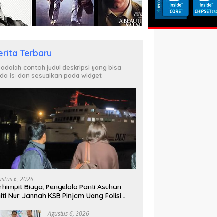
erita Terbaru
i adalah contoh judul deskripsi yang bisa
da isi dan sesuaikan pada widget
ustus 6, 2026
rhimpit Biaya, Pengelola Panti Asuhan
iti Nur Jannah KSB Pinjam Uang Polisi
tuk Menyeberang, Asesmen Bantuan Tak
njung Tuntas
Agustus 6, 2026