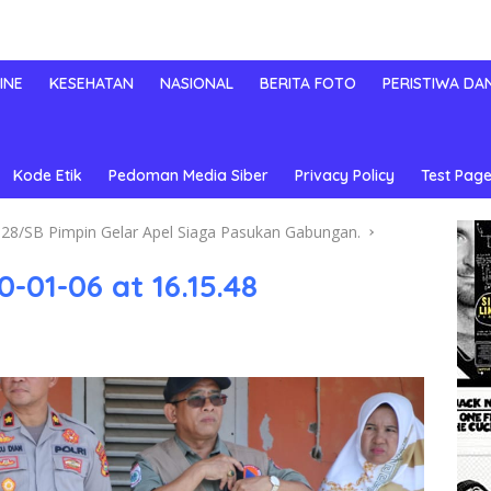
INE
KESEHATAN
NASIONAL
BERITA FOTO
PERISTIWA DA
Kode Etik
Pedoman Media Siber
Privacy Policy
Test Page
628/SB Pimpin Gelar Apel Siaga Pasukan Gabungan.
01-06 at 16.15.48