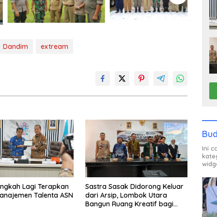
Dandim
extream
Bud
Ini 
kate
widg
ngkah Lagi Terapkan
Sastra Sasak Didorong Keluar
Manajemen Talenta ASN
dari Arsip, Lombok Utara
Bangun Ruang Kreatif bagi
Generasi Muda