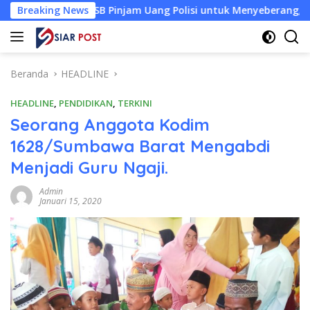
Langsung
h KSB Pinjam Uang Polisi untuk Menyeberang, Asesmen Bantuan 
Breaking News
ke
konten
Beranda
HEADLINE
HEADLINE
,
PENDIDIKAN
,
TERKINI
Seorang Anggota Kodim
1628/Sumbawa Barat Mengabdi
Menjadi Guru Ngaji.
Admin
Januari 15, 2020