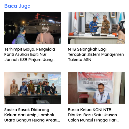
Baca Juga
Terhimpit Biaya, Pengelola
NTB Selangkah Lagi
Panti Asuhan Baiti Nur
Terapkan Sistem Manajemen
Jannah KSB Pinjam Uang
Talenta ASN
Polisi untuk Menyeberang,
Asesmen Bantuan Tak
Kunjung Tuntas
Sastra Sasak Didorong
Bursa Ketua KONI NTB
Keluar dari Arsip, Lombok
Dibuka, Baru Satu Utusan
Utara Bangun Ruang Kreatif
Calon Muncul Hingga Hari
bagi Generasi Muda
Kedua