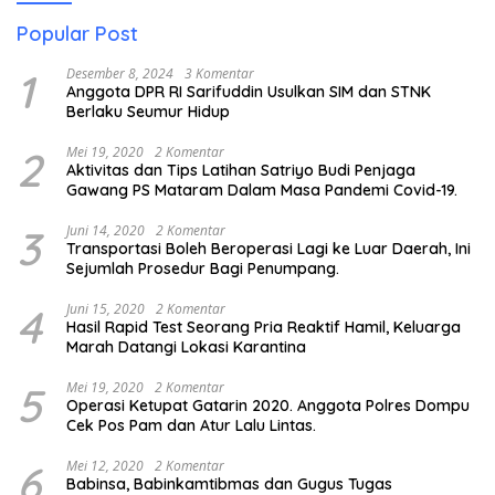
Popular Post
1
Desember 8, 2024
3 Komentar
Anggota DPR RI Sarifuddin Usulkan SIM dan STNK
Berlaku Seumur Hidup
2
Mei 19, 2020
2 Komentar
Aktivitas dan Tips Latihan Satriyo Budi Penjaga
Gawang PS Mataram Dalam Masa Pandemi Covid-19.
3
Juni 14, 2020
2 Komentar
Transportasi Boleh Beroperasi Lagi ke Luar Daerah, Ini
Sejumlah Prosedur Bagi Penumpang.
4
Juni 15, 2020
2 Komentar
Hasil Rapid Test Seorang Pria Reaktif Hamil, Keluarga
Marah Datangi Lokasi Karantina
5
Mei 19, 2020
2 Komentar
Operasi Ketupat Gatarin 2020. Anggota Polres Dompu
Cek Pos Pam dan Atur Lalu Lintas.
6
Mei 12, 2020
2 Komentar
Babinsa, Babinkamtibmas dan Gugus Tugas