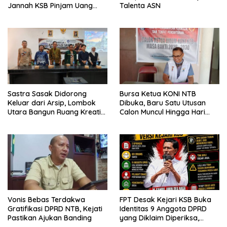
Jannah KSB Pinjam Uang
Talenta ASN
Polisi untuk Menyeberang,
Asesmen Bantuan Tak
Kunjung Tuntas
Sastra Sasak Didorong
Bursa Ketua KONI NTB
Keluar dari Arsip, Lombok
Dibuka, Baru Satu Utusan
Utara Bangun Ruang Kreatif
Calon Muncul Hingga Hari
bagi Generasi Muda
Kedua
Vonis Bebas Terdakwa
FPT Desak Kejari KSB Buka
Gratifikasi DPRD NTB, Kejati
Identitas 9 Anggota DPRD
Pastikan Ajukan Banding
yang Diklaim Diperiksa,