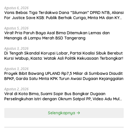
Agustus 6, 2026
Vonis Bebas Tiga Terdakwa Dana “Siluman” DPRD NTB, Aliansi
For Justice Save KSB: Publik Berhak Curiga, Minta MA dan KY
Turun Tangan
Agustus 5, 2026
Viral! Pria Paruh Baya Asal Bima Ditemukan Lemas dan
Menangis di Lampu Merah BSD Tangerang
Agustus 3, 2026
Di Tengah Skandal Korupsi Lobar, Partai Koalisi Sibuk Berebut
Kursi Wabup, Kasta: Watak Asli Politik Kekuasaan Terbongkar!
Agustus 3, 2026
Proyek Bibit Bawang UPLAND Rp7,5 Miliar di Sumbawa Diaudit
BPKP, Garda Satu Minta KPK Turun Awasi Dugaan Kejanggalan
Agustus 2, 2026
Viral di Kota Bima, Suami Sopir Bus Bongkar Dugaan
Perselingkuhan Istri dengan Oknum Satpol PP, Video Adu Mulut
Heboh
Selengkapnya