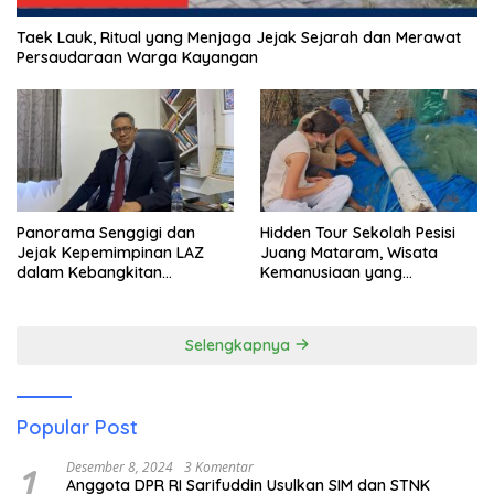
Taek Lauk, Ritual yang Menjaga Jejak Sejarah dan Merawat
Persaudaraan Warga Kayangan
Panorama Senggigi dan
Hidden Tour Sekolah Pesisi
Jejak Kepemimpinan LAZ
Juang Mataram, Wisata
dalam Kebangkitan
Kemanusiaan yang
Pariwisata
Membuka Mata tentang
Pendidikan Anak Pesisir
Selengkapnya
Popular Post
1
Desember 8, 2024
3 Komentar
Anggota DPR RI Sarifuddin Usulkan SIM dan STNK