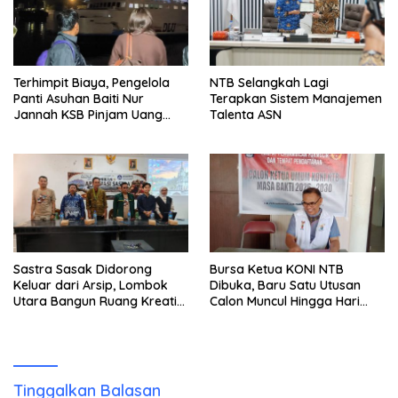
Terhimpit Biaya, Pengelola
NTB Selangkah Lagi
Panti Asuhan Baiti Nur
Terapkan Sistem Manajemen
Jannah KSB Pinjam Uang
Talenta ASN
Polisi untuk Menyeberang,
Asesmen Bantuan Tak
Kunjung Tuntas
Sastra Sasak Didorong
Bursa Ketua KONI NTB
Keluar dari Arsip, Lombok
Dibuka, Baru Satu Utusan
Utara Bangun Ruang Kreatif
Calon Muncul Hingga Hari
bagi Generasi Muda
Kedua
Tinggalkan Balasan