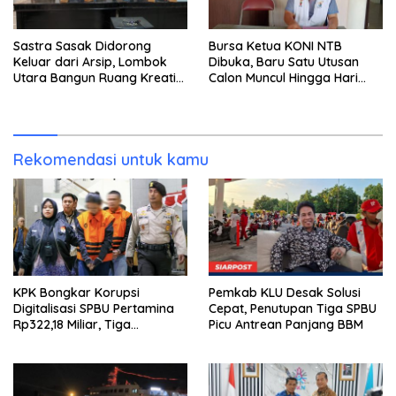
Sastra Sasak Didorong
Bursa Ketua KONI NTB
Keluar dari Arsip, Lombok
Dibuka, Baru Satu Utusan
Utara Bangun Ruang Kreatif
Calon Muncul Hingga Hari
bagi Generasi Muda
Kedua
Rekomendasi untuk kamu
KPK Bongkar Korupsi
Pemkab KLU Desak Solusi
Digitalisasi SPBU Pertamina
Cepat, Penutupan Tiga SPBU
Rp322,18 Miliar, Tiga
Picu Antrean Panjang BBM
Tersangka Ditahan