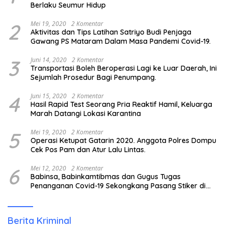
Berlaku Seumur Hidup
2
Mei 19, 2020
2 Komentar
Aktivitas dan Tips Latihan Satriyo Budi Penjaga
Gawang PS Mataram Dalam Masa Pandemi Covid-19.
3
Juni 14, 2020
2 Komentar
Transportasi Boleh Beroperasi Lagi ke Luar Daerah, Ini
Sejumlah Prosedur Bagi Penumpang.
4
Juni 15, 2020
2 Komentar
Hasil Rapid Test Seorang Pria Reaktif Hamil, Keluarga
Marah Datangi Lokasi Karantina
5
Mei 19, 2020
2 Komentar
Operasi Ketupat Gatarin 2020. Anggota Polres Dompu
Cek Pos Pam dan Atur Lalu Lintas.
6
Mei 12, 2020
2 Komentar
Babinsa, Babinkamtibmas dan Gugus Tugas
Penanganan Covid-19 Sekongkang Pasang Stiker di
Rumah Warga Berstatus ODP.
Berita Kriminal