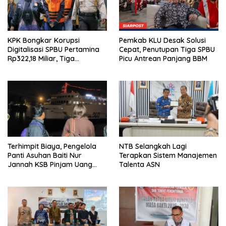
KPK Bongkar Korupsi
Pemkab KLU Desak Solusi
Digitalisasi SPBU Pertamina
Cepat, Penutupan Tiga SPBU
Rp322,18 Miliar, Tiga
Picu Antrean Panjang BBM
Tersangka Ditahan
Terhimpit Biaya, Pengelola
NTB Selangkah Lagi
Panti Asuhan Baiti Nur
Terapkan Sistem Manajemen
Jannah KSB Pinjam Uang
Talenta ASN
Polisi untuk Menyeberang,
Asesmen Bantuan Tak
Kunjung Tuntas