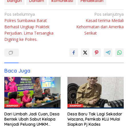
bangun
Dandim
komunikasi
Pendekatan
Navigasi
Pos sebelumnya
Pos selanjutnya
Polres Sumbawa Barat
Kasad terima Medali
pos
Berhasil Ungkap Praktek
Kehormatan dari Amerika
Perjudian. Lima Tersangka
Serikat ⠀⠀⠀⠀⠀⠀⠀⠀⠀
Digiring ke Polres.
Baca Juga
Dari Limbah Jadi Cuan, Desa
Desa Baru Tak Lagi Sekadar
Bentek Ubah Sabut Kelapa
Wacana, Pemkab KLU Mulai
Menjadi Peluang UMKM
Siapkan Pj Kades