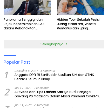
Panorama Senggigi dan
Hidden Tour Sekolah Pesisi
Jejak Kepemimpinan LAZ
Juang Mataram, Wisata
dalam Kebangkitan
Kemanusiaan yang
Pariwisata
Membuka Mata tentang
Pendidikan Anak Pesisir
Selengkapnya
Popular Post
1
Desember 8, 2024
3 Komentar
Anggota DPR RI Sarifuddin Usulkan SIM dan STNK
Berlaku Seumur Hidup
2
Mei 19, 2020
2 Komentar
Aktivitas dan Tips Latihan Satriyo Budi Penjaga
Gawang PS Mataram Dalam Masa Pandemi Covid-19.
Juni 14, 2020
2 Komentar