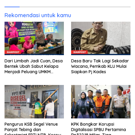
Kunjung Tuntas
Rekomendasi untuk kamu
Dari Limbah Jadi Cuan, Desa
Desa Baru Tak Lagi Sekadar
Bentek Ubah Sabut Kelapa
Wacana, Pemkab KLU Mulai
Menjadi Peluang UMKM
Siapkan Pj Kades
Ramah Lingkungan
Pengurus KSB Segel Venue
KPK Bongkar Korupsi
Panjat Tebing dan
Digitalisasi SPBU Pertamina
Sekretariat FPTI NTB, Kecewa
Rp322,18 Miliar, Tiga