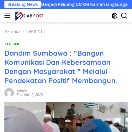
Langsung
lapa Menjadi Peluang UMKM Ramah Lingkungan
Breaking News
Desa Bar
ke
konten
Beranda
TERKINI
TERKINI
Dandim Sumbawa : “Bangun
Komunikasi Dan Kebersamaan
Dengan Masyarakat ” Melalui
Pendekatan Positif Membangun.
Admin
Februari 2, 2020