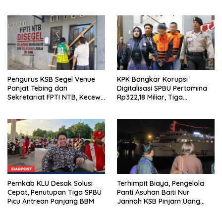
Ramah Lingkungan
Pengurus KSB Segel Venue
KPK Bongkar Korupsi
Panjat Tebing dan
Digitalisasi SPBU Pertamina
Sekretariat FPTI NTB, Kecewa
Rp322,18 Miliar, Tiga
Emas Porprov Beralih Ke
Tersangka Ditahan
Dompu
Pemkab KLU Desak Solusi
Terhimpit Biaya, Pengelola
Cepat, Penutupan Tiga SPBU
Panti Asuhan Baiti Nur
Picu Antrean Panjang BBM
Jannah KSB Pinjam Uang
Polisi untuk Menyeberang,
Asesmen Bantuan Tak