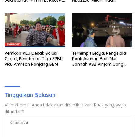
Emas Porprov Beralih Ke
Tersangka Ditahan
Dompu
Pemkab KLU Desak Solusi
Terhimpit Biaya, Pengelola
Cepat, Penutupan Tiga SPBU
Panti Asuhan Baiti Nur
Picu Antrean Panjang BBM
Jannah KSB Pinjam Uang
Polisi untuk Menyeberang,
Asesmen Bantuan Tak
Kunjung Tuntas
Tinggalkan Balasan
Alamat email Anda tidak akan dipublikasikan.
Ruas yang wajib
ditandai
*