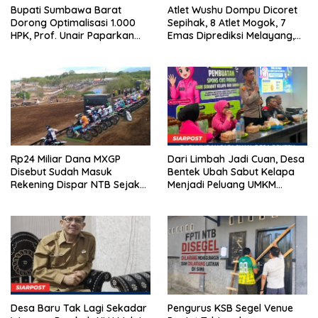
Bupati Sumbawa Barat
Atlet Wushu Dompu Dicoret
Dorong Optimalisasi 1.000
Sepihak, 8 Atlet Mogok, 7
HPK, Prof. Unair Paparkan
Emas Diprediksi Melayang,
Kunci Lahirkan Generasi
Ada Apa di Porprov NTB
Emas 2045
2026
Rp24 Miliar Dana MXGP
Dari Limbah Jadi Cuan, Desa
Disebut Sudah Masuk
Bentek Ubah Sabut Kelapa
Rekening Dispar NTB Sejak
Menjadi Peluang UMKM
2024, Mengapa Utang Rp11
Ramah Lingkungan
Miliar Belum Dibayar?
Desa Baru Tak Lagi Sekadar
Pengurus KSB Segel Venue