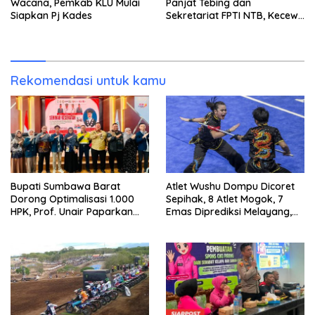
Wacana, Pemkab KLU Mulai
Panjat Tebing dan
Siapkan Pj Kades
Sekretariat FPTI NTB, Kecewa
Emas Porprov Beralih Ke
Dompu
Rekomendasi untuk kamu
Bupati Sumbawa Barat
Atlet Wushu Dompu Dicoret
Dorong Optimalisasi 1.000
Sepihak, 8 Atlet Mogok, 7
HPK, Prof. Unair Paparkan
Emas Diprediksi Melayang,
Kunci Lahirkan Generasi
Ada Apa di Porprov NTB
Emas 2045
2026