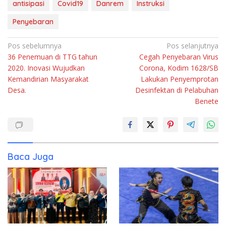
antisipasi
Covid19
Danrem
Instruksi
Penyebaran
Navigasi
Pos sebelumnya
Pos selanjutnya
36 Penemuan di TTG tahun
Cegah Penyebaran Virus
pos
2020. Inovasi Wujudkan
Corona, Kodim 1628/SB
Kemandirian Masyarakat
Lakukan Penyemprotan
Desa.
Desinfektan di Pelabuhan
Benete
Baca Juga