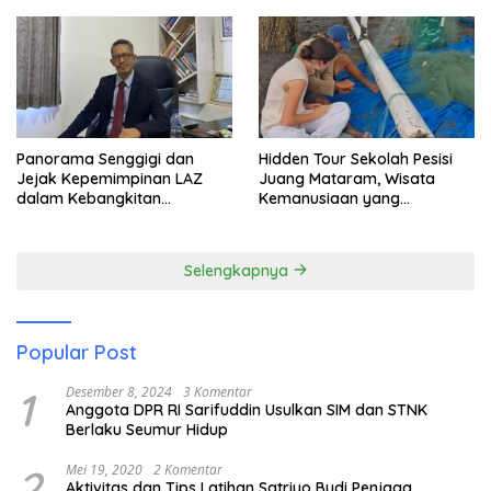
Panorama Senggigi dan
Hidden Tour Sekolah Pesisi
Jejak Kepemimpinan LAZ
Juang Mataram, Wisata
dalam Kebangkitan
Kemanusiaan yang
Pariwisata
Membuka Mata tentang
Pendidikan Anak Pesisir
Selengkapnya
Popular Post
1
Desember 8, 2024
3 Komentar
Anggota DPR RI Sarifuddin Usulkan SIM dan STNK
Berlaku Seumur Hidup
2
Mei 19, 2020
2 Komentar
Aktivitas dan Tips Latihan Satriyo Budi Penjaga