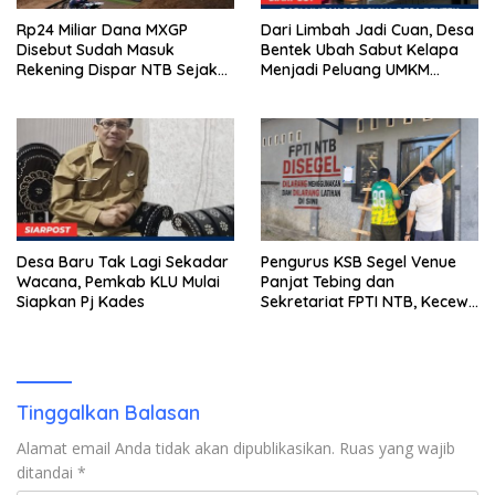
Rp24 Miliar Dana MXGP
Dari Limbah Jadi Cuan, Desa
Disebut Sudah Masuk
Bentek Ubah Sabut Kelapa
Rekening Dispar NTB Sejak
Menjadi Peluang UMKM
2024, Mengapa Utang Rp11
Ramah Lingkungan
Miliar Belum Dibayar?
Desa Baru Tak Lagi Sekadar
Pengurus KSB Segel Venue
Wacana, Pemkab KLU Mulai
Panjat Tebing dan
Siapkan Pj Kades
Sekretariat FPTI NTB, Kecewa
Emas Porprov Beralih Ke
Dompu
Tinggalkan Balasan
Alamat email Anda tidak akan dipublikasikan.
Ruas yang wajib
ditandai
*