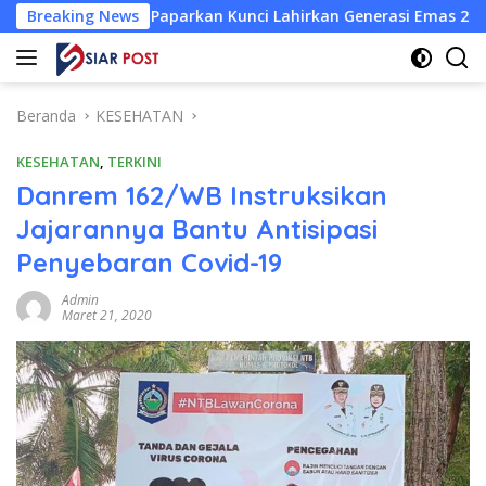
Langsung
Unair Paparkan Kunci Lahirkan Generasi Emas 2045
Breaking News
Atle
ke
konten
Beranda
KESEHATAN
KESEHATAN
,
TERKINI
Danrem 162/WB Instruksikan
Jajarannya Bantu Antisipasi
Penyebaran Covid-19
Admin
Maret 21, 2020